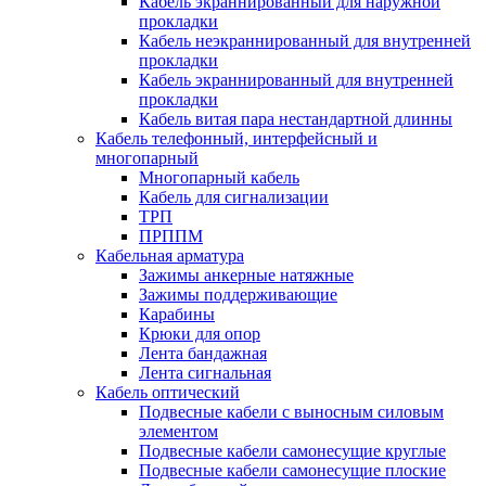
Кабель экраннированный для наружной
прокладки
Кабель неэкраннированный для внутренней
прокладки
Кабель экраннированный для внутренней
прокладки
Кабель витая пара нестандартной длинны
Кабель телефонный, интерфейсный и
многопарный
Многопарный кабель
Кабель для сигнализации
ТРП
ПРППМ
Кабельная арматура
Зажимы анкерные натяжные
Зажимы поддерживающие
Карабины
Крюки для опор
Лента бандажная
Лента сигнальная
Кабель оптический
Подвесные кабели с выносным силовым
элементом
Подвесные кабели самонесущие круглые
Подвесные кабели самонесущие плоские