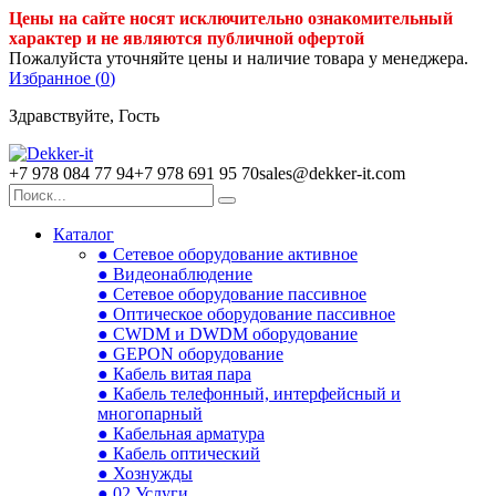
Цены на сайте носят исключительно ознакомительный
характер и не являются публичной офертой
Пожалуйста уточняйте цены и наличие товара у менеджера.
Избранное (
0
)
Здравствуйте, Гость
+7 978 084 77 94
+7 978 691 95 70
sales@dekker-it.com
Каталог
● Сетевое оборудование активное
● Видеонаблюдение
● Сетевое оборудование пассивное
● Оптическое оборудование пассивное
● CWDM и DWDM оборудование
● GEPON оборудование
● Кабель витая пара
● Кабель телефонный, интерфейсный и
многопарный
● Кабельная арматура
● Кабель оптический
● Хознужды
● 02.Услуги