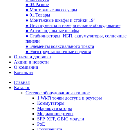
● 03.Разное
● Монтажные аксессуары
● 01.Товары
● Монтажные шкафы и стойки 19"
● Инструменты и измерительное оборудование
● Антивандальные шкафы
● Стабилизаторы, ИБП, аккумуляторы, солнечные
панели
● Элементы коаксиального тракта
● Электроустановочные изделия
Оплата и доставка
Акции и новости
О компании
Контакты
Главная
Каталог
Сетевое оборудование активное
1.Wi-Fi точки доступа и роутеры
Коммутаторы
Маршрутизаторы
Медиаконвертеры
SFP, XFP, GBIC модули
PoE
Грозозащита