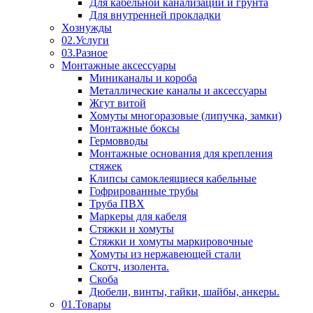
Для кабельной канализации и грунта
Для внутренней прокладки
Хознужды
02.Услуги
03.Разное
Монтажные аксессуары
Миниканалы и короба
Металлические каналы и аксессуары
Жгут витой
Хомуты многоразовые (липучка, замки)
Монтажные боксы
Гермовводы
Монтажные основания для крепления
стяжек
Клипсы самоклеящиеся кабельные
Гофрированные трубы
Труба ПВХ
Маркеры для кабеля
Стяжки и хомуты
Стяжки и хомуты маркировочные
Хомуты из нержавеющей стали
Скотч, изолента.
Скоба
Дюбели, винты, гайки, шайбы, анкеры.
01.Товары