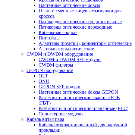
Настенные оптические боксы
Планки сменные лицевые/заглушки для
кроссов
Патчкорды оптические соединительные
Патчкорды оптические переходные
Кабельные сборки
Пигтейлы
Адаптеры (розетки), коннекторы оптические
Аттеньюаторы оптические
CWDM и DWDM оборудование
CWDM и DWDM SFP модули
CWDM фильтры
GEPON оборудование
OLT
ONU
GEPON SFP модули
Настенные оптические боксы GEPON
Разветвители оптические сварные FTB
(FBT)
Разветвители оптические планарные (PLC)
Сплиттерные модули
Кабель витая пара
Кабель неэкраннированный для наружной
прокладки