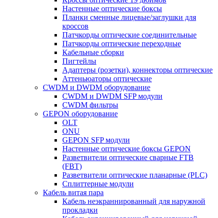
Настенные оптические боксы
Планки сменные лицевые/заглушки для
кроссов
Патчкорды оптические соединительные
Патчкорды оптические переходные
Кабельные сборки
Пигтейлы
Адаптеры (розетки), коннекторы оптические
Аттеньюаторы оптические
CWDM и DWDM оборудование
CWDM и DWDM SFP модули
CWDM фильтры
GEPON оборудование
OLT
ONU
GEPON SFP модули
Настенные оптические боксы GEPON
Разветвители оптические сварные FTB
(FBT)
Разветвители оптические планарные (PLC)
Сплиттерные модули
Кабель витая пара
Кабель неэкраннированный для наружной
прокладки