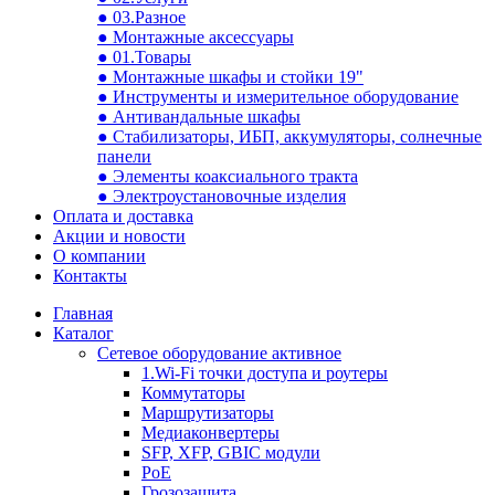
● 03.Разное
● Монтажные аксессуары
● 01.Товары
● Монтажные шкафы и стойки 19"
● Инструменты и измерительное оборудование
● Антивандальные шкафы
● Стабилизаторы, ИБП, аккумуляторы, солнечные
панели
● Элементы коаксиального тракта
● Электроустановочные изделия
Оплата и доставка
Акции и новости
О компании
Контакты
Главная
Каталог
Сетевое оборудование активное
1.Wi-Fi точки доступа и роутеры
Коммутаторы
Маршрутизаторы
Медиаконвертеры
SFP, XFP, GBIC модули
PoE
Грозозащита