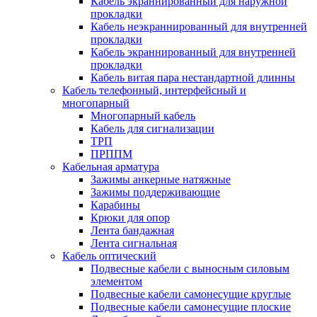
Кабель экраннированный для наружной
прокладки
Кабель неэкраннированный для внутренней
прокладки
Кабель экраннированный для внутренней
прокладки
Кабель витая пара нестандартной длинны
Кабель телефонный, интерфейсный и
многопарный
Многопарный кабель
Кабель для сигнализации
ТРП
ПРППМ
Кабельная арматура
Зажимы анкерные натяжные
Зажимы поддерживающие
Карабины
Крюки для опор
Лента бандажная
Лента сигнальная
Кабель оптический
Подвесные кабели с выносным силовым
элементом
Подвесные кабели самонесущие круглые
Подвесные кабели самонесущие плоские