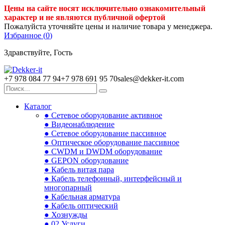
Цены на сайте носят исключительно ознакомительный
характер и не являются публичной офертой
Пожалуйста уточняйте цены и наличие товара у менеджера.
Избранное (
0
)
Здравствуйте, Гость
+7 978 084 77 94
+7 978 691 95 70
sales@dekker-it.com
Каталог
● Сетевое оборудование активное
● Видеонаблюдение
● Сетевое оборудование пассивное
● Оптическое оборудование пассивное
● CWDM и DWDM оборудование
● GEPON оборудование
● Кабель витая пара
● Кабель телефонный, интерфейсный и
многопарный
● Кабельная арматура
● Кабель оптический
● Хознужды
● 02.Услуги