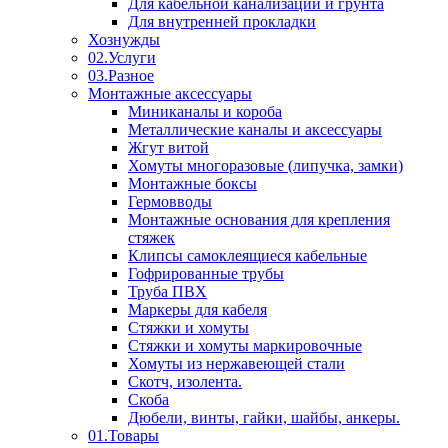
Для кабельной канализации и грунта
Для внутренней прокладки
Хознужды
02.Услуги
03.Разное
Монтажные аксессуары
Миниканалы и короба
Металлические каналы и аксессуары
Жгут витой
Хомуты многоразовые (липучка, замки)
Монтажные боксы
Гермовводы
Монтажные основания для крепления
стяжек
Клипсы самоклеящиеся кабельные
Гофрированные трубы
Труба ПВХ
Маркеры для кабеля
Стяжки и хомуты
Стяжки и хомуты маркировочные
Хомуты из нержавеющей стали
Скотч, изолента.
Скоба
Дюбели, винты, гайки, шайбы, анкеры.
01.Товары