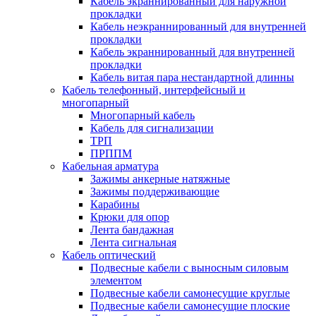
Кабель экраннированный для наружной
прокладки
Кабель неэкраннированный для внутренней
прокладки
Кабель экраннированный для внутренней
прокладки
Кабель витая пара нестандартной длинны
Кабель телефонный, интерфейсный и
многопарный
Многопарный кабель
Кабель для сигнализации
ТРП
ПРППМ
Кабельная арматура
Зажимы анкерные натяжные
Зажимы поддерживающие
Карабины
Крюки для опор
Лента бандажная
Лента сигнальная
Кабель оптический
Подвесные кабели с выносным силовым
элементом
Подвесные кабели самонесущие круглые
Подвесные кабели самонесущие плоские