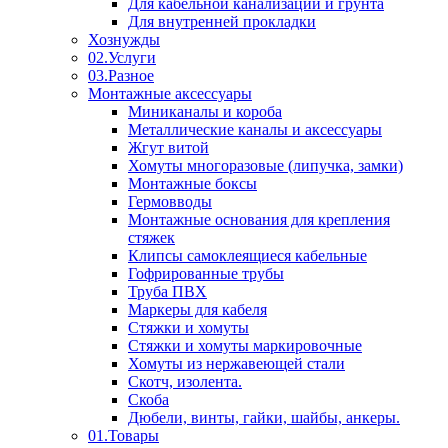
Для кабельной канализации и грунта
Для внутренней прокладки
Хознужды
02.Услуги
03.Разное
Монтажные аксессуары
Миниканалы и короба
Металлические каналы и аксессуары
Жгут витой
Хомуты многоразовые (липучка, замки)
Монтажные боксы
Гермовводы
Монтажные основания для крепления
стяжек
Клипсы самоклеящиеся кабельные
Гофрированные трубы
Труба ПВХ
Маркеры для кабеля
Стяжки и хомуты
Стяжки и хомуты маркировочные
Хомуты из нержавеющей стали
Скотч, изолента.
Скоба
Дюбели, винты, гайки, шайбы, анкеры.
01.Товары