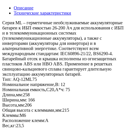
Описание
Технические характеристики
Серия ML – герметичные необслуживаемые аккумуляторные
батареи к ИБП емкостью 26-200 Ач для использования с ИБП
и в телекоммуникационных системах
(телекоммуникационные аккумуляторы), а также с
инверторами (аккумуляторы для инвертора) и в
альтернативной энергетике. Соответствуют всем
международным стандартам: IEC60896-21/22, BS6290-4.
Батарейный отсек и крышка исполнены из огнезащитных
пластиков ABS или HBO ABS. Применение в решетках
свинцово-кальциевого сплава гарантирует длительную
эксплуатацию аккумуляторных батарей.
Тип: AQ-12ML75
Номинальное напряжение,B: 12
Номинальная емкость,C20,А*ч: 75
Длина,мм:258
Ширина,мм: 166
Высота,мм:206
Общая высота с клеммами,мм:215
Клеммы:М6
Расположение клемм:А
Вес,кг:23,5