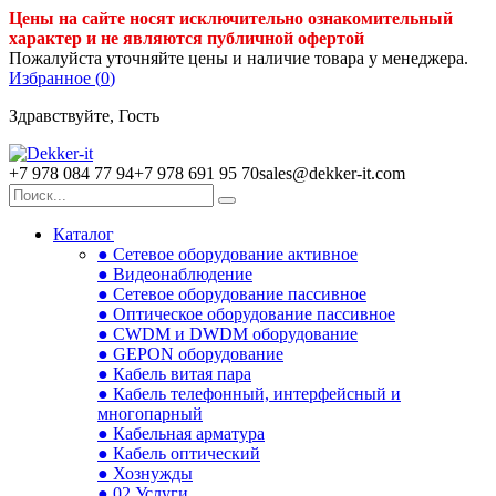
Цены на сайте носят исключительно ознакомительный
характер и не являются публичной офертой
Пожалуйста уточняйте цены и наличие товара у менеджера.
Избранное (
0
)
Здравствуйте, Гость
+7 978 084 77 94
+7 978 691 95 70
sales@dekker-it.com
Каталог
● Сетевое оборудование активное
● Видеонаблюдение
● Сетевое оборудование пассивное
● Оптическое оборудование пассивное
● CWDM и DWDM оборудование
● GEPON оборудование
● Кабель витая пара
● Кабель телефонный, интерфейсный и
многопарный
● Кабельная арматура
● Кабель оптический
● Хознужды
● 02.Услуги