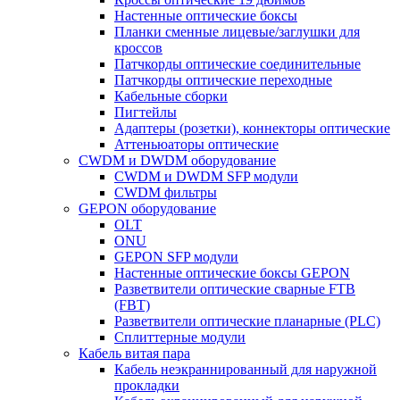
Настенные оптические боксы
Планки сменные лицевые/заглушки для
кроссов
Патчкорды оптические соединительные
Патчкорды оптические переходные
Кабельные сборки
Пигтейлы
Адаптеры (розетки), коннекторы оптические
Аттеньюаторы оптические
CWDM и DWDM оборудование
CWDM и DWDM SFP модули
CWDM фильтры
GEPON оборудование
OLT
ONU
GEPON SFP модули
Настенные оптические боксы GEPON
Разветвители оптические сварные FTB
(FBT)
Разветвители оптические планарные (PLC)
Сплиттерные модули
Кабель витая пара
Кабель неэкраннированный для наружной
прокладки