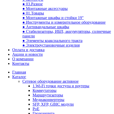
● 03.Разное
● Монтажные аксессуары
● 01.Товары
● Монтажные шкафы и стойки 19"
● Инструменты и измерительное оборудование
● Антивандальные шкафы
● Стабилизаторы, ИБП, аккумуляторы, солнечные
панели
● Элементы коаксиального тракта
● Электроустановочные изделия
Оплата и доставка
Акции и новости
О компании
Контакты
Главная
Каталог
Сетевое оборудование активное
1.Wi-Fi точки доступа и роутеры
Коммутаторы
Маршрутизаторы
Медиаконвертеры
SFP, XFP, GBIC модули
PoE
Грозозащита