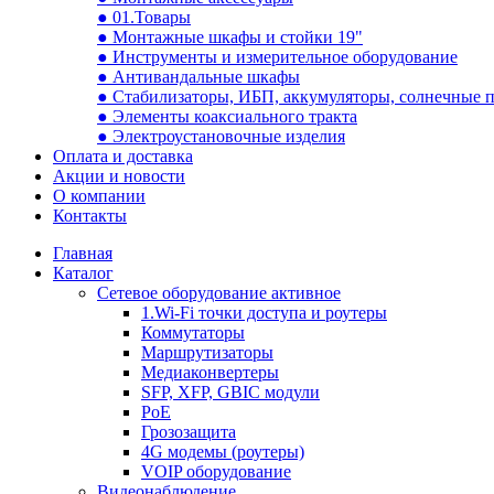
● 01.Товары
● Монтажные шкафы и стойки 19"
● Инструменты и измерительное оборудование
● Антивандальные шкафы
● Стабилизаторы, ИБП, аккумуляторы, солнечные 
● Элементы коаксиального тракта
● Электроустановочные изделия
Оплата и доставка
Акции и новости
О компании
Контакты
Главная
Каталог
Сетевое оборудование активное
1.Wi-Fi точки доступа и роутеры
Коммутаторы
Маршрутизаторы
Медиаконвертеры
SFP, XFP, GBIC модули
PoE
Грозозащита
4G модемы (роутеры)
VOIP оборудование
Видеонаблюдение