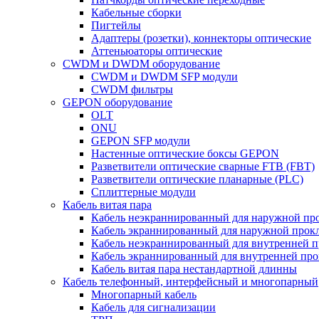
Кабельные сборки
Пигтейлы
Адаптеры (розетки), коннекторы оптические
Аттеньюаторы оптические
CWDM и DWDM оборудование
CWDM и DWDM SFP модули
CWDM фильтры
GEPON оборудование
OLT
ONU
GEPON SFP модули
Настенные оптические боксы GEPON
Разветвители оптические сварные FTB (FBT)
Разветвители оптические планарные (PLC)
Сплиттерные модули
Кабель витая пара
Кабель неэкраннированный для наружной пр
Кабель экраннированный для наружной прок
Кабель неэкраннированный для внутренней 
Кабель экраннированный для внутренней пр
Кабель витая пара нестандартной длинны
Кабель телефонный, интерфейсный и многопарный
Многопарный кабель
Кабель для сигнализации