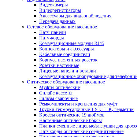
Видеокамеры
Видеорегистраторы
Аксессуары для видеонаблюдения
Передача данных
Сетевое оборудование пассивное
Патч-панели
Патч-корды
Коммутационные модули RJ45
Коннекторы и аксессуары
Кабельные соединители
Корпуса настенных розеток
Розетки настенные
Лицевые панели и вставки
Коммутационное оборудование для телефони
Оптическое оборудование пассивное
Муфты оптические
Сплайс кассеты
Гильзы сварочные
Ремкомплекты и крепления для муфт
Трубки термоусадочные ТУТ, ТТК, герметик
Кроссы оптические 19 дюймов
Настенные оптические боксы
Планки сменные лицевые/заглушки для кросс
Патчкорды оптические соединительные
Патчкорды оптические переходные