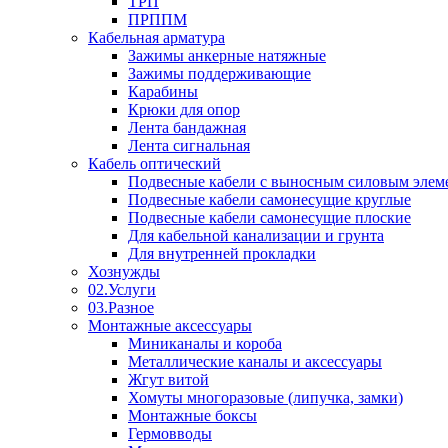
ТРП
ПРППМ
Кабельная арматура
Зажимы анкерные натяжные
Зажимы поддерживающие
Карабины
Крюки для опор
Лента бандажная
Лента сигнальная
Кабель оптический
Подвесные кабели с выносным силовым элем
Подвесные кабели самонесущие круглые
Подвесные кабели самонесущие плоские
Для кабельной канализации и грунта
Для внутренней прокладки
Хознужды
02.Услуги
03.Разное
Монтажные аксессуары
Миниканалы и короба
Металлические каналы и аксессуары
Жгут витой
Хомуты многоразовые (липучка, замки)
Монтажные боксы
Гермовводы