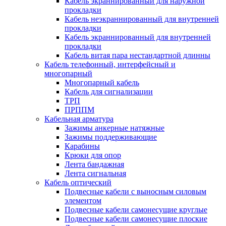
Кабель экраннированный для наружной
прокладки
Кабель неэкраннированный для внутренней
прокладки
Кабель экраннированный для внутренней
прокладки
Кабель витая пара нестандартной длинны
Кабель телефонный, интерфейсный и
многопарный
Многопарный кабель
Кабель для сигнализации
ТРП
ПРППМ
Кабельная арматура
Зажимы анкерные натяжные
Зажимы поддерживающие
Карабины
Крюки для опор
Лента бандажная
Лента сигнальная
Кабель оптический
Подвесные кабели с выносным силовым
элементом
Подвесные кабели самонесущие круглые
Подвесные кабели самонесущие плоские