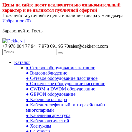
Цены на сайте носят исключительно ознакомительный
характер и не являются публичной офертой
Пожалуйста уточняйте цены и наличие товара у менеджера.
Избранное (
0
)
Здравствуйте, Гость
+7 978 084 77 94
+7 978 691 95 70
sales@dekker-it.com
Каталог
● Сетевое оборудование активное
● Видеонаблюдение
● Сетевое оборудование пассивное
● Оптическое оборудование пассивное
● CWDM и DWDM оборудование
● GEPON оборудование
● Кабель витая пара
● Кабель телефонный, интерфейсный и
многопарный
● Кабельная арматура
● Кабель оптический
● Хознужды
● 02.Услуги