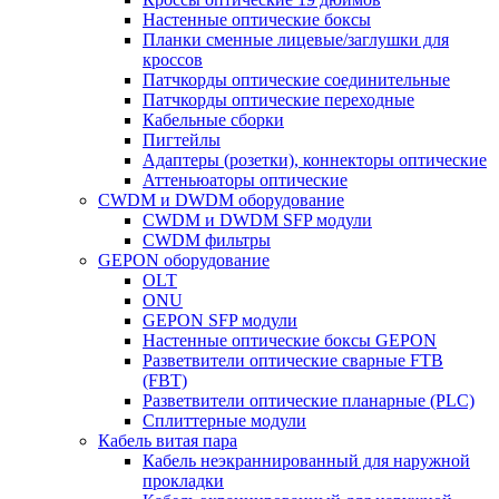
Настенные оптические боксы
Планки сменные лицевые/заглушки для
кроссов
Патчкорды оптические соединительные
Патчкорды оптические переходные
Кабельные сборки
Пигтейлы
Адаптеры (розетки), коннекторы оптические
Аттеньюаторы оптические
CWDM и DWDM оборудование
CWDM и DWDM SFP модули
CWDM фильтры
GEPON оборудование
OLT
ONU
GEPON SFP модули
Настенные оптические боксы GEPON
Разветвители оптические сварные FTB
(FBT)
Разветвители оптические планарные (PLC)
Сплиттерные модули
Кабель витая пара
Кабель неэкраннированный для наружной
прокладки