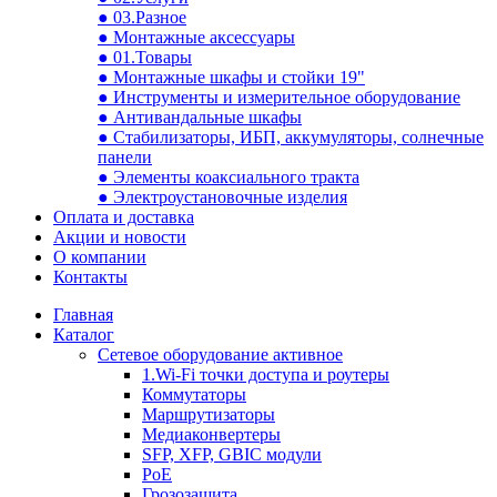
● 03.Разное
● Монтажные аксессуары
● 01.Товары
● Монтажные шкафы и стойки 19"
● Инструменты и измерительное оборудование
● Антивандальные шкафы
● Стабилизаторы, ИБП, аккумуляторы, солнечные
панели
● Элементы коаксиального тракта
● Электроустановочные изделия
Оплата и доставка
Акции и новости
О компании
Контакты
Главная
Каталог
Сетевое оборудование активное
1.Wi-Fi точки доступа и роутеры
Коммутаторы
Маршрутизаторы
Медиаконвертеры
SFP, XFP, GBIC модули
PoE
Грозозащита