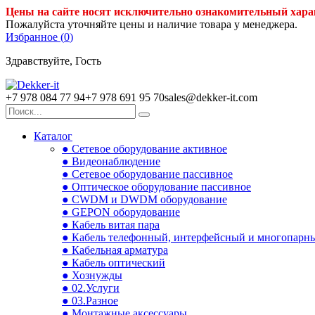
Цены на сайте носят исключительно ознакомительный хара
Пожалуйста уточняйте цены и наличие товара у менеджера.
Избранное (
0
)
Здравствуйте, Гость
+7 978 084 77 94
+7 978 691 95 70
sales@dekker-it.com
Каталог
● Сетевое оборудование активное
● Видеонаблюдение
● Сетевое оборудование пассивное
● Оптическое оборудование пассивное
● CWDM и DWDM оборудование
● GEPON оборудование
● Кабель витая пара
● Кабель телефонный, интерфейсный и многопарн
● Кабельная арматура
● Кабель оптический
● Хознужды
● 02.Услуги
● 03.Разное
● Монтажные аксессуары