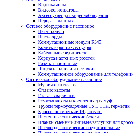
Видеокамеры
Видеорегистраторы
Аксессуары для видеонаблюдения
Передача данных
Сетевое оборудование пассивное
Патч-панели
Патч-корды
Коммутационные модули RJ45
Коннекторы и аксессуары
Кабельные соединители
Корпуса настенных розеток
Розетки настенные
Лицевые панели и вставки
Коммутационное оборудование для телефони
Оптическое оборудование пассивное
Муфты оптические
Сплайс кассеты
Гильзы сварочные
Ремкомплекты и крепления для муфт
Трубки термоусадочные ТУТ, ТТК, герметик
Кроссы оптические 19 дюймов
Настенные оптические боксы
Планки сменные лицевые/заглушки для кросс
Патчкорды оптические соединительные
Патчкорды оптические переходные