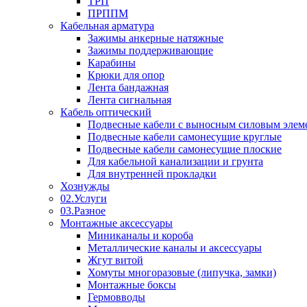
ТРП
ПРППМ
Кабельная арматура
Зажимы анкерные натяжные
Зажимы поддерживающие
Карабины
Крюки для опор
Лента бандажная
Лента сигнальная
Кабель оптический
Подвесные кабели с выносным силовым элем
Подвесные кабели самонесущие круглые
Подвесные кабели самонесущие плоские
Для кабельной канализации и грунта
Для внутренней прокладки
Хознужды
02.Услуги
03.Разное
Монтажные аксессуары
Миниканалы и короба
Металлические каналы и аксессуары
Жгут витой
Хомуты многоразовые (липучка, замки)
Монтажные боксы
Гермовводы