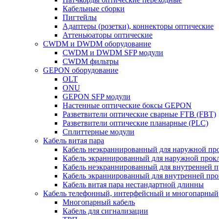
Кабельные сборки
Пигтейлы
Адаптеры (розетки), коннекторы оптические
Аттеньюаторы оптические
CWDM и DWDM оборудование
CWDM и DWDM SFP модули
CWDM фильтры
GEPON оборудование
OLT
ONU
GEPON SFP модули
Настенные оптические боксы GEPON
Разветвители оптические сварные FTB (FBT)
Разветвители оптические планарные (PLC)
Сплиттерные модули
Кабель витая пара
Кабель неэкраннированный для наружной пр
Кабель экраннированный для наружной прок
Кабель неэкраннированный для внутренней 
Кабель экраннированный для внутренней пр
Кабель витая пара нестандартной длинны
Кабель телефонный, интерфейсный и многопарный
Многопарный кабель
Кабель для сигнализации