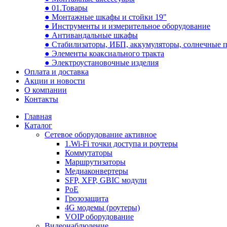
● 01.Товары
● Монтажные шкафы и стойки 19"
● Инструменты и измерительное оборудование
● Антивандальные шкафы
● Стабилизаторы, ИБП, аккумуляторы, солнечные 
● Элементы коаксиального тракта
● Электроустановочные изделия
Оплата и доставка
Акции и новости
О компании
Контакты
Главная
Каталог
Сетевое оборудование активное
1.Wi-Fi точки доступа и роутеры
Коммутаторы
Маршрутизаторы
Медиаконвертеры
SFP, XFP, GBIC модули
PoE
Грозозащита
4G модемы (роутеры)
VOIP оборудование
Видеонаблюдение