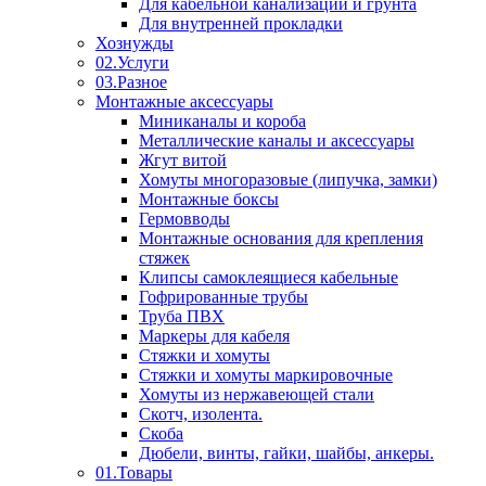
Для кабельной канализации и грунта
Для внутренней прокладки
Хознужды
02.Услуги
03.Разное
Монтажные аксессуары
Миниканалы и короба
Металлические каналы и аксессуары
Жгут витой
Хомуты многоразовые (липучка, замки)
Монтажные боксы
Гермовводы
Монтажные основания для крепления
стяжек
Клипсы самоклеящиеся кабельные
Гофрированные трубы
Труба ПВХ
Маркеры для кабеля
Стяжки и хомуты
Стяжки и хомуты маркировочные
Хомуты из нержавеющей стали
Скотч, изолента.
Скоба
Дюбели, винты, гайки, шайбы, анкеры.
01.Товары