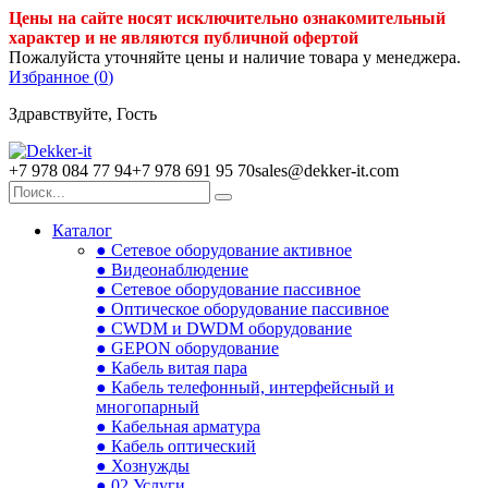
Цены на сайте носят исключительно ознакомительный
характер и не являются публичной офертой
Пожалуйста уточняйте цены и наличие товара у менеджера.
Избранное (
0
)
Здравствуйте, Гость
+7 978 084 77 94
+7 978 691 95 70
sales@dekker-it.com
Каталог
● Сетевое оборудование активное
● Видеонаблюдение
● Сетевое оборудование пассивное
● Оптическое оборудование пассивное
● CWDM и DWDM оборудование
● GEPON оборудование
● Кабель витая пара
● Кабель телефонный, интерфейсный и
многопарный
● Кабельная арматура
● Кабель оптический
● Хознужды
● 02.Услуги