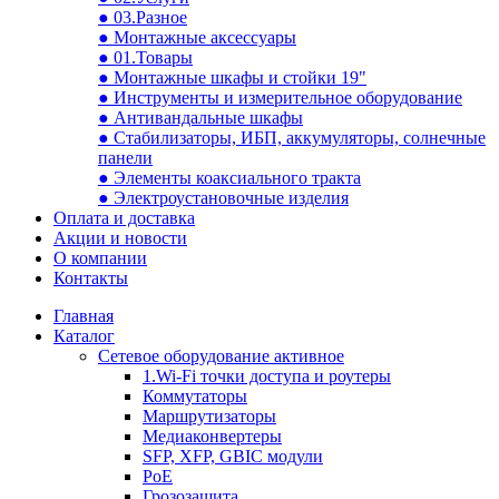
● 03.Разное
● Монтажные аксессуары
● 01.Товары
● Монтажные шкафы и стойки 19"
● Инструменты и измерительное оборудование
● Антивандальные шкафы
● Стабилизаторы, ИБП, аккумуляторы, солнечные
панели
● Элементы коаксиального тракта
● Электроустановочные изделия
Оплата и доставка
Акции и новости
О компании
Контакты
Главная
Каталог
Сетевое оборудование активное
1.Wi-Fi точки доступа и роутеры
Коммутаторы
Маршрутизаторы
Медиаконвертеры
SFP, XFP, GBIC модули
PoE
Грозозащита