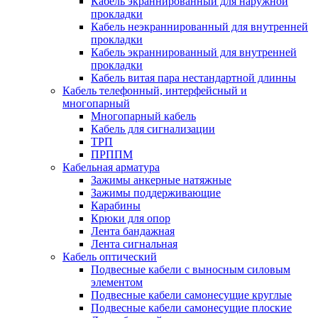
Кабель экраннированный для наружной
прокладки
Кабель неэкраннированный для внутренней
прокладки
Кабель экраннированный для внутренней
прокладки
Кабель витая пара нестандартной длинны
Кабель телефонный, интерфейсный и
многопарный
Многопарный кабель
Кабель для сигнализации
ТРП
ПРППМ
Кабельная арматура
Зажимы анкерные натяжные
Зажимы поддерживающие
Карабины
Крюки для опор
Лента бандажная
Лента сигнальная
Кабель оптический
Подвесные кабели с выносным силовым
элементом
Подвесные кабели самонесущие круглые
Подвесные кабели самонесущие плоские