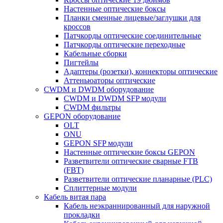
Настенные оптические боксы
Планки сменные лицевые/заглушки для
кроссов
Патчкорды оптические соединительные
Патчкорды оптические переходные
Кабельные сборки
Пигтейлы
Адаптеры (розетки), коннекторы оптические
Аттеньюаторы оптические
CWDM и DWDM оборудование
CWDM и DWDM SFP модули
CWDM фильтры
GEPON оборудование
OLT
ONU
GEPON SFP модули
Настенные оптические боксы GEPON
Разветвители оптические сварные FTB
(FBT)
Разветвители оптические планарные (PLC)
Сплиттерные модули
Кабель витая пара
Кабель неэкраннированный для наружной
прокладки