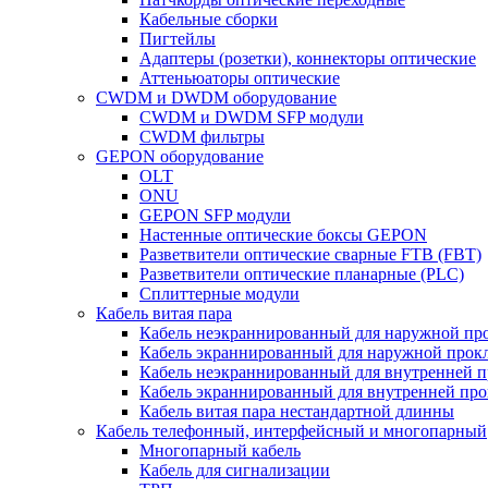
Кабельные сборки
Пигтейлы
Адаптеры (розетки), коннекторы оптические
Аттеньюаторы оптические
CWDM и DWDM оборудование
CWDM и DWDM SFP модули
CWDM фильтры
GEPON оборудование
OLT
ONU
GEPON SFP модули
Настенные оптические боксы GEPON
Разветвители оптические сварные FTB (FBT)
Разветвители оптические планарные (PLC)
Сплиттерные модули
Кабель витая пара
Кабель неэкраннированный для наружной пр
Кабель экраннированный для наружной прок
Кабель неэкраннированный для внутренней 
Кабель экраннированный для внутренней пр
Кабель витая пара нестандартной длинны
Кабель телефонный, интерфейсный и многопарный
Многопарный кабель
Кабель для сигнализации