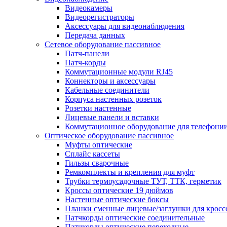
Видеокамеры
Видеорегистраторы
Аксессуары для видеонаблюдения
Передача данных
Сетевое оборудование пассивное
Патч-панели
Патч-корды
Коммутационные модули RJ45
Коннекторы и аксессуары
Кабельные соединители
Корпуса настенных розеток
Розетки настенные
Лицевые панели и вставки
Коммутационное оборудование для телефони
Оптическое оборудование пассивное
Муфты оптические
Сплайс кассеты
Гильзы сварочные
Ремкомплекты и крепления для муфт
Трубки термоусадочные ТУТ, ТТК, герметик
Кроссы оптические 19 дюймов
Настенные оптические боксы
Планки сменные лицевые/заглушки для кросс
Патчкорды оптические соединительные
Патчкорды оптические переходные