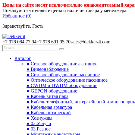
Цены на сайте носят исключительно ознакомительный хара
Пожалуйста уточняйте цены и наличие товара у менеджера.
Избранное (
0
)
Здравствуйте, Гость
+7 978 084 77 94
+7 978 691 95 70
sales@dekker-it.com
Каталог
● Сетевое оборудование активное
● Видеонаблюдение
● Сетевое оборудование пассивное
● Оптическое оборудование пассивное
● CWDM и DWDM оборудование
● GEPON оборудование
● Кабель витая пара
● Кабель телефонный, интерфейсный и многопарн
● Кабельная арматура
● Кабель оптический
● Хознужды
● 02.Услуги
● 03.Разное
● Монтажные аксессуары