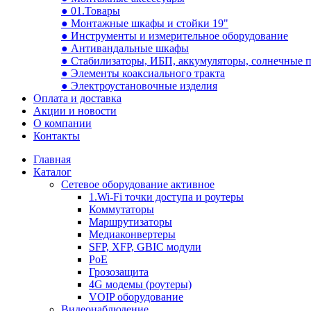
● 01.Товары
● Монтажные шкафы и стойки 19"
● Инструменты и измерительное оборудование
● Антивандальные шкафы
● Стабилизаторы, ИБП, аккумуляторы, солнечные 
● Элементы коаксиального тракта
● Электроустановочные изделия
Оплата и доставка
Акции и новости
О компании
Контакты
Главная
Каталог
Сетевое оборудование активное
1.Wi-Fi точки доступа и роутеры
Коммутаторы
Маршрутизаторы
Медиаконвертеры
SFP, XFP, GBIC модули
PoE
Грозозащита
4G модемы (роутеры)
VOIP оборудование
Видеонаблюдение