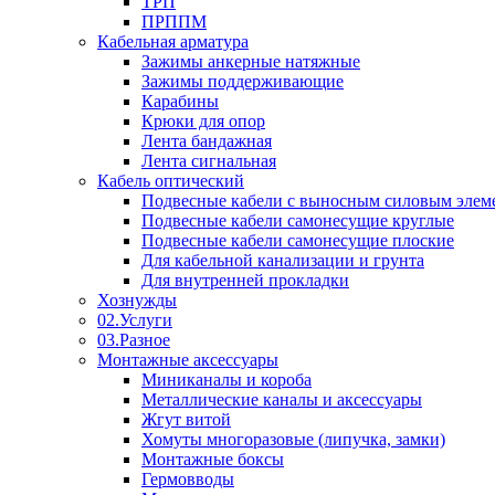
ТРП
ПРППМ
Кабельная арматура
Зажимы анкерные натяжные
Зажимы поддерживающие
Карабины
Крюки для опор
Лента бандажная
Лента сигнальная
Кабель оптический
Подвесные кабели с выносным силовым элем
Подвесные кабели самонесущие круглые
Подвесные кабели самонесущие плоские
Для кабельной канализации и грунта
Для внутренней прокладки
Хознужды
02.Услуги
03.Разное
Монтажные аксессуары
Миниканалы и короба
Металлические каналы и аксессуары
Жгут витой
Хомуты многоразовые (липучка, замки)
Монтажные боксы
Гермовводы