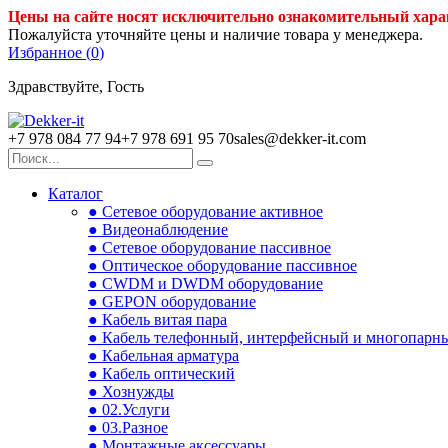
Цены на сайте носят исключительно ознакомительный хара
Пожалуйста уточняйте цены и наличие товара у менеджера.
Избранное (
0
)
Здравствуйте, Гость
+7 978 084 77 94
+7 978 691 95 70
sales@dekker-it.com
Каталог
● Сетевое оборудование активное
● Видеонаблюдение
● Сетевое оборудование пассивное
● Оптическое оборудование пассивное
● CWDM и DWDM оборудование
● GEPON оборудование
● Кабель витая пара
● Кабель телефонный, интерфейсный и многопарн
● Кабельная арматура
● Кабель оптический
● Хознужды
● 02.Услуги
● 03.Разное
● Монтажные аксессуары