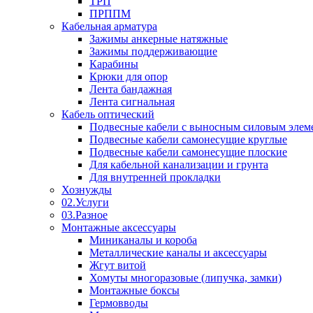
ТРП
ПРППМ
Кабельная арматура
Зажимы анкерные натяжные
Зажимы поддерживающие
Карабины
Крюки для опор
Лента бандажная
Лента сигнальная
Кабель оптический
Подвесные кабели с выносным силовым элем
Подвесные кабели самонесущие круглые
Подвесные кабели самонесущие плоские
Для кабельной канализации и грунта
Для внутренней прокладки
Хознужды
02.Услуги
03.Разное
Монтажные аксессуары
Миниканалы и короба
Металлические каналы и аксессуары
Жгут витой
Хомуты многоразовые (липучка, замки)
Монтажные боксы
Гермовводы