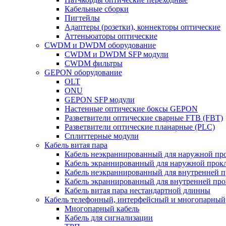
Кабельные сборки
Пигтейлы
Адаптеры (розетки), коннекторы оптические
Аттеньюаторы оптические
CWDM и DWDM оборудование
CWDM и DWDM SFP модули
CWDM фильтры
GEPON оборудование
OLT
ONU
GEPON SFP модули
Настенные оптические боксы GEPON
Разветвители оптические сварные FTB (FBT)
Разветвители оптические планарные (PLC)
Сплиттерные модули
Кабель витая пара
Кабель неэкраннированный для наружной пр
Кабель экраннированный для наружной прок
Кабель неэкраннированный для внутренней 
Кабель экраннированный для внутренней пр
Кабель витая пара нестандартной длинны
Кабель телефонный, интерфейсный и многопарный
Многопарный кабель
Кабель для сигнализации