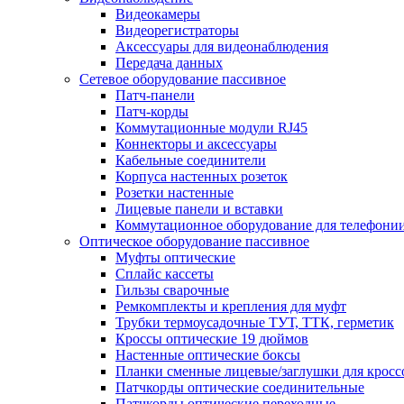
Видеокамеры
Видеорегистраторы
Аксессуары для видеонаблюдения
Передача данных
Сетевое оборудование пассивное
Патч-панели
Патч-корды
Коммутационные модули RJ45
Коннекторы и аксессуары
Кабельные соединители
Корпуса настенных розеток
Розетки настенные
Лицевые панели и вставки
Коммутационное оборудование для телефони
Оптическое оборудование пассивное
Муфты оптические
Сплайс кассеты
Гильзы сварочные
Ремкомплекты и крепления для муфт
Трубки термоусадочные ТУТ, ТТК, герметик
Кроссы оптические 19 дюймов
Настенные оптические боксы
Планки сменные лицевые/заглушки для кросс
Патчкорды оптические соединительные
Патчкорды оптические переходные