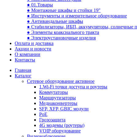
● 01.Товары
● Монтажные шкафы и стойки 19"
● Инструменты и измерительное оборудование
● Антивандальные шкафы
● Стабилизаторы, ИБП, аккумуляторы, солнечные 
● Элементы коаксиального тракта
● Электроустановочные изделия
Оплата и доставка
Акции и новости
О компании
Контакты
Главная
Каталог
Сетевое оборудование активное
1.Wi-Fi точки доступа и роутеры
Коммутаторы
Маршрутизаторы
Медиаконвертеры
SFP, XFP, GBIC модули
PoE
Грозозащита
4G модемы (роутеры)
VOIP оборудование
Видеонаблюдение