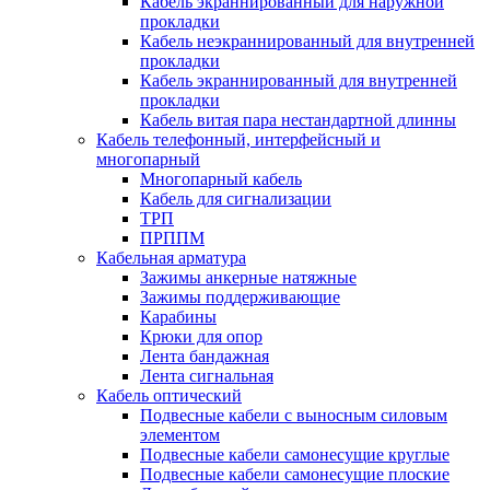
Кабель экраннированный для наружной
прокладки
Кабель неэкраннированный для внутренней
прокладки
Кабель экраннированный для внутренней
прокладки
Кабель витая пара нестандартной длинны
Кабель телефонный, интерфейсный и
многопарный
Многопарный кабель
Кабель для сигнализации
ТРП
ПРППМ
Кабельная арматура
Зажимы анкерные натяжные
Зажимы поддерживающие
Карабины
Крюки для опор
Лента бандажная
Лента сигнальная
Кабель оптический
Подвесные кабели с выносным силовым
элементом
Подвесные кабели самонесущие круглые
Подвесные кабели самонесущие плоские