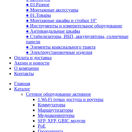
● 03.Разное
● Монтажные аксессуары
● 01.Товары
● Монтажные шкафы и стойки 19"
● Инструменты и измерительное оборудование
● Антивандальные шкафы
● Стабилизаторы, ИБП, аккумуляторы, солнечные
панели
● Элементы коаксиального тракта
● Электроустановочные изделия
Оплата и доставка
Акции и новости
О компании
Контакты
Главная
Каталог
Сетевое оборудование активное
1.Wi-Fi точки доступа и роутеры
Коммутаторы
Маршрутизаторы
Медиаконвертеры
SFP, XFP, GBIC модули
PoE
Грозозащита