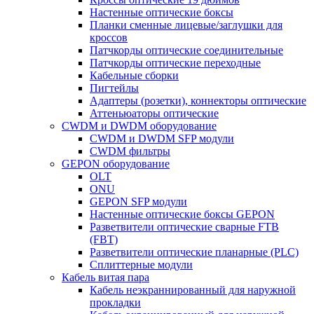
Настенные оптические боксы
Планки сменные лицевые/заглушки для
кроссов
Патчкорды оптические соединительные
Патчкорды оптические переходные
Кабельные сборки
Пигтейлы
Адаптеры (розетки), коннекторы оптические
Аттеньюаторы оптические
CWDM и DWDM оборудование
CWDM и DWDM SFP модули
CWDM фильтры
GEPON оборудование
OLT
ONU
GEPON SFP модули
Настенные оптические боксы GEPON
Разветвители оптические сварные FTB
(FBT)
Разветвители оптические планарные (PLC)
Сплиттерные модули
Кабель витая пара
Кабель неэкраннированный для наружной
прокладки