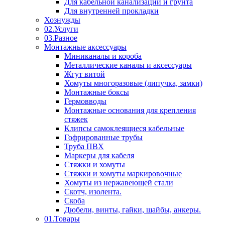
Для кабельной канализации и грунта
Для внутренней прокладки
Хознужды
02.Услуги
03.Разное
Монтажные аксессуары
Миниканалы и короба
Металлические каналы и аксессуары
Жгут витой
Хомуты многоразовые (липучка, замки)
Монтажные боксы
Гермовводы
Монтажные основания для крепления
стяжек
Клипсы самоклеящиеся кабельные
Гофрированные трубы
Труба ПВХ
Маркеры для кабеля
Стяжки и хомуты
Стяжки и хомуты маркировочные
Хомуты из нержавеющей стали
Скотч, изолента.
Скоба
Дюбели, винты, гайки, шайбы, анкеры.
01.Товары