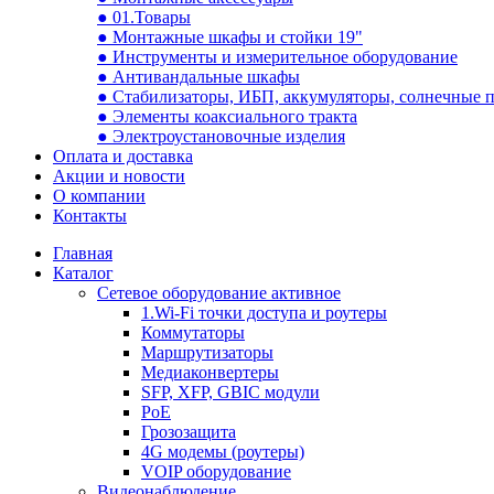
● 01.Товары
● Монтажные шкафы и стойки 19"
● Инструменты и измерительное оборудование
● Антивандальные шкафы
● Стабилизаторы, ИБП, аккумуляторы, солнечные 
● Элементы коаксиального тракта
● Электроустановочные изделия
Оплата и доставка
Акции и новости
О компании
Контакты
Главная
Каталог
Сетевое оборудование активное
1.Wi-Fi точки доступа и роутеры
Коммутаторы
Маршрутизаторы
Медиаконвертеры
SFP, XFP, GBIC модули
PoE
Грозозащита
4G модемы (роутеры)
VOIP оборудование
Видеонаблюдение