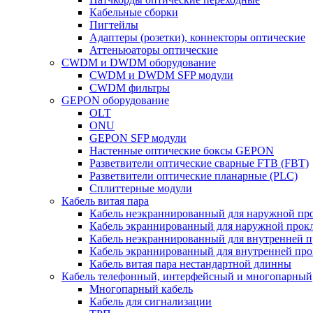
Кабельные сборки
Пигтейлы
Адаптеры (розетки), коннекторы оптические
Аттеньюаторы оптические
CWDM и DWDM оборудование
CWDM и DWDM SFP модули
CWDM фильтры
GEPON оборудование
OLT
ONU
GEPON SFP модули
Настенные оптические боксы GEPON
Разветвители оптические сварные FTB (FBT)
Разветвители оптические планарные (PLC)
Сплиттерные модули
Кабель витая пара
Кабель неэкраннированный для наружной пр
Кабель экраннированный для наружной прок
Кабель неэкраннированный для внутренней 
Кабель экраннированный для внутренней пр
Кабель витая пара нестандартной длинны
Кабель телефонный, интерфейсный и многопарный
Многопарный кабель
Кабель для сигнализации