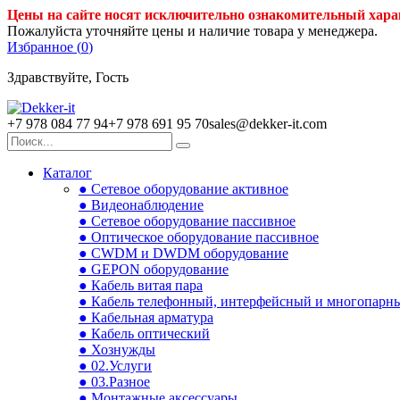
Цены на сайте носят исключительно ознакомительный хара
Пожалуйста уточняйте цены и наличие товара у менеджера.
Избранное (
0
)
Здравствуйте, Гость
+7 978 084 77 94
+7 978 691 95 70
sales@dekker-it.com
Каталог
● Сетевое оборудование активное
● Видеонаблюдение
● Сетевое оборудование пассивное
● Оптическое оборудование пассивное
● CWDM и DWDM оборудование
● GEPON оборудование
● Кабель витая пара
● Кабель телефонный, интерфейсный и многопарн
● Кабельная арматура
● Кабель оптический
● Хознужды
● 02.Услуги
● 03.Разное
● Монтажные аксессуары