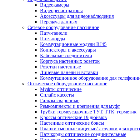
Видеокамеры
Видеорегистраторы
Аксессуары для видеонаблюдения
Передача данных
Сетевое оборудование пассивное
Патч-панели
Патч-корды
Коммутационные модули RJ45
Коннекторы и аксессуары
Кабельные соединители
Корпуса настенных розеток
Розетки настенные
Лицевые панели и вставки
Коммутационное оборудование для телефони
Оптическое оборудование пассивное
Муфты оптические
Сплайс кассеты
Гильзы сварочные
Ремкомплекты и крепления для муфт
Трубки термоусадочные ТУТ, ТТК, герметик
Кроссы оптические 19 дюймов
Настенные оптические боксы
Планки сменные лицевые/заглушки для кросс
Патчкорды оптические соединительные
Патчкорды оптические переходные