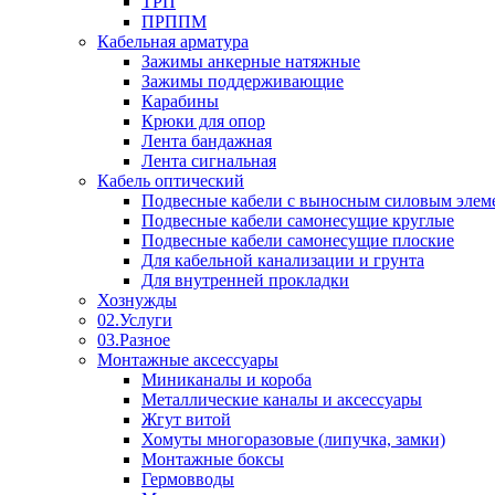
ТРП
ПРППМ
Кабельная арматура
Зажимы анкерные натяжные
Зажимы поддерживающие
Карабины
Крюки для опор
Лента бандажная
Лента сигнальная
Кабель оптический
Подвесные кабели с выносным силовым элем
Подвесные кабели самонесущие круглые
Подвесные кабели самонесущие плоские
Для кабельной канализации и грунта
Для внутренней прокладки
Хознужды
02.Услуги
03.Разное
Монтажные аксессуары
Миниканалы и короба
Металлические каналы и аксессуары
Жгут витой
Хомуты многоразовые (липучка, замки)
Монтажные боксы
Гермовводы