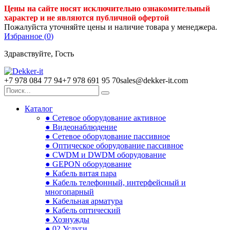
Цены на сайте носят исключительно ознакомительный
характер и не являются публичной офертой
Пожалуйста уточняйте цены и наличие товара у менеджера.
Избранное (
0
)
Здравствуйте, Гость
+7 978 084 77 94
+7 978 691 95 70
sales@dekker-it.com
Каталог
● Сетевое оборудование активное
● Видеонаблюдение
● Сетевое оборудование пассивное
● Оптическое оборудование пассивное
● CWDM и DWDM оборудование
● GEPON оборудование
● Кабель витая пара
● Кабель телефонный, интерфейсный и
многопарный
● Кабельная арматура
● Кабель оптический
● Хознужды
● 02.Услуги