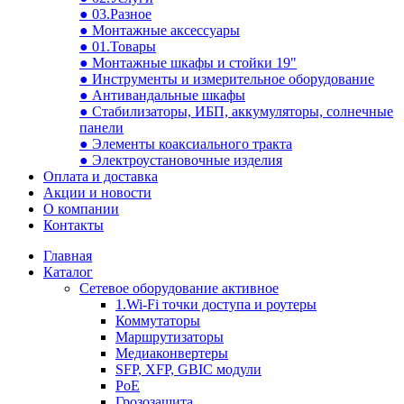
● 03.Разное
● Монтажные аксессуары
● 01.Товары
● Монтажные шкафы и стойки 19"
● Инструменты и измерительное оборудование
● Антивандальные шкафы
● Стабилизаторы, ИБП, аккумуляторы, солнечные
панели
● Элементы коаксиального тракта
● Электроустановочные изделия
Оплата и доставка
Акции и новости
О компании
Контакты
Главная
Каталог
Сетевое оборудование активное
1.Wi-Fi точки доступа и роутеры
Коммутаторы
Маршрутизаторы
Медиаконвертеры
SFP, XFP, GBIC модули
PoE
Грозозащита