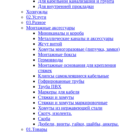
Для кабельной канализации и грунта
Для внутренней прокладки
Хознужды
02.Услуги
03.Разное
Монтажные аксессуары
Миниканалы и короба
Металлические каналы и аксессуары
Жгут витой
Хомуты многоразовые (липучка, замки)
Монтажные боксы
Гермовводы
Монтажные основания для крепления
стяжек
Клипсы самоклеящиеся кабельные
Гофрированные трубы
Труба ПВХ
Маркеры для кабеля
Стяжки и хомуты
Стяжки и хомуты маркировочные
Хомуты из нержавеющей стали
Скотч, изолента.
Скоба
Дюбели, винты, гайки, шайбы, анкеры.
01.Товары