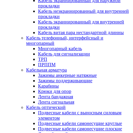
Кабель экраннированный для наружной
прокладки
Кабель неэкраннированный для внутренней
прокладки
Кабель экраннированный для внутренней
прокладки
Кабель витая пара нестандартной длинны
Кабель телефонный, интерфейсный и
многопарный
Многопарный кабель
Кабель для сигнализации
ТРП
ПРППМ
Кабельная арматура
Зажимы анкерные натяжные
Зажимы поддерживающие
Карабины
Крюки для опор
Лента бандажная
Лента сигнальная
Кабель оптический
Подвесные кабели с выносным силовым
элементом
Подвесные кабели самонесущие круглые
Подвесные кабели самонесущие плоские