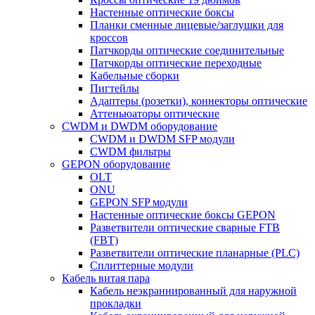
Настенные оптические боксы
Планки сменные лицевые/заглушки для
кроссов
Патчкорды оптические соединительные
Патчкорды оптические переходные
Кабельные сборки
Пигтейлы
Адаптеры (розетки), коннекторы оптические
Аттеньюаторы оптические
CWDM и DWDM оборудование
CWDM и DWDM SFP модули
CWDM фильтры
GEPON оборудование
OLT
ONU
GEPON SFP модули
Настенные оптические боксы GEPON
Разветвители оптические сварные FTB
(FBT)
Разветвители оптические планарные (PLC)
Сплиттерные модули
Кабель витая пара
Кабель неэкраннированный для наружной
прокладки