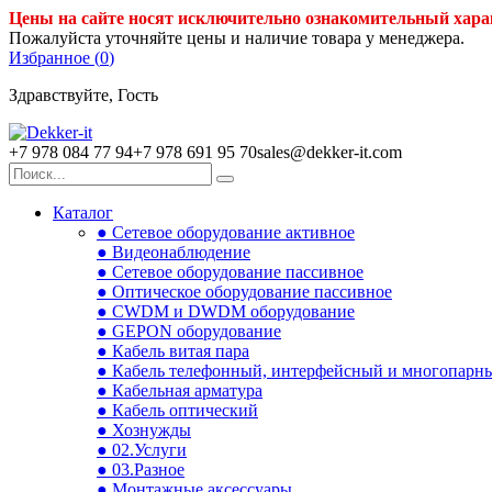
Цены на сайте носят исключительно ознакомительный хара
Пожалуйста уточняйте цены и наличие товара у менеджера.
Избранное (
0
)
Здравствуйте, Гость
+7 978 084 77 94
+7 978 691 95 70
sales@dekker-it.com
Каталог
● Сетевое оборудование активное
● Видеонаблюдение
● Сетевое оборудование пассивное
● Оптическое оборудование пассивное
● CWDM и DWDM оборудование
● GEPON оборудование
● Кабель витая пара
● Кабель телефонный, интерфейсный и многопарн
● Кабельная арматура
● Кабель оптический
● Хознужды
● 02.Услуги
● 03.Разное
● Монтажные аксессуары