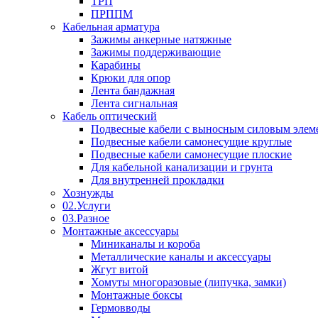
ТРП
ПРППМ
Кабельная арматура
Зажимы анкерные натяжные
Зажимы поддерживающие
Карабины
Крюки для опор
Лента бандажная
Лента сигнальная
Кабель оптический
Подвесные кабели с выносным силовым элем
Подвесные кабели самонесущие круглые
Подвесные кабели самонесущие плоские
Для кабельной канализации и грунта
Для внутренней прокладки
Хознужды
02.Услуги
03.Разное
Монтажные аксессуары
Миниканалы и короба
Металлические каналы и аксессуары
Жгут витой
Хомуты многоразовые (липучка, замки)
Монтажные боксы
Гермовводы