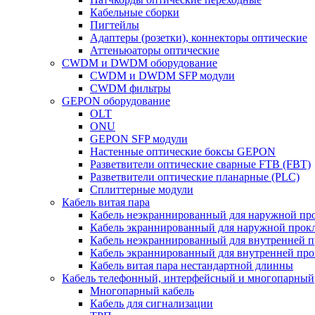
Кабельные сборки
Пигтейлы
Адаптеры (розетки), коннекторы оптические
Аттеньюаторы оптические
CWDM и DWDM оборудование
CWDM и DWDM SFP модули
CWDM фильтры
GEPON оборудование
OLT
ONU
GEPON SFP модули
Настенные оптические боксы GEPON
Разветвители оптические сварные FTB (FBT)
Разветвители оптические планарные (PLC)
Сплиттерные модули
Кабель витая пара
Кабель неэкраннированный для наружной пр
Кабель экраннированный для наружной прок
Кабель неэкраннированный для внутренней 
Кабель экраннированный для внутренней пр
Кабель витая пара нестандартной длинны
Кабель телефонный, интерфейсный и многопарный
Многопарный кабель
Кабель для сигнализации