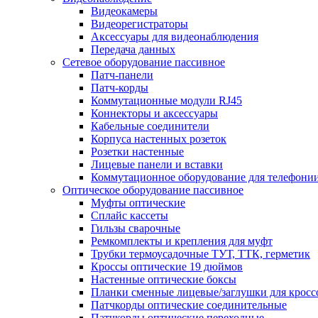
Видеокамеры
Видеорегистраторы
Аксессуары для видеонаблюдения
Передача данных
Сетевое оборудование пассивное
Патч-панели
Патч-корды
Коммутационные модули RJ45
Коннекторы и аксессуары
Кабельные соединители
Корпуса настенных розеток
Розетки настенные
Лицевые панели и вставки
Коммутационное оборудование для телефони
Оптическое оборудование пассивное
Муфты оптические
Сплайс кассеты
Гильзы сварочные
Ремкомплекты и крепления для муфт
Трубки термоусадочные ТУТ, ТТК, герметик
Кроссы оптические 19 дюймов
Настенные оптические боксы
Планки сменные лицевые/заглушки для кросс
Патчкорды оптические соединительные
Патчкорды оптические переходные