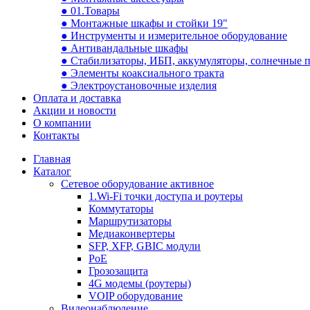
● 01.Товары
● Монтажные шкафы и стойки 19"
● Инструменты и измерительное оборудование
● Антивандальные шкафы
● Стабилизаторы, ИБП, аккумуляторы, солнечные 
● Элементы коаксиального тракта
● Электроустановочные изделия
Оплата и доставка
Акции и новости
О компании
Контакты
Главная
Каталог
Сетевое оборудование активное
1.Wi-Fi точки доступа и роутеры
Коммутаторы
Маршрутизаторы
Медиаконвертеры
SFP, XFP, GBIC модули
PoE
Грозозащита
4G модемы (роутеры)
VOIP оборудование
Видеонаблюдение