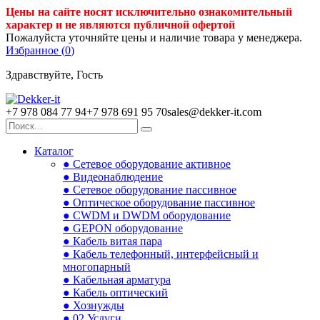
Цены на сайте носят исключительно ознакомительный
характер и не являются публичной офертой
Пожалуйста уточняйте цены и наличие товара у менеджера.
Избранное (
0
)
Здравствуйте, Гость
+7 978 084 77 94
+7 978 691 95 70
sales@dekker-it.com
Каталог
● Сетевое оборудование активное
● Видеонаблюдение
● Сетевое оборудование пассивное
● Оптическое оборудование пассивное
● CWDM и DWDM оборудование
● GEPON оборудование
● Кабель витая пара
● Кабель телефонный, интерфейсный и
многопарный
● Кабельная арматура
● Кабель оптический
● Хознужды
● 02.Услуги