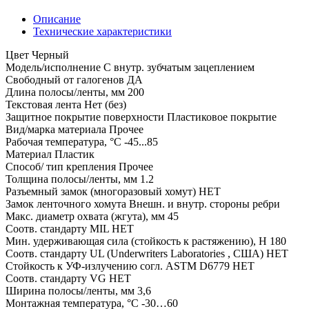
Описание
Технические характеристики
Цвет Черный
Модель/исполнение С внутр. зубчатым зацеплением
Свободный от галогенов ДА
Длина полосы/ленты, мм 200
Текстовая лента Нет (без)
Защитное покрытие поверхности Пластиковое покрытие
Вид/марка материала Прочее
Рабочая температура, °C -45...85
Материал Пластик
Способ/ тип крепления Прочее
Толщина полосы/ленты, мм 1.2
Разъемный замок (многоразовый хомут) НЕТ
Замок ленточного хомута Внешн. и внутр. стороны ребри
Макс. диаметр охвата (жгута), мм 45
Соотв. стандарту MIL НЕТ
Мин. удерживающая сила (стойкость к растяжению), Н 180
Соотв. стандарту UL (Underwriters Laboratories , США) НЕТ
Стойкость к УФ-излучению согл. ASTM D6779 НЕТ
Соотв. стандарту VG НЕТ
Ширина полосы/ленты, мм 3,6
Монтажная температура, °C -30…60