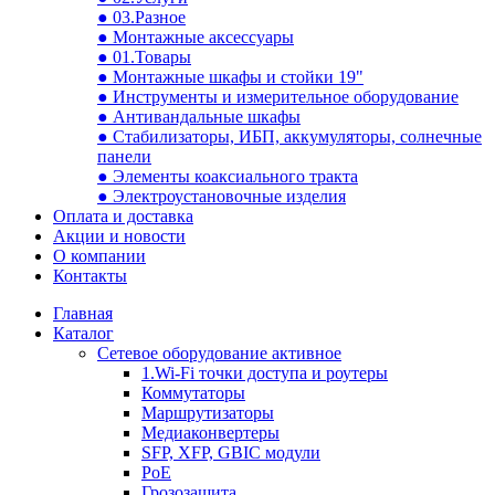
● 03.Разное
● Монтажные аксессуары
● 01.Товары
● Монтажные шкафы и стойки 19"
● Инструменты и измерительное оборудование
● Антивандальные шкафы
● Стабилизаторы, ИБП, аккумуляторы, солнечные
панели
● Элементы коаксиального тракта
● Электроустановочные изделия
Оплата и доставка
Акции и новости
О компании
Контакты
Главная
Каталог
Сетевое оборудование активное
1.Wi-Fi точки доступа и роутеры
Коммутаторы
Маршрутизаторы
Медиаконвертеры
SFP, XFP, GBIC модули
PoE
Грозозащита