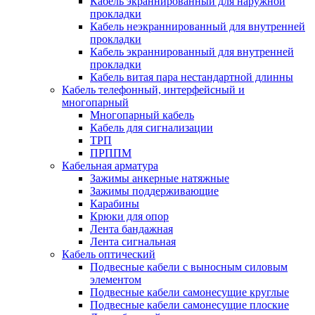
Кабель экраннированный для наружной
прокладки
Кабель неэкраннированный для внутренней
прокладки
Кабель экраннированный для внутренней
прокладки
Кабель витая пара нестандартной длинны
Кабель телефонный, интерфейсный и
многопарный
Многопарный кабель
Кабель для сигнализации
ТРП
ПРППМ
Кабельная арматура
Зажимы анкерные натяжные
Зажимы поддерживающие
Карабины
Крюки для опор
Лента бандажная
Лента сигнальная
Кабель оптический
Подвесные кабели с выносным силовым
элементом
Подвесные кабели самонесущие круглые
Подвесные кабели самонесущие плоские