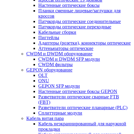
Настенные оптические боксы
Планки сменные лицевые/заглушки для
кроссов
Патчкорды оптические соединительные
Патчкорды оптические переходные
Кабельные сборки
Пигтейлы
Адаптеры (розетки), коннекторы оптические
Аттеньюаторы оптические
CWDM и DWDM оборудование
CWDM и DWDM SFP модули
CWDM фильтры
GEPON оборудование
OLT
ONU
GEPON SFP модули
Настенные оптические боксы GEPON
Разветвители оптические сварные FTB
(FBT)
Разветвители оптические планарные (PLC)
Сплиттерные модули
Кабель витая пара
Кабель неэкраннированный для наружной
прокладки