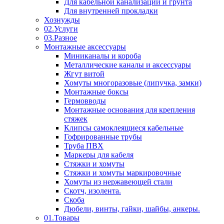
Для кабельной канализации и грунта
Для внутренней прокладки
Хознужды
02.Услуги
03.Разное
Монтажные аксессуары
Миниканалы и короба
Металлические каналы и аксессуары
Жгут витой
Хомуты многоразовые (липучка, замки)
Монтажные боксы
Гермовводы
Монтажные основания для крепления
стяжек
Клипсы самоклеящиеся кабельные
Гофрированные трубы
Труба ПВХ
Маркеры для кабеля
Стяжки и хомуты
Стяжки и хомуты маркировочные
Хомуты из нержавеющей стали
Скотч, изолента.
Скоба
Дюбели, винты, гайки, шайбы, анкеры.
01.Товары