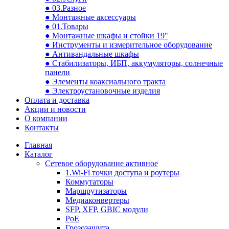
● 03.Разное
● Монтажные аксессуары
● 01.Товары
● Монтажные шкафы и стойки 19"
● Инструменты и измерительное оборудование
● Антивандальные шкафы
● Стабилизаторы, ИБП, аккумуляторы, солнечные
панели
● Элементы коаксиального тракта
● Электроустановочные изделия
Оплата и доставка
Акции и новости
О компании
Контакты
Главная
Каталог
Сетевое оборудование активное
1.Wi-Fi точки доступа и роутеры
Коммутаторы
Маршрутизаторы
Медиаконвертеры
SFP, XFP, GBIC модули
PoE
Грозозащита