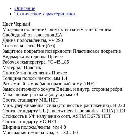
Описание
Технические характеристики
Цвет Черный
Модель/исполнение С внутр. зубчатым зацеплением
Свободный от галогенов ДА
Длина полосы/ленты, мм 290
Текстовая лента Нет (без)
Защитное покрытие поверхности Пластиковое покрытие
Вид/марка материала Прочее
Рабочая температура, °C -45...85
Материал Пластик
Способ/ тип крепления Прочее
Толщина полосы/ленты, мм 1.4
Разъемный замок (многоразовый хомут) НЕТ
Замок ленточного хомута Внешн. и внутр. стороны ребри
Макс. диаметр охвата (жгута), мм 79
Соотв. стандарту MIL НЕТ
Мин. удерживающая сила (стойкость к растяжению), Н 220
Соотв. стандарту UL (Underwriters Laboratories , США) НЕТ
Стойкость к УФ-излучению согл. ASTM D6779 НЕТ
Соотв. стандарту VG НЕТ
Ширина полосы/ленты, мм 4,8
Монтажная температура, °C -30…60