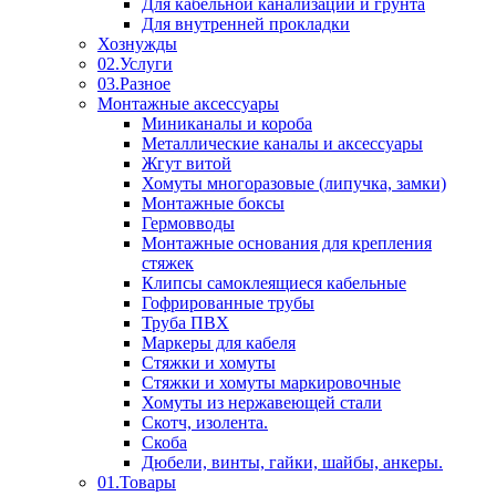
Для кабельной канализации и грунта
Для внутренней прокладки
Хознужды
02.Услуги
03.Разное
Монтажные аксессуары
Миниканалы и короба
Металлические каналы и аксессуары
Жгут витой
Хомуты многоразовые (липучка, замки)
Монтажные боксы
Гермовводы
Монтажные основания для крепления
стяжек
Клипсы самоклеящиеся кабельные
Гофрированные трубы
Труба ПВХ
Маркеры для кабеля
Стяжки и хомуты
Стяжки и хомуты маркировочные
Хомуты из нержавеющей стали
Скотч, изолента.
Скоба
Дюбели, винты, гайки, шайбы, анкеры.
01.Товары