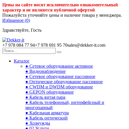
Цены на сайте носят исключительно ознакомительный
характер и не являются публичной офертой
Пожалуйста уточняйте цены и наличие товара у менеджера.
Избранное (
0
)
Здравствуйте, Гость
+7 978 084 77 94
+7 978 691 95 70
sales@dekker-it.com
Каталог
● Сетевое оборудование активное
● Видеонаблюдение
● Сетевое оборудование пассивное
● Оптическое оборудование пассивное
● CWDM и DWDM оборудование
● GEPON оборудование
● Кабель витая пара
● Кабель телефонный, интерфейсный и
многопарный
● Кабельная арматура
● Кабель оптический
● Хознужды
● 02.Услуги