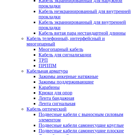
Кабель экраннированный для наружной
прокладки
Кабель неэкраннированный для внутренней
прокладки
Кабель экраннированный для внутренней
прокладки
Кабель витая пара нестандартной длинны
Кабель телефонный, интерфейсный и
многопарный
Многопарный кабель
Кабель для сигнализации
ТРП
ПРППМ
Кабельная арматура
Зажимы анкерные натяжные
Зажимы поддерживающие
Карабины
Крюки для опор
Лента бандажная
Лента сигнальная
Кабель оптический
Подвесные кабели с выносным силовым
элементом
Подвесные кабели самонесущие круглые
Подвесные кабели самонесущие плоские