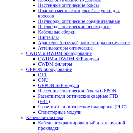
Настенные оптические боксы
Планки сменные лицевые/заглушки для
кроссов
Патчкорды оптические соединительные
Патчкорды оптические переходные
Кабельные сборки
Пигтейлы
Адаптеры (розетки), коннекторы оптические
Аттеньюаторы оптические
CWDM и DWDM оборудование
CWDM и DWDM SFP модули
CWDM фильтры
GEPON оборудование
OLT
ONU
GEPON SFP модули
Настенные оптические боксы GEPON
Разветвители оптические сварные FTB
(FBT)
Разветвители оптические планарные (PLC)
Сплиттерные модули
Кабель витая пара
Кабель неэкраннированный для наружной
прокладки