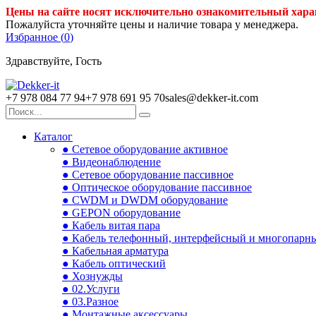
Цены на сайте носят исключительно ознакомительный хара
Пожалуйста уточняйте цены и наличие товара у менеджера.
Избранное (
0
)
Здравствуйте, Гость
+7 978 084 77 94
+7 978 691 95 70
sales@dekker-it.com
Каталог
● Сетевое оборудование активное
● Видеонаблюдение
● Сетевое оборудование пассивное
● Оптическое оборудование пассивное
● CWDM и DWDM оборудование
● GEPON оборудование
● Кабель витая пара
● Кабель телефонный, интерфейсный и многопарн
● Кабельная арматура
● Кабель оптический
● Хознужды
● 02.Услуги
● 03.Разное
● Монтажные аксессуары