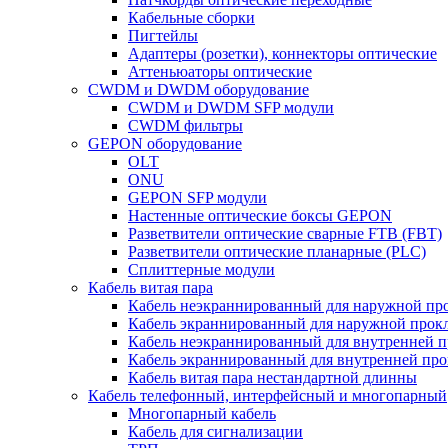
Кабельные сборки
Пигтейлы
Адаптеры (розетки), коннекторы оптические
Аттеньюаторы оптические
CWDM и DWDM оборудование
CWDM и DWDM SFP модули
CWDM фильтры
GEPON оборудование
OLT
ONU
GEPON SFP модули
Настенные оптические боксы GEPON
Разветвители оптические сварные FTB (FBT)
Разветвители оптические планарные (PLC)
Сплиттерные модули
Кабель витая пара
Кабель неэкраннированный для наружной пр
Кабель экраннированный для наружной прок
Кабель неэкраннированный для внутренней 
Кабель экраннированный для внутренней пр
Кабель витая пара нестандартной длинны
Кабель телефонный, интерфейсный и многопарный
Многопарный кабель
Кабель для сигнализации