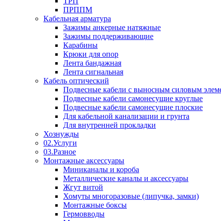
ТРП
ПРППМ
Кабельная арматура
Зажимы анкерные натяжные
Зажимы поддерживающие
Карабины
Крюки для опор
Лента бандажная
Лента сигнальная
Кабель оптический
Подвесные кабели с выносным силовым элем
Подвесные кабели самонесущие круглые
Подвесные кабели самонесущие плоские
Для кабельной канализации и грунта
Для внутренней прокладки
Хознужды
02.Услуги
03.Разное
Монтажные аксессуары
Миниканалы и короба
Металлические каналы и аксессуары
Жгут витой
Хомуты многоразовые (липучка, замки)
Монтажные боксы
Гермовводы