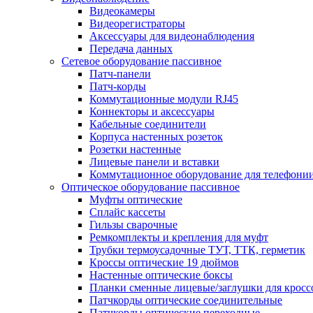
Видеокамеры
Видеорегистраторы
Аксессуары для видеонаблюдения
Передача данных
Сетевое оборудование пассивное
Патч-панели
Патч-корды
Коммутационные модули RJ45
Коннекторы и аксессуары
Кабельные соединители
Корпуса настенных розеток
Розетки настенные
Лицевые панели и вставки
Коммутационное оборудование для телефони
Оптическое оборудование пассивное
Муфты оптические
Сплайс кассеты
Гильзы сварочные
Ремкомплекты и крепления для муфт
Трубки термоусадочные ТУТ, ТТК, герметик
Кроссы оптические 19 дюймов
Настенные оптические боксы
Планки сменные лицевые/заглушки для кросс
Патчкорды оптические соединительные
Патчкорды оптические переходные