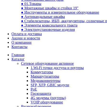
● 01.Товары
● Монтажные шкафы и стойки 19"
● Инструменты и измерительное оборудование
● Антивандальные шкафы
● Стабилизаторы, ИБП, аккумуляторы, солнечные 
● Элементы коаксиального тракта
● Электроустановочные изделия
Оплата и доставка
Акции и новости
О компании
Контакты
Главная
Каталог
Сетевое оборудование активное
1.Wi-Fi точки доступа и роутеры
Коммутаторы
Маршрутизаторы
Медиаконвертеры
SFP, XFP, GBIC модули
PoE
Грозозащита
4G модемы (роутеры)
VOIP оборудование
Видеонаблюдение