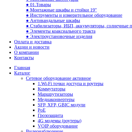
● 01.Товары
● Монтажные шкафы и стойки 19"
● Инструменты и измерительное оборудование
● Антивандальные шкафы
● Стабилизаторы, ИБП, аккумуляторы, солнечные 
● Элементы коаксиального тракта
● Электроустановочные изделия
Оплата и доставка
Акции и новости
О компании
Контакты
Главная
Каталог
Сетевое оборудование активное
1.Wi-Fi точки доступа и роутеры
Коммутаторы
Маршрутизаторы
Медиаконвертеры
SFP, XFP, GBIC модули
PoE
Грозозащита
4G модемы (роутеры)
VOIP оборудование
Видеонаблюдение