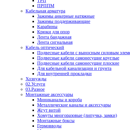
ТРП
ПРППМ
Кабельная арматура
Зажимы анкерные натяжные
Зажимы поддерживающие
Карабины
Крюки для опор
Лента бандажная
Лента сигнальная
Кабель оптический
Подвесные кабели с выносным силовым элем
Подвесные кабели самонесущие круглые
Подвесные кабели самонесущие плоские
Для кабельной канализации и грунта
Для внутренней прокладки
Хознужды
02.Услуги
03.Разное
Монтажные аксессуары
Миниканалы и короба
Металлические каналы и аксессуары
Жгут витой
Хомуты многоразовые (липучка, замки)
Монтажные боксы
Гермовводы