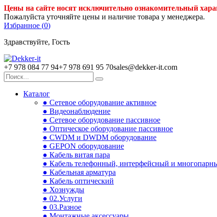
Цены на сайте носят исключительно ознакомительный хара
Пожалуйста уточняйте цены и наличие товара у менеджера.
Избранное (
0
)
Здравствуйте, Гость
+7 978 084 77 94
+7 978 691 95 70
sales@dekker-it.com
Каталог
● Сетевое оборудование активное
● Видеонаблюдение
● Сетевое оборудование пассивное
● Оптическое оборудование пассивное
● CWDM и DWDM оборудование
● GEPON оборудование
● Кабель витая пара
● Кабель телефонный, интерфейсный и многопарн
● Кабельная арматура
● Кабель оптический
● Хознужды
● 02.Услуги
● 03.Разное
● Монтажные аксессуары