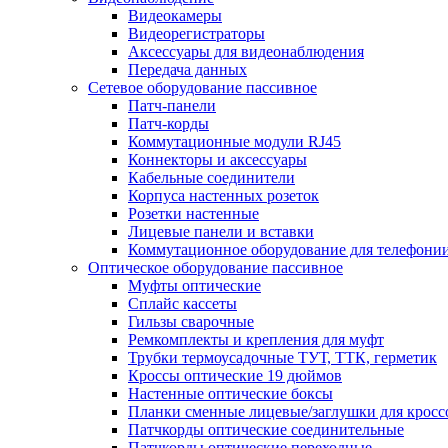
Видеокамеры
Видеорегистраторы
Аксессуары для видеонаблюдения
Передача данных
Сетевое оборудование пассивное
Патч-панели
Патч-корды
Коммутационные модули RJ45
Коннекторы и аксессуары
Кабельные соединители
Корпуса настенных розеток
Розетки настенные
Лицевые панели и вставки
Коммутационное оборудование для телефони
Оптическое оборудование пассивное
Муфты оптические
Сплайс кассеты
Гильзы сварочные
Ремкомплекты и крепления для муфт
Трубки термоусадочные ТУТ, ТТК, герметик
Кроссы оптические 19 дюймов
Настенные оптические боксы
Планки сменные лицевые/заглушки для кросс
Патчкорды оптические соединительные
Патчкорды оптические переходные