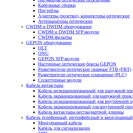
Кабельные сборки
Пигтейлы
Адаптеры (розетки), коннекторы оптические
Аттеньюаторы оптические
CWDM и DWDM оборудование
CWDM и DWDM SFP модули
CWDM фильтры
GEPON оборудование
OLT
ONU
GEPON SFP модули
Настенные оптические боксы GEPON
Разветвители оптические сварные FTB (FBT)
Разветвители оптические планарные (PLC)
Сплиттерные модули
Кабель витая пара
Кабель неэкраннированный для наружной пр
Кабель экраннированный для наружной прок
Кабель неэкраннированный для внутренней 
Кабель экраннированный для внутренней пр
Кабель витая пара нестандартной длинны
Кабель телефонный, интерфейсный и многопарный
Многопарный кабель
Кабель для сигнализации