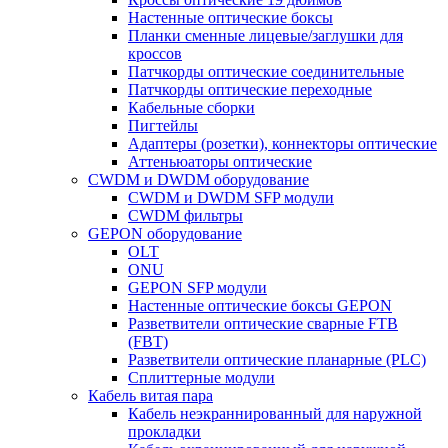
Настенные оптические боксы
Планки сменные лицевые/заглушки для
кроссов
Патчкорды оптические соединительные
Патчкорды оптические переходные
Кабельные сборки
Пигтейлы
Адаптеры (розетки), коннекторы оптические
Аттеньюаторы оптические
CWDM и DWDM оборудование
CWDM и DWDM SFP модули
CWDM фильтры
GEPON оборудование
OLT
ONU
GEPON SFP модули
Настенные оптические боксы GEPON
Разветвители оптические сварные FTB
(FBT)
Разветвители оптические планарные (PLC)
Сплиттерные модули
Кабель витая пара
Кабель неэкраннированный для наружной
прокладки