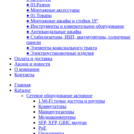
● 03.Разное
● Монтажные аксессуары
● 01.Товары
● Монтажные шкафы и стойки 19"
● Инструменты и измерительное оборудование
● Антивандальные шкафы
● Стабилизаторы, ИБП, аккумуляторы, солнечные
панели
● Элементы коаксиального тракта
● Электроустановочные изделия
Оплата и доставка
Акции и новости
О компании
Контакты
Главная
Каталог
Сетевое оборудование активное
1.Wi-Fi точки доступа и роутеры
Коммутаторы
Маршрутизаторы
Медиаконвертеры
SFP, XFP, GBIC модули
PoE
Грозозащита