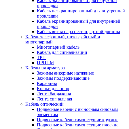
Кабель экраннированный для наружной
прокладки
Кабель неэкраннированный для внутренней
прокладки
Кабель экраннированный для внутренней
прокладки
Кабель витая пара нестандартной длинны
Кабель телефонный, интерфейсный и
многопарный
Многопарный кабель
Кабель для сигнализации
ТРП
ПРППМ
Кабельная арматура
Зажимы анкерные натяжные
Зажимы поддерживающие
Карабины
Крюки для опор
Лента бандажная
Лента сигнальная
Кабель оптический
Подвесные кабели с выносным силовым
элементом
Подвесные кабели самонесущие круглые
Подвесные кабели самонесущие плоские