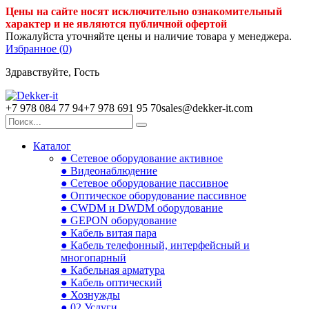
Цены на сайте носят исключительно ознакомительный
характер и не являются публичной офертой
Пожалуйста уточняйте цены и наличие товара у менеджера.
Избранное (
0
)
Здравствуйте, Гость
+7 978 084 77 94
+7 978 691 95 70
sales@dekker-it.com
Каталог
● Сетевое оборудование активное
● Видеонаблюдение
● Сетевое оборудование пассивное
● Оптическое оборудование пассивное
● CWDM и DWDM оборудование
● GEPON оборудование
● Кабель витая пара
● Кабель телефонный, интерфейсный и
многопарный
● Кабельная арматура
● Кабель оптический
● Хознужды
● 02.Услуги