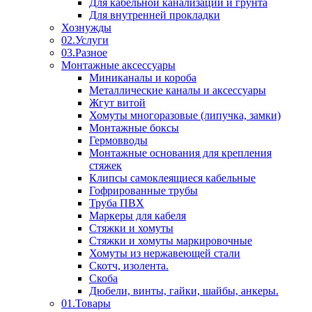
Для кабельной канализации и грунта
Для внутренней прокладки
Хознужды
02.Услуги
03.Разное
Монтажные аксессуары
Миниканалы и короба
Металлические каналы и аксессуары
Жгут витой
Хомуты многоразовые (липучка, замки)
Монтажные боксы
Гермовводы
Монтажные основания для крепления
стяжек
Клипсы самоклеящиеся кабельные
Гофрированные трубы
Труба ПВХ
Маркеры для кабеля
Стяжки и хомуты
Стяжки и хомуты маркировочные
Хомуты из нержавеющей стали
Скотч, изолента.
Скоба
Дюбели, винты, гайки, шайбы, анкеры.
01.Товары