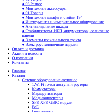
● 03.Разное
● Монтажные аксессуары
● 01.Товары
● Монтажные шкафы и стойки 19"
● Инструменты и измерительное оборудование
● Антивандальные шкафы
● Стабилизаторы, ИБП, аккумуляторы, солнечные
панели
● Элементы коаксиального тракта
● Электроустановочные изделия
Оплата и доставка
Акции и новости
О компании
Контакты
Главная
Каталог
Сетевое оборудование активное
1.Wi-Fi точки доступа и роутеры
Коммутаторы
Маршрутизаторы
Медиаконвертеры
SFP, XFP, GBIC модули
PoE
Грозозащита