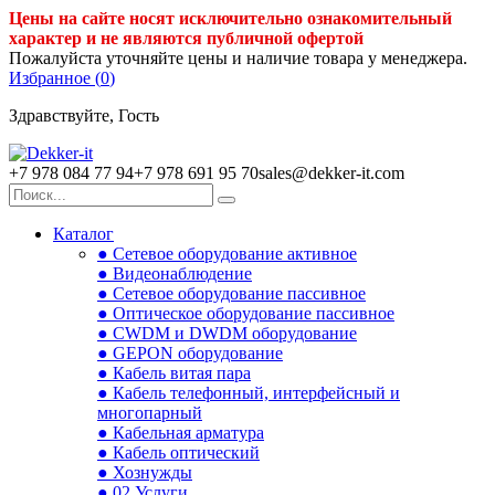
Цены на сайте носят исключительно ознакомительный
характер и не являются публичной офертой
Пожалуйста уточняйте цены и наличие товара у менеджера.
Избранное (
0
)
Здравствуйте, Гость
+7 978 084 77 94
+7 978 691 95 70
sales@dekker-it.com
Каталог
● Сетевое оборудование активное
● Видеонаблюдение
● Сетевое оборудование пассивное
● Оптическое оборудование пассивное
● CWDM и DWDM оборудование
● GEPON оборудование
● Кабель витая пара
● Кабель телефонный, интерфейсный и
многопарный
● Кабельная арматура
● Кабель оптический
● Хознужды
● 02.Услуги