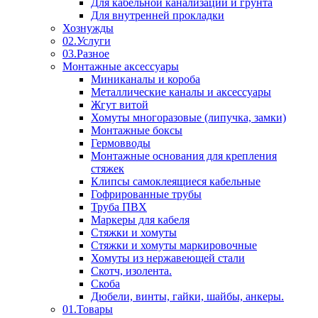
Для кабельной канализации и грунта
Для внутренней прокладки
Хознужды
02.Услуги
03.Разное
Монтажные аксессуары
Миниканалы и короба
Металлические каналы и аксессуары
Жгут витой
Хомуты многоразовые (липучка, замки)
Монтажные боксы
Гермовводы
Монтажные основания для крепления
стяжек
Клипсы самоклеящиеся кабельные
Гофрированные трубы
Труба ПВХ
Маркеры для кабеля
Стяжки и хомуты
Стяжки и хомуты маркировочные
Хомуты из нержавеющей стали
Скотч, изолента.
Скоба
Дюбели, винты, гайки, шайбы, анкеры.
01.Товары