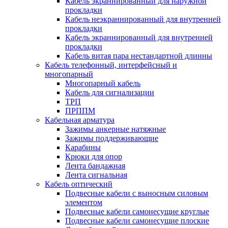
Кабель экраннированный для наружной
прокладки
Кабель неэкраннированный для внутренней
прокладки
Кабель экраннированный для внутренней
прокладки
Кабель витая пара нестандартной длинны
Кабель телефонный, интерфейсный и
многопарный
Многопарный кабель
Кабель для сигнализации
ТРП
ПРППМ
Кабельная арматура
Зажимы анкерные натяжные
Зажимы поддерживающие
Карабины
Крюки для опор
Лента бандажная
Лента сигнальная
Кабель оптический
Подвесные кабели с выносным силовым
элементом
Подвесные кабели самонесущие круглые
Подвесные кабели самонесущие плоские