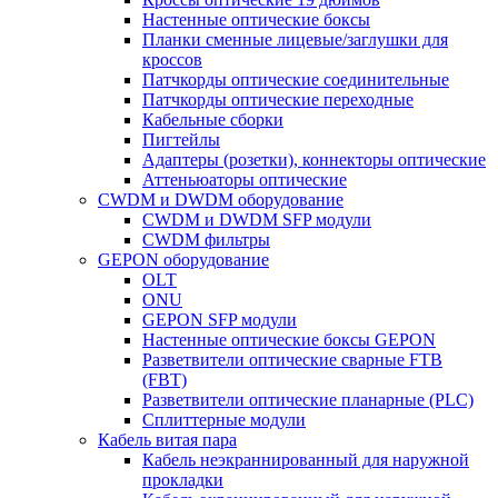
Настенные оптические боксы
Планки сменные лицевые/заглушки для
кроссов
Патчкорды оптические соединительные
Патчкорды оптические переходные
Кабельные сборки
Пигтейлы
Адаптеры (розетки), коннекторы оптические
Аттеньюаторы оптические
CWDM и DWDM оборудование
CWDM и DWDM SFP модули
CWDM фильтры
GEPON оборудование
OLT
ONU
GEPON SFP модули
Настенные оптические боксы GEPON
Разветвители оптические сварные FTB
(FBT)
Разветвители оптические планарные (PLC)
Сплиттерные модули
Кабель витая пара
Кабель неэкраннированный для наружной
прокладки