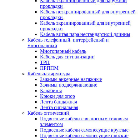
Кабель экраннированный для наружной
прокладки
Кабель неэкраннированный для внутренней
прокладки
Кабель экраннированный для внутренней
прокладки
Кабель витая пара нестандартной длинны
Кабель телефонный, интерфейсный и
многопарный
Многопарный кабель
Кабель для сигнализации
ТРП
ПРППМ
Кабельная арматура
Зажимы анкерные натяжные
Зажимы поддерживающие
Карабины
Крюки для опор
Лента бандажная
Лента сигнальная
Кабель оптический
Подвесные кабели с выносным силовым
элементом
Подвесные кабели самонесущие круглые
Подвесные кабели самонесущие плоские