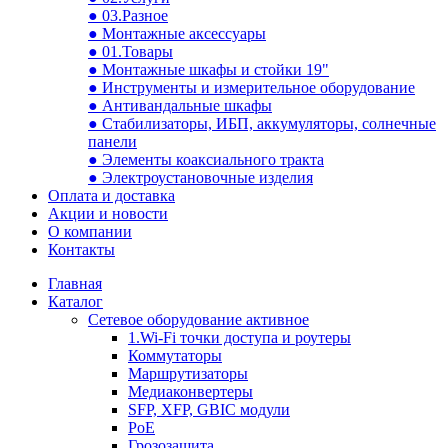
● 03.Разное
● Монтажные аксессуары
● 01.Товары
● Монтажные шкафы и стойки 19"
● Инструменты и измерительное оборудование
● Антивандальные шкафы
● Стабилизаторы, ИБП, аккумуляторы, солнечные
панели
● Элементы коаксиального тракта
● Электроустановочные изделия
Оплата и доставка
Акции и новости
О компании
Контакты
Главная
Каталог
Сетевое оборудование активное
1.Wi-Fi точки доступа и роутеры
Коммутаторы
Маршрутизаторы
Медиаконвертеры
SFP, XFP, GBIC модули
PoE
Грозозащита