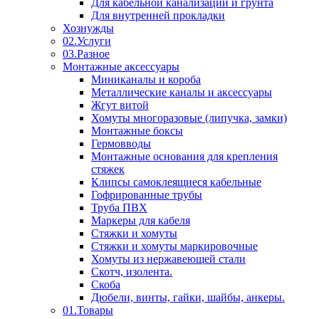
Для кабельной канализации и грунта
Для внутренней прокладки
Хознужды
02.Услуги
03.Разное
Монтажные аксессуары
Миниканалы и короба
Металлические каналы и аксессуары
Жгут витой
Хомуты многоразовые (липучка, замки)
Монтажные боксы
Гермовводы
Монтажные основания для крепления
стяжек
Клипсы самоклеящиеся кабельные
Гофрированные трубы
Труба ПВХ
Маркеры для кабеля
Стяжки и хомуты
Стяжки и хомуты маркировочные
Хомуты из нержавеющей стали
Скотч, изолента.
Скоба
Дюбели, винты, гайки, шайбы, анкеры.
01.Товары