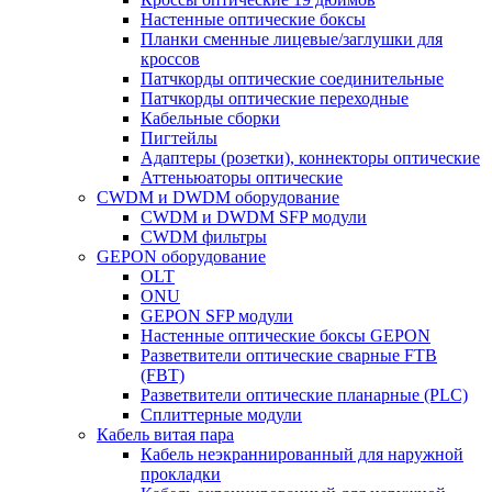
Настенные оптические боксы
Планки сменные лицевые/заглушки для
кроссов
Патчкорды оптические соединительные
Патчкорды оптические переходные
Кабельные сборки
Пигтейлы
Адаптеры (розетки), коннекторы оптические
Аттеньюаторы оптические
CWDM и DWDM оборудование
CWDM и DWDM SFP модули
CWDM фильтры
GEPON оборудование
OLT
ONU
GEPON SFP модули
Настенные оптические боксы GEPON
Разветвители оптические сварные FTB
(FBT)
Разветвители оптические планарные (PLC)
Сплиттерные модули
Кабель витая пара
Кабель неэкраннированный для наружной
прокладки