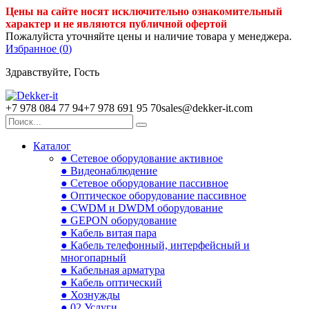
Цены на сайте носят исключительно ознакомительный
характер и не являются публичной офертой
Пожалуйста уточняйте цены и наличие товара у менеджера.
Избранное (
0
)
Здравствуйте, Гость
+7 978 084 77 94
+7 978 691 95 70
sales@dekker-it.com
Каталог
● Сетевое оборудование активное
● Видеонаблюдение
● Сетевое оборудование пассивное
● Оптическое оборудование пассивное
● CWDM и DWDM оборудование
● GEPON оборудование
● Кабель витая пара
● Кабель телефонный, интерфейсный и
многопарный
● Кабельная арматура
● Кабель оптический
● Хознужды
● 02.Услуги