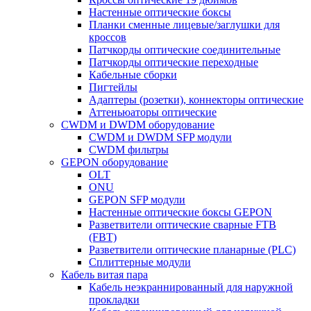
Настенные оптические боксы
Планки сменные лицевые/заглушки для
кроссов
Патчкорды оптические соединительные
Патчкорды оптические переходные
Кабельные сборки
Пигтейлы
Адаптеры (розетки), коннекторы оптические
Аттеньюаторы оптические
CWDM и DWDM оборудование
CWDM и DWDM SFP модули
CWDM фильтры
GEPON оборудование
OLT
ONU
GEPON SFP модули
Настенные оптические боксы GEPON
Разветвители оптические сварные FTB
(FBT)
Разветвители оптические планарные (PLC)
Сплиттерные модули
Кабель витая пара
Кабель неэкраннированный для наружной
прокладки