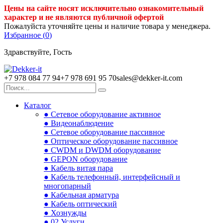
Цены на сайте носят исключительно ознакомительный
характер и не являются публичной офертой
Пожалуйста уточняйте цены и наличие товара у менеджера.
Избранное (
0
)
Здравствуйте, Гость
+7 978 084 77 94
+7 978 691 95 70
sales@dekker-it.com
Каталог
● Сетевое оборудование активное
● Видеонаблюдение
● Сетевое оборудование пассивное
● Оптическое оборудование пассивное
● CWDM и DWDM оборудование
● GEPON оборудование
● Кабель витая пара
● Кабель телефонный, интерфейсный и
многопарный
● Кабельная арматура
● Кабель оптический
● Хознужды
● 02.Услуги