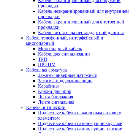
Кабель экраннированный для наружной
прокладки
Кабель неэкраннированный для внутренней
прокладки
Кабель экраннированный для внутренней
прокладки
Кабель витая пара нестандартной длинны
Кабель телефонный, интерфейсный и
многопарный
Многопарный кабель
Кабель для сигнализации
ТРП
ПРППМ
Кабельная арматура
Зажимы анкерные натяжные
Зажимы поддерживающие
Карабины
Крюки для опор
Лента бандажная
Лента сигнальная
Кабель оптический
Подвесные кабели с выносным силовым
элементом
Подвесные кабели самонесущие круглые
Подвесные кабели самонесущие плоские