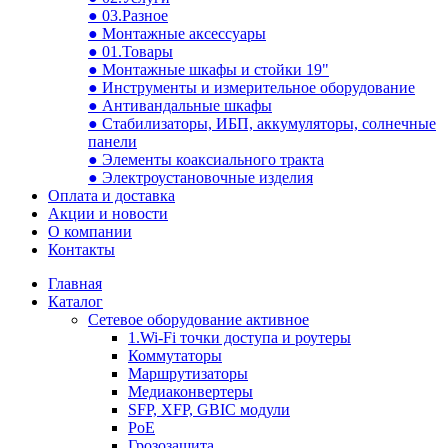
● 03.Разное
● Монтажные аксессуары
● 01.Товары
● Монтажные шкафы и стойки 19"
● Инструменты и измерительное оборудование
● Антивандальные шкафы
● Стабилизаторы, ИБП, аккумуляторы, солнечные
панели
● Элементы коаксиального тракта
● Электроустановочные изделия
Оплата и доставка
Акции и новости
О компании
Контакты
Главная
Каталог
Сетевое оборудование активное
1.Wi-Fi точки доступа и роутеры
Коммутаторы
Маршрутизаторы
Медиаконвертеры
SFP, XFP, GBIC модули
PoE
Грозозащита