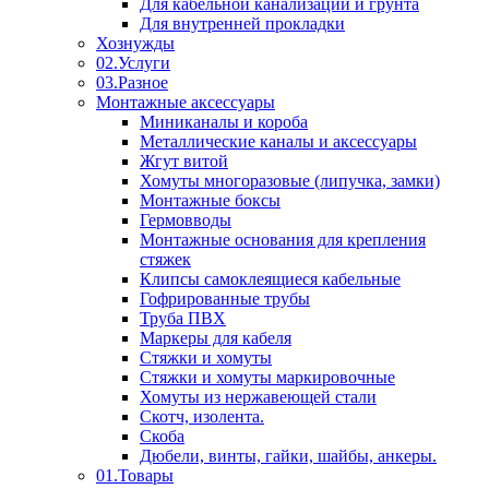
Для кабельной канализации и грунта
Для внутренней прокладки
Хознужды
02.Услуги
03.Разное
Монтажные аксессуары
Миниканалы и короба
Металлические каналы и аксессуары
Жгут витой
Хомуты многоразовые (липучка, замки)
Монтажные боксы
Гермовводы
Монтажные основания для крепления
стяжек
Клипсы самоклеящиеся кабельные
Гофрированные трубы
Труба ПВХ
Маркеры для кабеля
Стяжки и хомуты
Стяжки и хомуты маркировочные
Хомуты из нержавеющей стали
Скотч, изолента.
Скоба
Дюбели, винты, гайки, шайбы, анкеры.
01.Товары