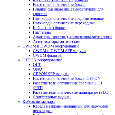
Настенные оптические боксы
Планки сменные лицевые/заглушки для
кроссов
Патчкорды оптические соединительные
Патчкорды оптические переходные
Кабельные сборки
Пигтейлы
Адаптеры (розетки), коннекторы оптические
Аттеньюаторы оптические
CWDM и DWDM оборудование
CWDM и DWDM SFP модули
CWDM фильтры
GEPON оборудование
OLT
ONU
GEPON SFP модули
Настенные оптические боксы GEPON
Разветвители оптические сварные FTB
(FBT)
Разветвители оптические планарные (PLC)
Сплиттерные модули
Кабель витая пара
Кабель неэкраннированный для наружной
прокладки