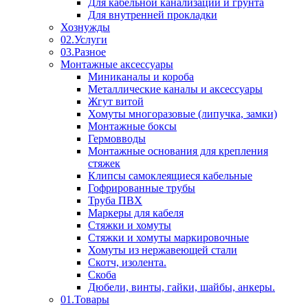
Для кабельной канализации и грунта
Для внутренней прокладки
Хознужды
02.Услуги
03.Разное
Монтажные аксессуары
Миниканалы и короба
Металлические каналы и аксессуары
Жгут витой
Хомуты многоразовые (липучка, замки)
Монтажные боксы
Гермовводы
Монтажные основания для крепления
стяжек
Клипсы самоклеящиеся кабельные
Гофрированные трубы
Труба ПВХ
Маркеры для кабеля
Стяжки и хомуты
Стяжки и хомуты маркировочные
Хомуты из нержавеющей стали
Скотч, изолента.
Скоба
Дюбели, винты, гайки, шайбы, анкеры.
01.Товары