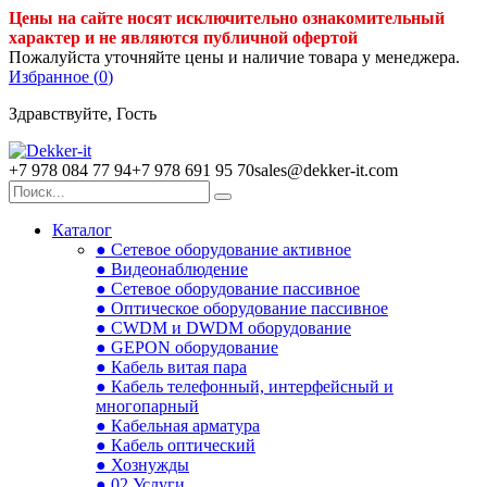
Цены на сайте носят исключительно ознакомительный
характер и не являются публичной офертой
Пожалуйста уточняйте цены и наличие товара у менеджера.
Избранное (
0
)
Здравствуйте, Гость
+7 978 084 77 94
+7 978 691 95 70
sales@dekker-it.com
Каталог
● Сетевое оборудование активное
● Видеонаблюдение
● Сетевое оборудование пассивное
● Оптическое оборудование пассивное
● CWDM и DWDM оборудование
● GEPON оборудование
● Кабель витая пара
● Кабель телефонный, интерфейсный и
многопарный
● Кабельная арматура
● Кабель оптический
● Хознужды
● 02.Услуги