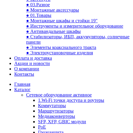
● 03.Разное
● Монтажные аксессуары
● 01.Товары
● Монтажные шкафы и стойки 19"
● Инструменты и измерительное оборудование
● Антивандальные шкафы
● Стабилизаторы, ИБП, аккумуляторы, солнечные
панели
● Элементы коаксиального тракта
● Электроустановочные изделия
Оплата и доставка
Акции и новости
О компании
Контакты
Главная
Каталог
Сетевое оборудование активное
1.Wi-Fi точки доступа и роутеры
Коммутаторы
Маршрутизаторы
Медиаконвертеры
SFP, XFP, GBIC модули
PoE
Грозозащита