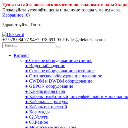
Цены на сайте носят исключительно ознакомительный хара
Пожалуйста уточняйте цены и наличие товара у менеджера.
Избранное (
0
)
Здравствуйте, Гость
+7 978 084 77 94
+7 978 691 95 70
sales@dekker-it.com
Каталог
● Сетевое оборудование активное
● Видеонаблюдение
● Сетевое оборудование пассивное
● Оптическое оборудование пассивное
● CWDM и DWDM оборудование
● GEPON оборудование
● Кабель витая пара
● Кабель телефонный, интерфейсный и многопарн
● Кабельная арматура
● Кабель оптический
● Хознужды
● 02.Услуги
● 03.Разное
● Монтажные аксессуары