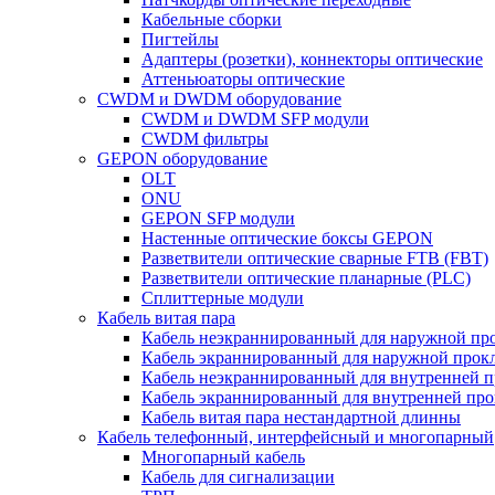
Кабельные сборки
Пигтейлы
Адаптеры (розетки), коннекторы оптические
Аттеньюаторы оптические
CWDM и DWDM оборудование
CWDM и DWDM SFP модули
CWDM фильтры
GEPON оборудование
OLT
ONU
GEPON SFP модули
Настенные оптические боксы GEPON
Разветвители оптические сварные FTB (FBT)
Разветвители оптические планарные (PLC)
Сплиттерные модули
Кабель витая пара
Кабель неэкраннированный для наружной пр
Кабель экраннированный для наружной прок
Кабель неэкраннированный для внутренней 
Кабель экраннированный для внутренней пр
Кабель витая пара нестандартной длинны
Кабель телефонный, интерфейсный и многопарный
Многопарный кабель
Кабель для сигнализации