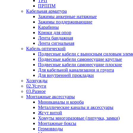
ТРП
ПРППМ
Кабельная арматура
Зажимы анкерные натяжные
Зажимы поддерживающие
Карабины
Крюки для опор
Лента бандажная
Лента сигнальная
Кабель оптический
Подвесные кабели с выносным силовым элем
Подвесные кабели самонесущие круглые
Подвесные кабели самонесущие плоские
Для кабельной канализации и грунта
Для внутренней прокладки
Хознужды
02.Услуги
03.Разное
Монтажные аксессуары
Миниканалы и короба
Металлические каналы и аксессуары
Жгут витой
Хомуты многоразовые (липучка, замки)
Монтажные боксы
Гермовводы