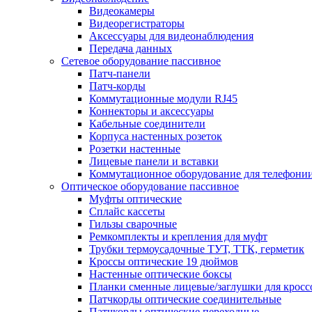
Видеокамеры
Видеорегистраторы
Аксессуары для видеонаблюдения
Передача данных
Сетевое оборудование пассивное
Патч-панели
Патч-корды
Коммутационные модули RJ45
Коннекторы и аксессуары
Кабельные соединители
Корпуса настенных розеток
Розетки настенные
Лицевые панели и вставки
Коммутационное оборудование для телефони
Оптическое оборудование пассивное
Муфты оптические
Сплайс кассеты
Гильзы сварочные
Ремкомплекты и крепления для муфт
Трубки термоусадочные ТУТ, ТТК, герметик
Кроссы оптические 19 дюймов
Настенные оптические боксы
Планки сменные лицевые/заглушки для кросс
Патчкорды оптические соединительные
Патчкорды оптические переходные