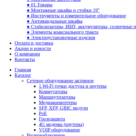
● 01.Товары
● Монтажные шкафы и стойки 19"
● Инструменты и измерительное оборудование
● Антивандальные шкафы
● Стабилизаторы, ИБП, аккумуляторы, солнечные 
● Элементы коаксиального тракта
● Электроустановочные изделия
Оплата и доставка
Акции и новости
О компании
Контакты
Главная
Каталог
Сетевое оборудование активное
1.Wi-Fi точки доступа и роутеры
Коммутаторы
Маршрутизаторы
Медиаконвертеры
SFP, XFP, GBIC модули
PoE
Грозозащита
4G модемы (роутеры)
VOIP оборудование
Видеонаблюдение