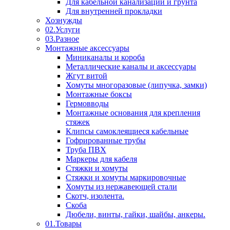
Для кабельной канализации и грунта
Для внутренней прокладки
Хознужды
02.Услуги
03.Разное
Монтажные аксессуары
Миниканалы и короба
Металлические каналы и аксессуары
Жгут витой
Хомуты многоразовые (липучка, замки)
Монтажные боксы
Гермовводы
Монтажные основания для крепления
стяжек
Клипсы самоклеящиеся кабельные
Гофрированные трубы
Труба ПВХ
Маркеры для кабеля
Стяжки и хомуты
Стяжки и хомуты маркировочные
Хомуты из нержавеющей стали
Скотч, изолента.
Скоба
Дюбели, винты, гайки, шайбы, анкеры.
01.Товары