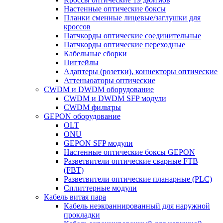
Настенные оптические боксы
Планки сменные лицевые/заглушки для
кроссов
Патчкорды оптические соединительные
Патчкорды оптические переходные
Кабельные сборки
Пигтейлы
Адаптеры (розетки), коннекторы оптические
Аттеньюаторы оптические
CWDM и DWDM оборудование
CWDM и DWDM SFP модули
CWDM фильтры
GEPON оборудование
OLT
ONU
GEPON SFP модули
Настенные оптические боксы GEPON
Разветвители оптические сварные FTB
(FBT)
Разветвители оптические планарные (PLC)
Сплиттерные модули
Кабель витая пара
Кабель неэкраннированный для наружной
прокладки