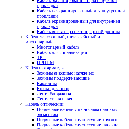
Кабель экраннированный для наружной
прокладки
Кабель неэкраннированный для внутренней
прокладки
Кабель экраннированный для внутренней
прокладки
Кабель витая пара нестандартной длинны
Кабель телефонный, интерфейсный и
многопарный
Многопарный кабель
Кабель для сигнализации
ТРП
ПРППМ
Кабельная арматура
Зажимы анкерные натяжные
Зажимы поддерживающие
Карабины
Крюки для опор
Лента бандажная
Лента сигнальная
Кабель оптический
Подвесные кабели с выносным силовым
элементом
Подвесные кабели самонесущие круглые
Подвесные кабели самонесущие плоские