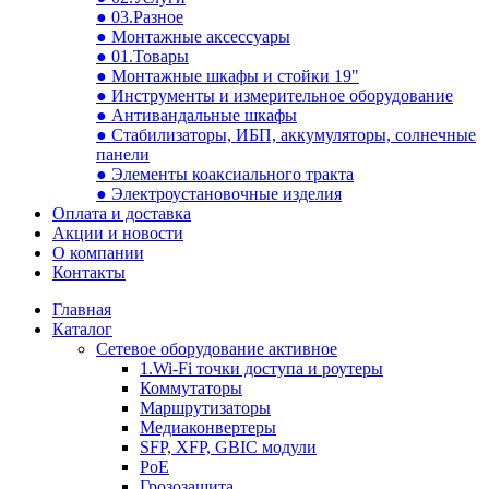
● 03.Разное
● Монтажные аксессуары
● 01.Товары
● Монтажные шкафы и стойки 19"
● Инструменты и измерительное оборудование
● Антивандальные шкафы
● Стабилизаторы, ИБП, аккумуляторы, солнечные
панели
● Элементы коаксиального тракта
● Электроустановочные изделия
Оплата и доставка
Акции и новости
О компании
Контакты
Главная
Каталог
Сетевое оборудование активное
1.Wi-Fi точки доступа и роутеры
Коммутаторы
Маршрутизаторы
Медиаконвертеры
SFP, XFP, GBIC модули
PoE
Грозозащита