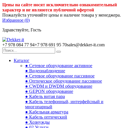
Цены на сайте носят исключительно ознакомительный
характер и не являются публичной офертой
Пожалуйста уточняйте цены и наличие товара у менеджера.
Избранное (
0
)
Здравствуйте, Гость
+7 978 084 77 94
+7 978 691 95 70
sales@dekker-it.com
Каталог
● Сетевое оборудование активное
● Видеонаблюдение
● Сетевое оборудование пассивное
● Оптическое оборудование пассивное
● CWDM и DWDM оборудование
● GEPON оборудование
● Кабель витая пара
● Кабель телефонный, интерфейсный и
многопарный
● Кабельная арматура
● Кабель оптический
● Хознужды
● 02.Услуги