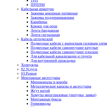
ТРП
ПРППМ
Кабельная арматура
Зажимы анкерные натяжные
Зажимы поддерживающие
Карабины
Крюки для опор
Лента бандажная
Лента сигнальная
Кабель оптический
Подвесные кабели с выносным силовым элем
Подвесные кабели самонесущие круглые
Подвесные кабели самонесущие плоские
Для кабельной канализации и грунта
Для внутренней прокладки
Хознужды
02.Услуги
03.Разное
Монтажные аксессуары
Миниканалы и короба
Металлические каналы и аксессуары
Жгут витой
Хомуты многоразовые (липучка, замки)
Монтажные боксы
Гермовводы