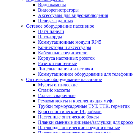
Видеокамеры
Видеорегистраторы
Аксессуары для видеонаблюдения
Передача данных
Сетевое оборудование пассивное
Патч-панели
Патч-корды
Коммутационные модули RJ45
Коннекторы и аксессуары
Кабельные соединители
Корпуса настенных розеток
Розетки настенные
Лицевые панели и вставки
Коммутационное оборудование для телефони
Оптическое оборудование пассивное
Муфты оптические
Сплайс кассеты
Гильзы сварочные
Ремкомплекты и крепления для муфт
Трубки термоусадочные ТУТ, ТТК, герметик
Кроссы оптические 19 дюймов
Настенные оптические боксы
Планки сменные лицевые/заглушки для кросс
Патчкорды оптические соединительные
Патчкорды оптические переходные