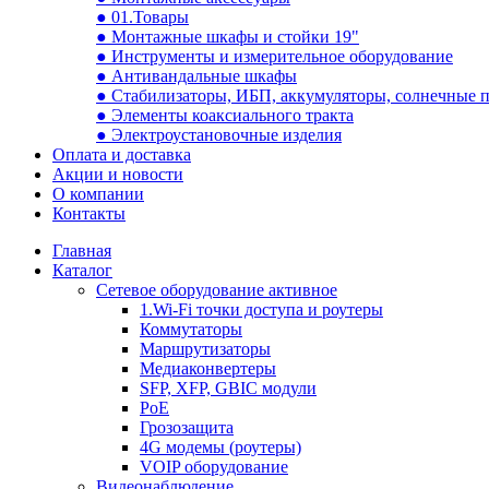
● 01.Товары
● Монтажные шкафы и стойки 19"
● Инструменты и измерительное оборудование
● Антивандальные шкафы
● Стабилизаторы, ИБП, аккумуляторы, солнечные 
● Элементы коаксиального тракта
● Электроустановочные изделия
Оплата и доставка
Акции и новости
О компании
Контакты
Главная
Каталог
Сетевое оборудование активное
1.Wi-Fi точки доступа и роутеры
Коммутаторы
Маршрутизаторы
Медиаконвертеры
SFP, XFP, GBIC модули
PoE
Грозозащита
4G модемы (роутеры)
VOIP оборудование
Видеонаблюдение