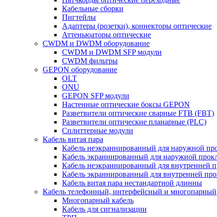
Кабельные сборки
Пигтейлы
Адаптеры (розетки), коннекторы оптические
Аттеньюаторы оптические
CWDM и DWDM оборудование
CWDM и DWDM SFP модули
CWDM фильтры
GEPON оборудование
OLT
ONU
GEPON SFP модули
Настенные оптические боксы GEPON
Разветвители оптические сварные FTB (FBT)
Разветвители оптические планарные (PLC)
Сплиттерные модули
Кабель витая пара
Кабель неэкраннированный для наружной пр
Кабель экраннированный для наружной прок
Кабель неэкраннированный для внутренней 
Кабель экраннированный для внутренней пр
Кабель витая пара нестандартной длинны
Кабель телефонный, интерфейсный и многопарный
Многопарный кабель
Кабель для сигнализации