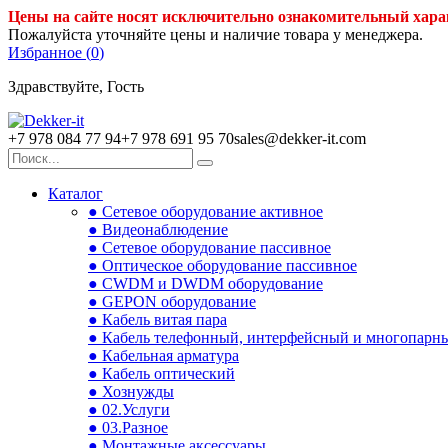
Цены на сайте носят исключительно ознакомительный хара
Пожалуйста уточняйте цены и наличие товара у менеджера.
Избранное (
0
)
Здравствуйте, Гость
+7 978 084 77 94
+7 978 691 95 70
sales@dekker-it.com
Каталог
● Сетевое оборудование активное
● Видеонаблюдение
● Сетевое оборудование пассивное
● Оптическое оборудование пассивное
● CWDM и DWDM оборудование
● GEPON оборудование
● Кабель витая пара
● Кабель телефонный, интерфейсный и многопарн
● Кабельная арматура
● Кабель оптический
● Хознужды
● 02.Услуги
● 03.Разное
● Монтажные аксессуары