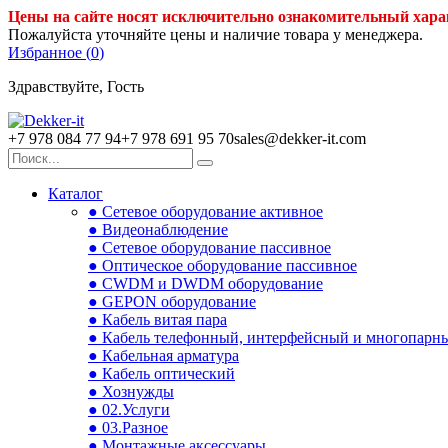
Цены на сайте носят исключительно ознакомительный хара
Пожалуйста уточняйте цены и наличие товара у менеджера.
Избранное (
0
)
Здравствуйте, Гость
+7 978 084 77 94
+7 978 691 95 70
sales@dekker-it.com
Каталог
● Сетевое оборудование активное
● Видеонаблюдение
● Сетевое оборудование пассивное
● Оптическое оборудование пассивное
● CWDM и DWDM оборудование
● GEPON оборудование
● Кабель витая пара
● Кабель телефонный, интерфейсный и многопарн
● Кабельная арматура
● Кабель оптический
● Хознужды
● 02.Услуги
● 03.Разное
● Монтажные аксессуары