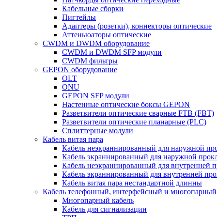
Кабельные сборки
Пигтейлы
Адаптеры (розетки), коннекторы оптические
Аттеньюаторы оптические
CWDM и DWDM оборудование
CWDM и DWDM SFP модули
CWDM фильтры
GEPON оборудование
OLT
ONU
GEPON SFP модули
Настенные оптические боксы GEPON
Разветвители оптические сварные FTB (FBT)
Разветвители оптические планарные (PLC)
Сплиттерные модули
Кабель витая пара
Кабель неэкраннированный для наружной пр
Кабель экраннированный для наружной прок
Кабель неэкраннированный для внутренней 
Кабель экраннированный для внутренней пр
Кабель витая пара нестандартной длинны
Кабель телефонный, интерфейсный и многопарный
Многопарный кабель
Кабель для сигнализации