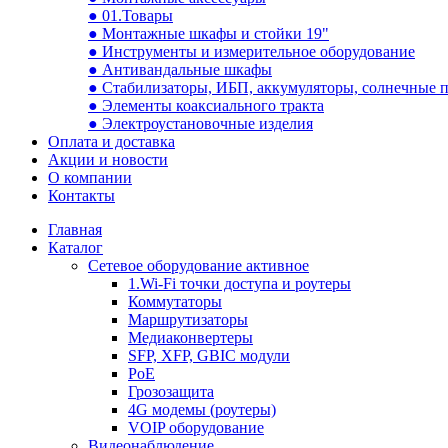
● 01.Товары
● Монтажные шкафы и стойки 19"
● Инструменты и измерительное оборудование
● Антивандальные шкафы
● Стабилизаторы, ИБП, аккумуляторы, солнечные 
● Элементы коаксиального тракта
● Электроустановочные изделия
Оплата и доставка
Акции и новости
О компании
Контакты
Главная
Каталог
Сетевое оборудование активное
1.Wi-Fi точки доступа и роутеры
Коммутаторы
Маршрутизаторы
Медиаконвертеры
SFP, XFP, GBIC модули
PoE
Грозозащита
4G модемы (роутеры)
VOIP оборудование
Видеонаблюдение