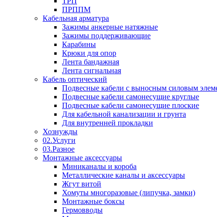
ТРП
ПРППМ
Кабельная арматура
Зажимы анкерные натяжные
Зажимы поддерживающие
Карабины
Крюки для опор
Лента бандажная
Лента сигнальная
Кабель оптический
Подвесные кабели с выносным силовым элем
Подвесные кабели самонесущие круглые
Подвесные кабели самонесущие плоские
Для кабельной канализации и грунта
Для внутренней прокладки
Хознужды
02.Услуги
03.Разное
Монтажные аксессуары
Миниканалы и короба
Металлические каналы и аксессуары
Жгут витой
Хомуты многоразовые (липучка, замки)
Монтажные боксы
Гермовводы