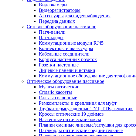
Видеокамеры
Видеорегистраторы
Аксессуары для видеонаблюдения
Передача данных
Сетевое оборудование пассивное
Патч-панели
Патч-корды
Коммутационные модули RJ45
Коннекторы и аксессуары
Кабельные соединители
Корпуса настенных розеток
Розетки настенные
Лицевые панели и вставки
Коммутационное оборудование для телефони
Оптическое оборудование пассивное
Муфты оптические
Сплайс кассеты
Гильзы сварочные
Ремкомплекты и крепления для муфт
Трубки термоусадочные ТУТ, ТТК, герметик
Кроссы оптические 19 дюймов
Настенные оптические боксы
Планки сменные лицевые/заглушки для кросс
Патчкорды оптические соединительные
Патчкорды оптические переходные