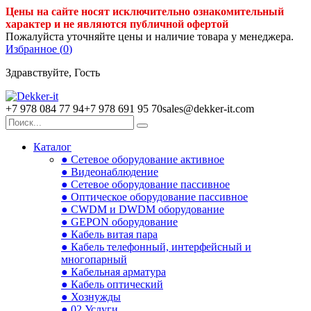
Цены на сайте носят исключительно ознакомительный
характер и не являются публичной офертой
Пожалуйста уточняйте цены и наличие товара у менеджера.
Избранное (
0
)
Здравствуйте, Гость
+7 978 084 77 94
+7 978 691 95 70
sales@dekker-it.com
Каталог
● Сетевое оборудование активное
● Видеонаблюдение
● Сетевое оборудование пассивное
● Оптическое оборудование пассивное
● CWDM и DWDM оборудование
● GEPON оборудование
● Кабель витая пара
● Кабель телефонный, интерфейсный и
многопарный
● Кабельная арматура
● Кабель оптический
● Хознужды
● 02.Услуги