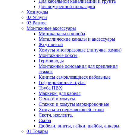
Для кабельной канализации и грунта
Для внутренней прокладки
Хознужды
02.Услуги
03.Разное
Монтажные аксессуары
Миниканалы и короба
Металлические каналы и аксессуары
Жгут витой
Хомуты многоразовые (липучка, замки)
Монтажные боксы
Гермовводы
Монтажные основания для крепления
стяжек
Клипсы самоклеящиеся кабельные
Гофрированные трубы
Труба ПВХ
Маркеры для кабеля
Стяжки и хомуты
Стяжки и хомуты маркировочные
Хомуты из нержавеющей стали
Скотч, изолента.
Скоба
Дюбели, винты, гайки, шайбы, анкеры.
01.Товары