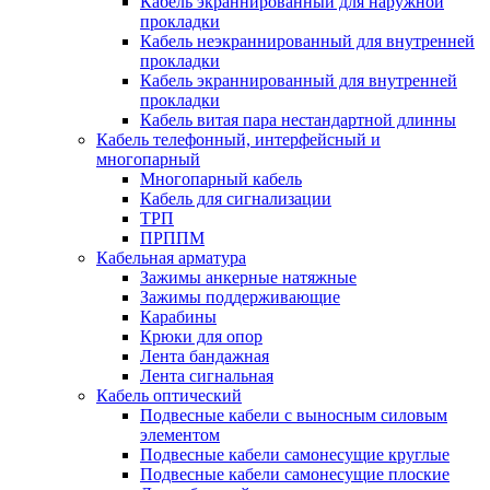
Кабель экраннированный для наружной
прокладки
Кабель неэкраннированный для внутренней
прокладки
Кабель экраннированный для внутренней
прокладки
Кабель витая пара нестандартной длинны
Кабель телефонный, интерфейсный и
многопарный
Многопарный кабель
Кабель для сигнализации
ТРП
ПРППМ
Кабельная арматура
Зажимы анкерные натяжные
Зажимы поддерживающие
Карабины
Крюки для опор
Лента бандажная
Лента сигнальная
Кабель оптический
Подвесные кабели с выносным силовым
элементом
Подвесные кабели самонесущие круглые
Подвесные кабели самонесущие плоские