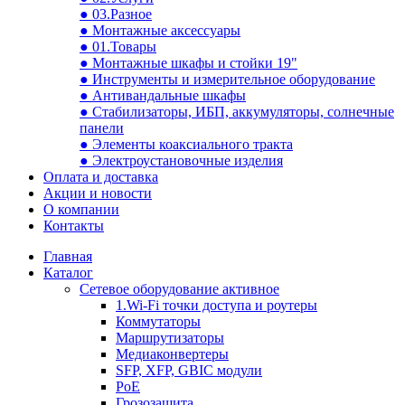
● 03.Разное
● Монтажные аксессуары
● 01.Товары
● Монтажные шкафы и стойки 19"
● Инструменты и измерительное оборудование
● Антивандальные шкафы
● Стабилизаторы, ИБП, аккумуляторы, солнечные
панели
● Элементы коаксиального тракта
● Электроустановочные изделия
Оплата и доставка
Акции и новости
О компании
Контакты
Главная
Каталог
Сетевое оборудование активное
1.Wi-Fi точки доступа и роутеры
Коммутаторы
Маршрутизаторы
Медиаконвертеры
SFP, XFP, GBIC модули
PoE
Грозозащита