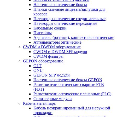
Настенные оптические боксы
Планки сменные лицевые/заглушки для
кроссов
Патчкорды оптические соединительные
Патчкорды оптические переходные
Кабельные сборки
Пигтейлы
Адаптеры (розетки), коннекторы оптические
Аттеньюаторы оптические
CWDM и DWDM оборудование
CWDM и DWDM SFP модули
CWDM фильтры
GEPON оборудование
OLT
ONU
GEPON SFP модули
Настенные оптические боксы GEPON
Разветвители оптические сварные FTB
(FBT)
Разветвители оптические планарные (PLC)
Сплиттерные модули
Кабель витая пара
Кабель неэкраннированный для наружной
прокладки