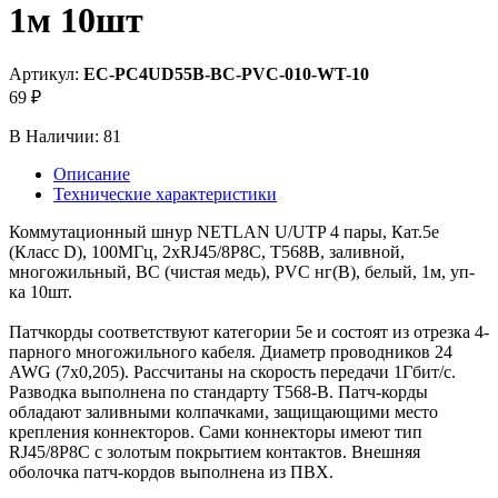
1м 10шт
Артикул:
EC-PC4UD55B-BC-PVC-010-WT-10
69 ₽
В Наличии:
81
Описание
Технические характеристики
Коммутационный шнур NETLAN U/UTP 4 пары, Кат.5е
(Класс D), 100МГц, 2хRJ45/8P8C, T568B, заливной,
многожильный, BC (чистая медь), PVC нг(B), белый, 1м, уп-
ка 10шт.
Патчкорды соответствуют категории 5е и состоят из отрезка 4-
парного многожильного кабеля. Диаметр проводников 24
AWG (7х0,205). Рассчитаны на скорость передачи 1Гбит/с.
Разводка выполнена по стандарту T568-B. Патч-корды
обладают заливными колпачками, защищающими место
крепления коннекторов. Сами коннекторы имеют тип
RJ45/8P8C с золотым покрытием контактов. Внешняя
оболочка патч-кордов выполнена из ПВХ.