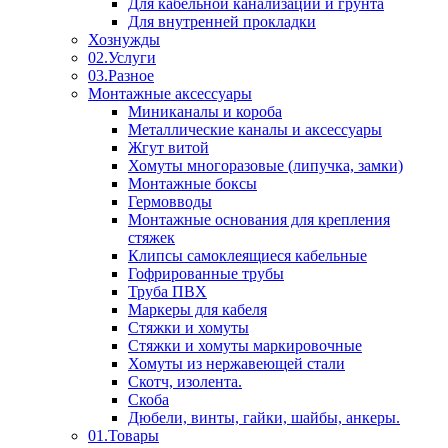
Для кабельной канализации и грунта
Для внутренней прокладки
Хознужды
02.Услуги
03.Разное
Монтажные аксессуары
Миниканалы и короба
Металлические каналы и аксессуары
Жгут витой
Хомуты многоразовые (липучка, замки)
Монтажные боксы
Гермовводы
Монтажные основания для крепления
стяжек
Клипсы самоклеящиеся кабельные
Гофрированные трубы
Труба ПВХ
Маркеры для кабеля
Стяжки и хомуты
Стяжки и хомуты маркировочные
Хомуты из нержавеющей стали
Скотч, изолента.
Скоба
Дюбели, винты, гайки, шайбы, анкеры.
01.Товары