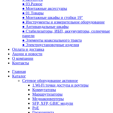
● 03.Разное
● Монтажные аксессуары
● 01.Товары
● Монтажные шкафы и стойки 19"
● Инструменты и измерительное оборудование
● Антивандальные шкафы
● Стабилизаторы, ИБП, аккумуляторы, солнечные
панели
● Элементы коаксиального тракта
● Электроустановочные изделия
Оплата и доставка
Акции и новости
О компании
Контакты
Главная
Каталог
Сетевое оборудование активное
1.Wi-Fi точки доступа и роутеры
Коммутаторы
Маршрутизаторы
Медиаконвертеры
SFP, XFP, GBIC модули
PoE
Грозозащита