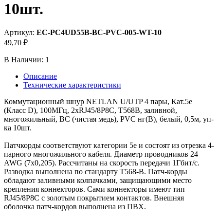
10шт.
Артикул:
EC-PC4UD55B-BC-PVC-005-WT-10
49,70 ₽
В Наличии:
1
Описание
Технические характеристики
Коммутационный шнур NETLAN U/UTP 4 пары, Кат.5е
(Класс D), 100МГц, 2хRJ45/8P8C, T568B, заливной,
многожильный, BC (чистая медь), PVC нг(B), белый, 0,5м, уп-
ка 10шт.
Патчкорды соответствуют категории 5е и состоят из отрезка 4-
парного многожильного кабеля. Диаметр проводников 24
AWG (7х0,205). Рассчитаны на скорость передачи 1Гбит/с.
Разводка выполнена по стандарту T568-B. Патч-корды
обладают заливными колпачками, защищающими место
крепления коннекторов. Сами коннекторы имеют тип
RJ45/8P8C с золотым покрытием контактов. Внешняя
оболочка патч-кордов выполнена из ПВХ.