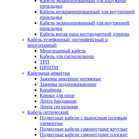
Кабель экраннированный для наружной
прокладки
Кабель неэкраннированный для внутренней
прокладки
Кабель экраннированный для внутренней
прокладки
Кабель витая пара нестандартной длинны
Кабель телефонный, интерфейсный и
многопарный
Многопарный кабель
Кабель для сигнализации
ТРП
ПРППМ
Кабельная арматура
Зажимы анкерные натяжные
Зажимы поддерживающие
Карабины
Крюки для опор
Лента бандажная
Лента сигнальная
Кабель оптический
Подвесные кабели с выносным силовым
элементом
Подвесные кабели самонесущие круглые
Подвесные кабели самонесущие плоские