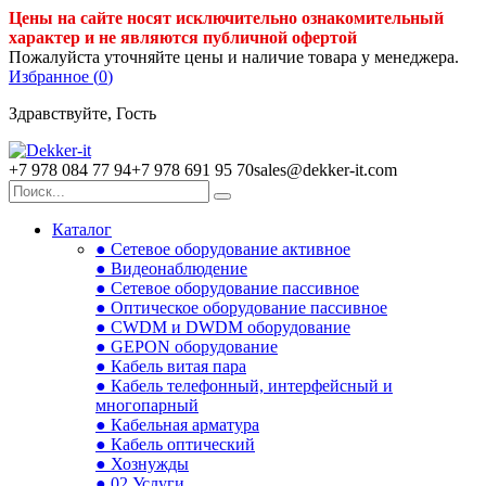
Цены на сайте носят исключительно ознакомительный
характер и не являются публичной офертой
Пожалуйста уточняйте цены и наличие товара у менеджера.
Избранное (
0
)
Здравствуйте, Гость
+7 978 084 77 94
+7 978 691 95 70
sales@dekker-it.com
Каталог
● Сетевое оборудование активное
● Видеонаблюдение
● Сетевое оборудование пассивное
● Оптическое оборудование пассивное
● CWDM и DWDM оборудование
● GEPON оборудование
● Кабель витая пара
● Кабель телефонный, интерфейсный и
многопарный
● Кабельная арматура
● Кабель оптический
● Хознужды
● 02.Услуги