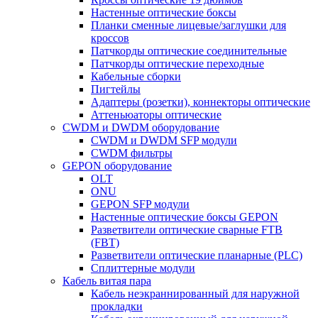
Настенные оптические боксы
Планки сменные лицевые/заглушки для
кроссов
Патчкорды оптические соединительные
Патчкорды оптические переходные
Кабельные сборки
Пигтейлы
Адаптеры (розетки), коннекторы оптические
Аттеньюаторы оптические
CWDM и DWDM оборудование
CWDM и DWDM SFP модули
CWDM фильтры
GEPON оборудование
OLT
ONU
GEPON SFP модули
Настенные оптические боксы GEPON
Разветвители оптические сварные FTB
(FBT)
Разветвители оптические планарные (PLC)
Сплиттерные модули
Кабель витая пара
Кабель неэкраннированный для наружной
прокладки