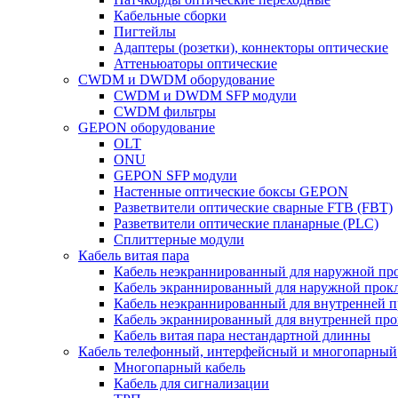
Кабельные сборки
Пигтейлы
Адаптеры (розетки), коннекторы оптические
Аттеньюаторы оптические
CWDM и DWDM оборудование
CWDM и DWDM SFP модули
CWDM фильтры
GEPON оборудование
OLT
ONU
GEPON SFP модули
Настенные оптические боксы GEPON
Разветвители оптические сварные FTB (FBT)
Разветвители оптические планарные (PLC)
Сплиттерные модули
Кабель витая пара
Кабель неэкраннированный для наружной пр
Кабель экраннированный для наружной прок
Кабель неэкраннированный для внутренней 
Кабель экраннированный для внутренней пр
Кабель витая пара нестандартной длинны
Кабель телефонный, интерфейсный и многопарный
Многопарный кабель
Кабель для сигнализации