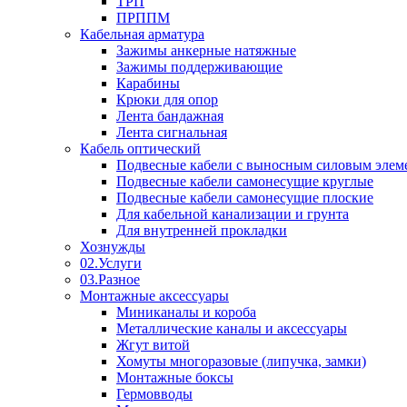
ТРП
ПРППМ
Кабельная арматура
Зажимы анкерные натяжные
Зажимы поддерживающие
Карабины
Крюки для опор
Лента бандажная
Лента сигнальная
Кабель оптический
Подвесные кабели с выносным силовым элем
Подвесные кабели самонесущие круглые
Подвесные кабели самонесущие плоские
Для кабельной канализации и грунта
Для внутренней прокладки
Хознужды
02.Услуги
03.Разное
Монтажные аксессуары
Миниканалы и короба
Металлические каналы и аксессуары
Жгут витой
Хомуты многоразовые (липучка, замки)
Монтажные боксы
Гермовводы