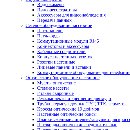
Видеокамеры
Видеорегистраторы
Аксессуары для видеонаблюдения
Передача данных
Сетевое оборудование пассивное
Патч-панели
Патч-корды
Коммутационные модули RJ45
Коннекторы и аксессуары
Кабельные соединители
Корпуса настенных розеток
Розетки настенные
Лицевые панели и вставки
Коммутационное оборудование для телефони
Оптическое оборудование пассивное
Муфты оптические
Сплайс кассеты
Гильзы сварочные
Ремкомплекты и крепления для муфт
Трубки термоусадочные ТУТ, ТТК, герметик
Кроссы оптические 19 дюймов
Настенные оптические боксы
Планки сменные лицевые/заглушки для кросс
Патчкорды оптические соединительные
Патчкорды оптические переходные