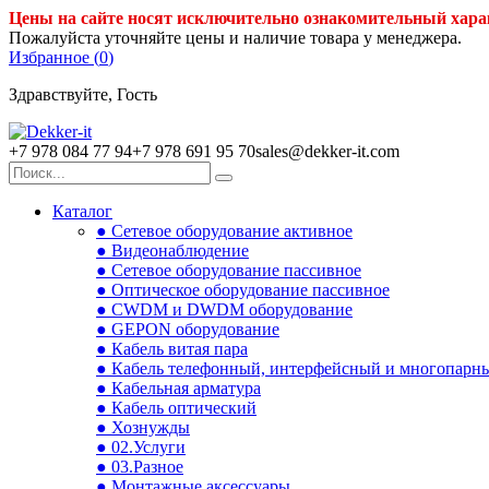
Цены на сайте носят исключительно ознакомительный хара
Пожалуйста уточняйте цены и наличие товара у менеджера.
Избранное (
0
)
Здравствуйте, Гость
+7 978 084 77 94
+7 978 691 95 70
sales@dekker-it.com
Каталог
● Сетевое оборудование активное
● Видеонаблюдение
● Сетевое оборудование пассивное
● Оптическое оборудование пассивное
● CWDM и DWDM оборудование
● GEPON оборудование
● Кабель витая пара
● Кабель телефонный, интерфейсный и многопарн
● Кабельная арматура
● Кабель оптический
● Хознужды
● 02.Услуги
● 03.Разное
● Монтажные аксессуары