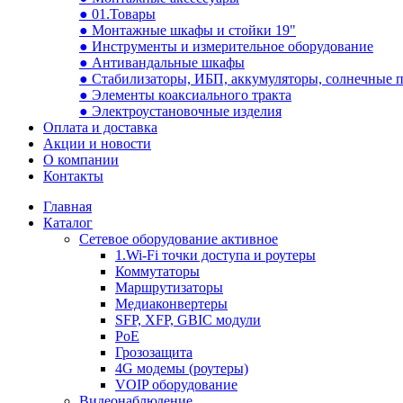
● 01.Товары
● Монтажные шкафы и стойки 19"
● Инструменты и измерительное оборудование
● Антивандальные шкафы
● Стабилизаторы, ИБП, аккумуляторы, солнечные 
● Элементы коаксиального тракта
● Электроустановочные изделия
Оплата и доставка
Акции и новости
О компании
Контакты
Главная
Каталог
Сетевое оборудование активное
1.Wi-Fi точки доступа и роутеры
Коммутаторы
Маршрутизаторы
Медиаконвертеры
SFP, XFP, GBIC модули
PoE
Грозозащита
4G модемы (роутеры)
VOIP оборудование
Видеонаблюдение