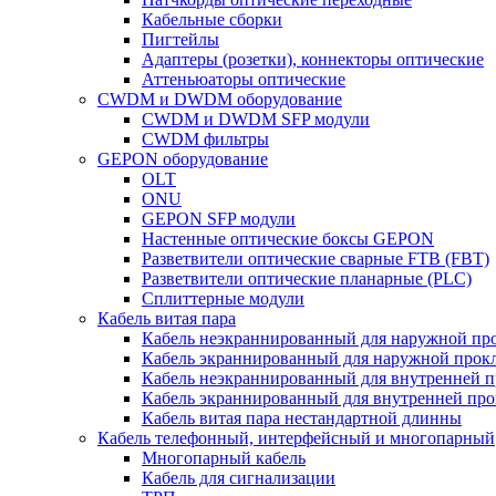
Кабельные сборки
Пигтейлы
Адаптеры (розетки), коннекторы оптические
Аттеньюаторы оптические
CWDM и DWDM оборудование
CWDM и DWDM SFP модули
CWDM фильтры
GEPON оборудование
OLT
ONU
GEPON SFP модули
Настенные оптические боксы GEPON
Разветвители оптические сварные FTB (FBT)
Разветвители оптические планарные (PLC)
Сплиттерные модули
Кабель витая пара
Кабель неэкраннированный для наружной пр
Кабель экраннированный для наружной прок
Кабель неэкраннированный для внутренней 
Кабель экраннированный для внутренней пр
Кабель витая пара нестандартной длинны
Кабель телефонный, интерфейсный и многопарный
Многопарный кабель
Кабель для сигнализации