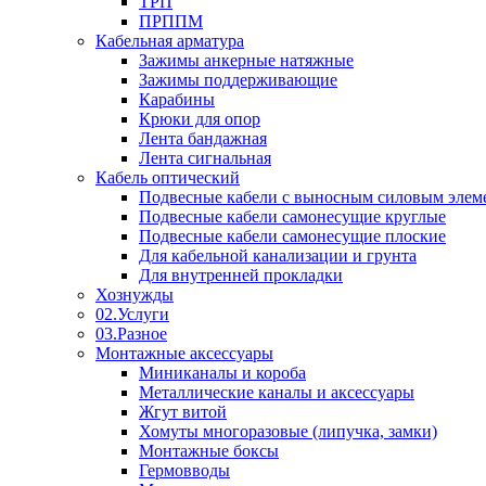
ТРП
ПРППМ
Кабельная арматура
Зажимы анкерные натяжные
Зажимы поддерживающие
Карабины
Крюки для опор
Лента бандажная
Лента сигнальная
Кабель оптический
Подвесные кабели с выносным силовым элем
Подвесные кабели самонесущие круглые
Подвесные кабели самонесущие плоские
Для кабельной канализации и грунта
Для внутренней прокладки
Хознужды
02.Услуги
03.Разное
Монтажные аксессуары
Миниканалы и короба
Металлические каналы и аксессуары
Жгут витой
Хомуты многоразовые (липучка, замки)
Монтажные боксы
Гермовводы