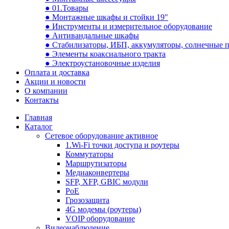
● 01.Товары
● Монтажные шкафы и стойки 19"
● Инструменты и измерительное оборудование
● Антивандальные шкафы
● Стабилизаторы, ИБП, аккумуляторы, солнечные 
● Элементы коаксиального тракта
● Электроустановочные изделия
Оплата и доставка
Акции и новости
О компании
Контакты
Главная
Каталог
Сетевое оборудование активное
1.Wi-Fi точки доступа и роутеры
Коммутаторы
Маршрутизаторы
Медиаконвертеры
SFP, XFP, GBIC модули
PoE
Грозозащита
4G модемы (роутеры)
VOIP оборудование
Видеонаблюдение