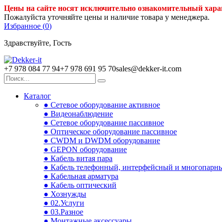
Цены на сайте носят исключительно ознакомительный хара
Пожалуйста уточняйте цены и наличие товара у менеджера.
Избранное (
0
)
Здравствуйте, Гость
+7 978 084 77 94
+7 978 691 95 70
sales@dekker-it.com
Каталог
● Сетевое оборудование активное
● Видеонаблюдение
● Сетевое оборудование пассивное
● Оптическое оборудование пассивное
● CWDM и DWDM оборудование
● GEPON оборудование
● Кабель витая пара
● Кабель телефонный, интерфейсный и многопарн
● Кабельная арматура
● Кабель оптический
● Хознужды
● 02.Услуги
● 03.Разное
● Монтажные аксессуары