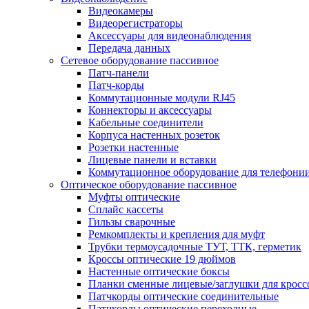
Видеокамеры
Видеорегистраторы
Аксессуары для видеонаблюдения
Передача данных
Сетевое оборудование пассивное
Патч-панели
Патч-корды
Коммутационные модули RJ45
Коннекторы и аксессуары
Кабельные соединители
Корпуса настенных розеток
Розетки настенные
Лицевые панели и вставки
Коммутационное оборудование для телефони
Оптическое оборудование пассивное
Муфты оптические
Сплайс кассеты
Гильзы сварочные
Ремкомплекты и крепления для муфт
Трубки термоусадочные ТУТ, ТТК, герметик
Кроссы оптические 19 дюймов
Настенные оптические боксы
Планки сменные лицевые/заглушки для кросс
Патчкорды оптические соединительные
Патчкорды оптические переходные