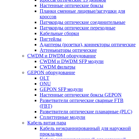
Настенные оптические боксы
Планки сменные лицевые/заглушки для
кроссов
Патчкорды оптические соединительные
Патчкорды оптические переходные
Кабельные сборки
Пигтейлы
Адаптеры (розетки), коннекторы оптические
Аттеньюаторы оптические
CWDM и DWDM оборудование
CWDM и DWDM SFP модули
CWDM фильтры
GEPON оборудование
OLT
ONU
GEPON SFP модули
Настенные оптические боксы GEPON
Разветвители оптические сварные FTB
(FBT)
Разветвители оптические планарные (PLC)
Сплиттерные модули
Кабель витая пара
Кабель неэкраннированный для наружной
прокладки