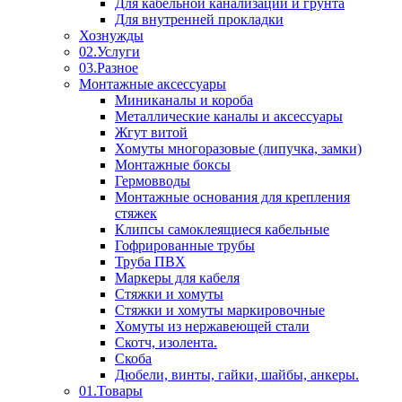
Для кабельной канализации и грунта
Для внутренней прокладки
Хознужды
02.Услуги
03.Разное
Монтажные аксессуары
Миниканалы и короба
Металлические каналы и аксессуары
Жгут витой
Хомуты многоразовые (липучка, замки)
Монтажные боксы
Гермовводы
Монтажные основания для крепления
стяжек
Клипсы самоклеящиеся кабельные
Гофрированные трубы
Труба ПВХ
Маркеры для кабеля
Стяжки и хомуты
Стяжки и хомуты маркировочные
Хомуты из нержавеющей стали
Скотч, изолента.
Скоба
Дюбели, винты, гайки, шайбы, анкеры.
01.Товары