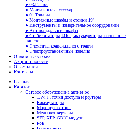
● 03.Разное
● Монтажные аксессуары
● 01.Товары
● Монтажные шкафы и стойки 19"
● Инструменты и измерительное оборудование
● Антивандальные шкафы
● Стабилизаторы, ИБП, аккумуляторы, солнечные
панели
● Элементы коаксиального тракта
● Электроустановочные изделия
Оплата и доставка
Акции и новости
О компании
Контакты
Главная
Каталог
Сетевое оборудование активное
1.Wi-Fi точки доступа и роутеры
Коммутаторы
Маршрутизаторы
Медиаконвертеры
SFP, XFP, GBIC модули
PoE
Грозозащита