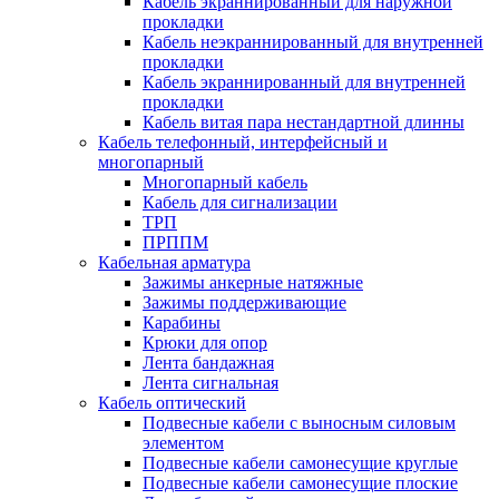
Кабель экраннированный для наружной
прокладки
Кабель неэкраннированный для внутренней
прокладки
Кабель экраннированный для внутренней
прокладки
Кабель витая пара нестандартной длинны
Кабель телефонный, интерфейсный и
многопарный
Многопарный кабель
Кабель для сигнализации
ТРП
ПРППМ
Кабельная арматура
Зажимы анкерные натяжные
Зажимы поддерживающие
Карабины
Крюки для опор
Лента бандажная
Лента сигнальная
Кабель оптический
Подвесные кабели с выносным силовым
элементом
Подвесные кабели самонесущие круглые
Подвесные кабели самонесущие плоские