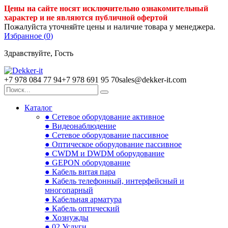
Цены на сайте носят исключительно ознакомительный
характер и не являются публичной офертой
Пожалуйста уточняйте цены и наличие товара у менеджера.
Избранное (
0
)
Здравствуйте, Гость
+7 978 084 77 94
+7 978 691 95 70
sales@dekker-it.com
Каталог
● Сетевое оборудование активное
● Видеонаблюдение
● Сетевое оборудование пассивное
● Оптическое оборудование пассивное
● CWDM и DWDM оборудование
● GEPON оборудование
● Кабель витая пара
● Кабель телефонный, интерфейсный и
многопарный
● Кабельная арматура
● Кабель оптический
● Хознужды
● 02.Услуги