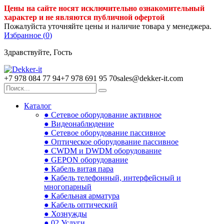
Цены на сайте носят исключительно ознакомительный
характер и не являются публичной офертой
Пожалуйста уточняйте цены и наличие товара у менеджера.
Избранное (
0
)
Здравствуйте, Гость
+7 978 084 77 94
+7 978 691 95 70
sales@dekker-it.com
Каталог
● Сетевое оборудование активное
● Видеонаблюдение
● Сетевое оборудование пассивное
● Оптическое оборудование пассивное
● CWDM и DWDM оборудование
● GEPON оборудование
● Кабель витая пара
● Кабель телефонный, интерфейсный и
многопарный
● Кабельная арматура
● Кабель оптический
● Хознужды
● 02.Услуги