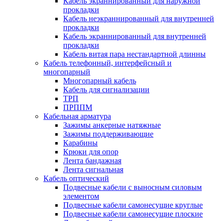
Кабель экраннированный для наружной
прокладки
Кабель неэкраннированный для внутренней
прокладки
Кабель экраннированный для внутренней
прокладки
Кабель витая пара нестандартной длинны
Кабель телефонный, интерфейсный и
многопарный
Многопарный кабель
Кабель для сигнализации
ТРП
ПРППМ
Кабельная арматура
Зажимы анкерные натяжные
Зажимы поддерживающие
Карабины
Крюки для опор
Лента бандажная
Лента сигнальная
Кабель оптический
Подвесные кабели с выносным силовым
элементом
Подвесные кабели самонесущие круглые
Подвесные кабели самонесущие плоские