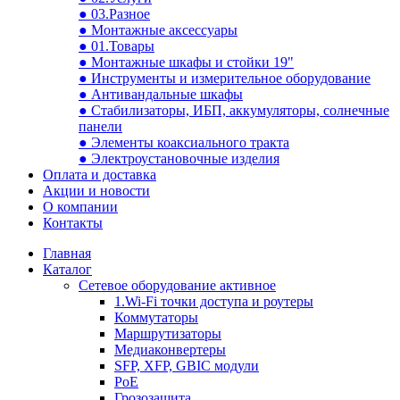
● 03.Разное
● Монтажные аксессуары
● 01.Товары
● Монтажные шкафы и стойки 19"
● Инструменты и измерительное оборудование
● Антивандальные шкафы
● Стабилизаторы, ИБП, аккумуляторы, солнечные
панели
● Элементы коаксиального тракта
● Электроустановочные изделия
Оплата и доставка
Акции и новости
О компании
Контакты
Главная
Каталог
Сетевое оборудование активное
1.Wi-Fi точки доступа и роутеры
Коммутаторы
Маршрутизаторы
Медиаконвертеры
SFP, XFP, GBIC модули
PoE
Грозозащита