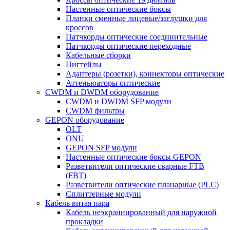
Настенные оптические боксы
Планки сменные лицевые/заглушки для
кроссов
Патчкорды оптические соединительные
Патчкорды оптические переходные
Кабельные сборки
Пигтейлы
Адаптеры (розетки), коннекторы оптические
Аттеньюаторы оптические
CWDM и DWDM оборудование
CWDM и DWDM SFP модули
CWDM фильтры
GEPON оборудование
OLT
ONU
GEPON SFP модули
Настенные оптические боксы GEPON
Разветвители оптические сварные FTB
(FBT)
Разветвители оптические планарные (PLC)
Сплиттерные модули
Кабель витая пара
Кабель неэкраннированный для наружной
прокладки