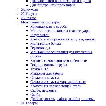
Для кабельной канализации и грунта
Для внутренней прокладки
Хознужды
02.Услуги
03.Разное
Монтажные аксессуары
Миниканалы и короба
Металлические каналы и аксессуары
Жгут витой
Хомуты многоразовые (липучка, замки)
Монтажные боксы
Гермовводы
Монтажные основания для крепления
стяжек
Клипсы самоклеящиеся кабельные
Гофрированные трубы
Труба ПВХ
Маркеры для кабеля
Стяжки и хомуты
Стяжки и хомуты маркировочные
Хомуты из нержавеющей стали
Скотч, изолента.
Скоба
Дюбели, винты, гайки, шайбы, анкеры.
01.Товары