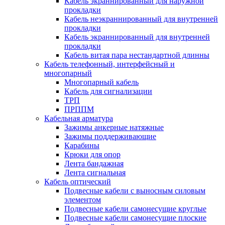
Кабель экраннированный для наружной
прокладки
Кабель неэкраннированный для внутренней
прокладки
Кабель экраннированный для внутренней
прокладки
Кабель витая пара нестандартной длинны
Кабель телефонный, интерфейсный и
многопарный
Многопарный кабель
Кабель для сигнализации
ТРП
ПРППМ
Кабельная арматура
Зажимы анкерные натяжные
Зажимы поддерживающие
Карабины
Крюки для опор
Лента бандажная
Лента сигнальная
Кабель оптический
Подвесные кабели с выносным силовым
элементом
Подвесные кабели самонесущие круглые
Подвесные кабели самонесущие плоские