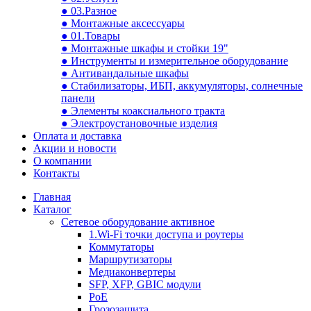
● 03.Разное
● Монтажные аксессуары
● 01.Товары
● Монтажные шкафы и стойки 19"
● Инструменты и измерительное оборудование
● Антивандальные шкафы
● Стабилизаторы, ИБП, аккумуляторы, солнечные
панели
● Элементы коаксиального тракта
● Электроустановочные изделия
Оплата и доставка
Акции и новости
О компании
Контакты
Главная
Каталог
Сетевое оборудование активное
1.Wi-Fi точки доступа и роутеры
Коммутаторы
Маршрутизаторы
Медиаконвертеры
SFP, XFP, GBIC модули
PoE
Грозозащита