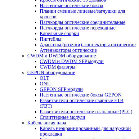
Настенные оптические боксы
Планки сменные лицевые/заглушки для
кроссов
Патчкорды оптические соединительные
Патчкорды оптические переходные
Кабельные сборки
Пигтейлы
Адаптеры (розетки), коннекторы оптические
Аттеньюаторы оптические
CWDM и DWDM оборудование
CWDM и DWDM SFP модули
CWDM фильтры
GEPON оборудование
OLT
ONU
GEPON SFP модули
Настенные оптические боксы GEPON
Разветвители оптические сварные FTB
(FBT)
Разветвители оптические планарные (PLC)
Сплиттерные модули
Кабель витая пара
Кабель неэкраннированный для наружной
прокладки