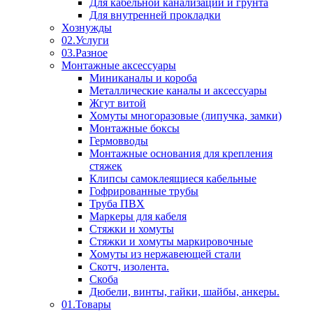
Для кабельной канализации и грунта
Для внутренней прокладки
Хознужды
02.Услуги
03.Разное
Монтажные аксессуары
Миниканалы и короба
Металлические каналы и аксессуары
Жгут витой
Хомуты многоразовые (липучка, замки)
Монтажные боксы
Гермовводы
Монтажные основания для крепления
стяжек
Клипсы самоклеящиеся кабельные
Гофрированные трубы
Труба ПВХ
Маркеры для кабеля
Стяжки и хомуты
Стяжки и хомуты маркировочные
Хомуты из нержавеющей стали
Скотч, изолента.
Скоба
Дюбели, винты, гайки, шайбы, анкеры.
01.Товары