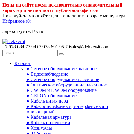
Цены на сайте носят исключительно ознакомительный
характер и не являются публичной офертой
Пожалуйста уточняйте цены и наличие товара у менеджера.
Избранное (
0
)
Здравствуйте, Гость
+7 978 084 77 94
+7 978 691 95 70
sales@dekker-it.com
Каталог
● Сетевое оборудование активное
● Видеонаблюдение
● Сетевое оборудование пассивное
● Оптическое оборудование пассивное
● CWDM и DWDM оборудование
● GEPON оборудование
● Кабель витая пара
● Кабель телефонный, интерфейсный и
многопарный
● Кабельная арматура
● Кабель оптический
● Хознужды
● 02.Услуги