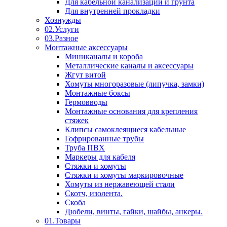
Для кабельной канализации и грунта
Для внутренней прокладки
Хознужды
02.Услуги
03.Разное
Монтажные аксессуары
Миниканалы и короба
Металлические каналы и аксессуары
Жгут витой
Хомуты многоразовые (липучка, замки)
Монтажные боксы
Гермовводы
Монтажные основания для крепления
стяжек
Клипсы самоклеящиеся кабельные
Гофрированные трубы
Труба ПВХ
Маркеры для кабеля
Стяжки и хомуты
Стяжки и хомуты маркировочные
Хомуты из нержавеющей стали
Скотч, изолента.
Скоба
Дюбели, винты, гайки, шайбы, анкеры.
01.Товары