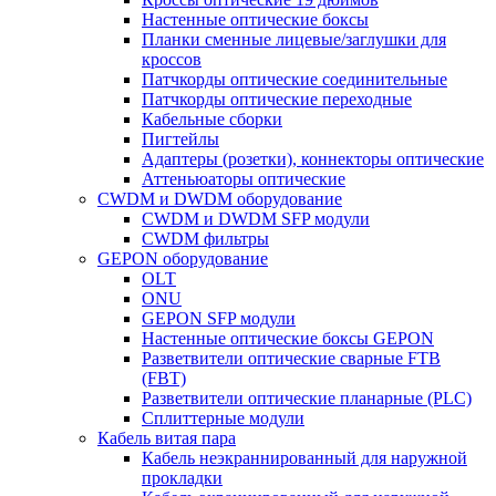
Настенные оптические боксы
Планки сменные лицевые/заглушки для
кроссов
Патчкорды оптические соединительные
Патчкорды оптические переходные
Кабельные сборки
Пигтейлы
Адаптеры (розетки), коннекторы оптические
Аттеньюаторы оптические
CWDM и DWDM оборудование
CWDM и DWDM SFP модули
CWDM фильтры
GEPON оборудование
OLT
ONU
GEPON SFP модули
Настенные оптические боксы GEPON
Разветвители оптические сварные FTB
(FBT)
Разветвители оптические планарные (PLC)
Сплиттерные модули
Кабель витая пара
Кабель неэкраннированный для наружной
прокладки