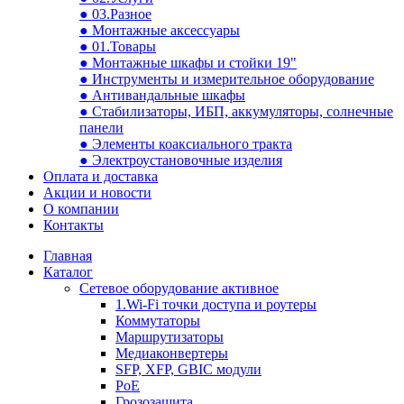
● 03.Разное
● Монтажные аксессуары
● 01.Товары
● Монтажные шкафы и стойки 19"
● Инструменты и измерительное оборудование
● Антивандальные шкафы
● Стабилизаторы, ИБП, аккумуляторы, солнечные
панели
● Элементы коаксиального тракта
● Электроустановочные изделия
Оплата и доставка
Акции и новости
О компании
Контакты
Главная
Каталог
Сетевое оборудование активное
1.Wi-Fi точки доступа и роутеры
Коммутаторы
Маршрутизаторы
Медиаконвертеры
SFP, XFP, GBIC модули
PoE
Грозозащита