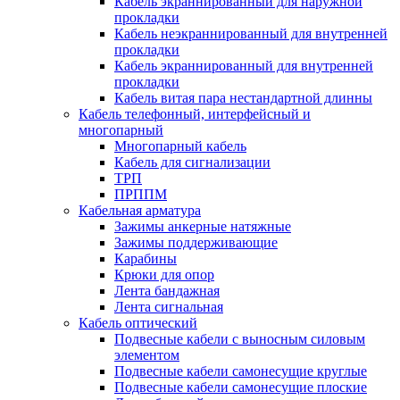
Кабель экраннированный для наружной
прокладки
Кабель неэкраннированный для внутренней
прокладки
Кабель экраннированный для внутренней
прокладки
Кабель витая пара нестандартной длинны
Кабель телефонный, интерфейсный и
многопарный
Многопарный кабель
Кабель для сигнализации
ТРП
ПРППМ
Кабельная арматура
Зажимы анкерные натяжные
Зажимы поддерживающие
Карабины
Крюки для опор
Лента бандажная
Лента сигнальная
Кабель оптический
Подвесные кабели с выносным силовым
элементом
Подвесные кабели самонесущие круглые
Подвесные кабели самонесущие плоские