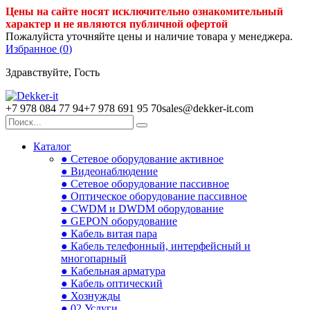
Цены на сайте носят исключительно ознакомительный
характер и не являются публичной офертой
Пожалуйста уточняйте цены и наличие товара у менеджера.
Избранное (
0
)
Здравствуйте, Гость
+7 978 084 77 94
+7 978 691 95 70
sales@dekker-it.com
Каталог
● Сетевое оборудование активное
● Видеонаблюдение
● Сетевое оборудование пассивное
● Оптическое оборудование пассивное
● CWDM и DWDM оборудование
● GEPON оборудование
● Кабель витая пара
● Кабель телефонный, интерфейсный и
многопарный
● Кабельная арматура
● Кабель оптический
● Хознужды
● 02.Услуги