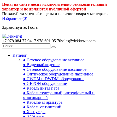
Цены на сайте носят исключительно ознакомительный
характер и не являются публичной офертой
Пожалуйста уточняйте цены и наличие товара у менеджера.
Избранное (
0
)
Здравствуйте, Гость
+7 978 084 77 94
+7 978 691 95 70
sales@dekker-it.com
Каталог
● Сетевое оборудование активное
● Видеонаблюдение
● Сетевое оборудование пассивное
● Оптическое оборудование пассивное
● CWDM и DWDM оборудование
● GEPON оборудование
● Кабель витая пара
● Кабель телефонный, интерфейсный и
многопарный
● Кабельная арматура
● Кабель оптический
● Хознужды
● 02.Услуги