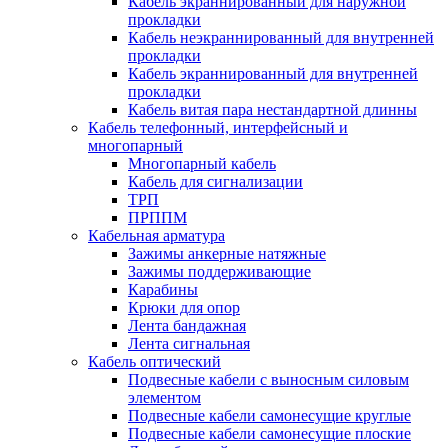
Кабель экраннированный для наружной
прокладки
Кабель неэкраннированный для внутренней
прокладки
Кабель экраннированный для внутренней
прокладки
Кабель витая пара нестандартной длинны
Кабель телефонный, интерфейсный и
многопарный
Многопарный кабель
Кабель для сигнализации
ТРП
ПРППМ
Кабельная арматура
Зажимы анкерные натяжные
Зажимы поддерживающие
Карабины
Крюки для опор
Лента бандажная
Лента сигнальная
Кабель оптический
Подвесные кабели с выносным силовым
элементом
Подвесные кабели самонесущие круглые
Подвесные кабели самонесущие плоские