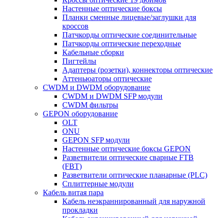
Настенные оптические боксы
Планки сменные лицевые/заглушки для
кроссов
Патчкорды оптические соединительные
Патчкорды оптические переходные
Кабельные сборки
Пигтейлы
Адаптеры (розетки), коннекторы оптические
Аттеньюаторы оптические
CWDM и DWDM оборудование
CWDM и DWDM SFP модули
CWDM фильтры
GEPON оборудование
OLT
ONU
GEPON SFP модули
Настенные оптические боксы GEPON
Разветвители оптические сварные FTB
(FBT)
Разветвители оптические планарные (PLC)
Сплиттерные модули
Кабель витая пара
Кабель неэкраннированный для наружной
прокладки