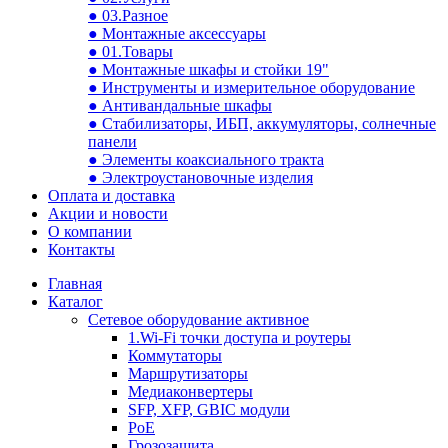
● 03.Разное
● Монтажные аксессуары
● 01.Товары
● Монтажные шкафы и стойки 19"
● Инструменты и измерительное оборудование
● Антивандальные шкафы
● Стабилизаторы, ИБП, аккумуляторы, солнечные
панели
● Элементы коаксиального тракта
● Электроустановочные изделия
Оплата и доставка
Акции и новости
О компании
Контакты
Главная
Каталог
Сетевое оборудование активное
1.Wi-Fi точки доступа и роутеры
Коммутаторы
Маршрутизаторы
Медиаконвертеры
SFP, XFP, GBIC модули
PoE
Грозозащита