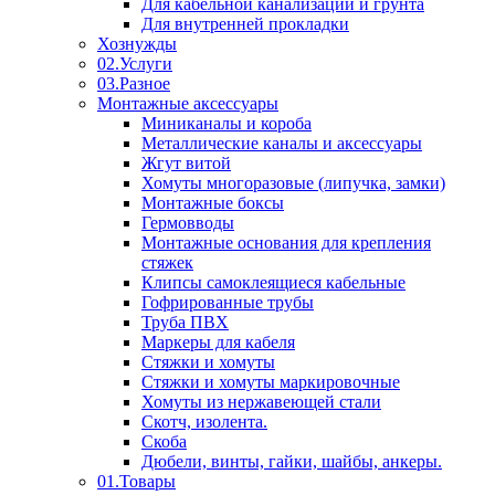
Для кабельной канализации и грунта
Для внутренней прокладки
Хознужды
02.Услуги
03.Разное
Монтажные аксессуары
Миниканалы и короба
Металлические каналы и аксессуары
Жгут витой
Хомуты многоразовые (липучка, замки)
Монтажные боксы
Гермовводы
Монтажные основания для крепления
стяжек
Клипсы самоклеящиеся кабельные
Гофрированные трубы
Труба ПВХ
Маркеры для кабеля
Стяжки и хомуты
Стяжки и хомуты маркировочные
Хомуты из нержавеющей стали
Скотч, изолента.
Скоба
Дюбели, винты, гайки, шайбы, анкеры.
01.Товары