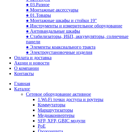
● 03.Разное
● Монтажные аксессуары
● 01.Товары
● Монтажные шкафы и стойки 19"
● Инструменты и измерительное оборудование
● Антивандальные шкафы
● Стабилизаторы, ИБП, аккумуляторы, солнечные
панели
● Элементы коаксиального тракта
● Электроустановочные изделия
Оплата и доставка
Акции и новости
О компании
Контакты
Главная
Каталог
Сетевое оборудование активное
1.Wi-Fi точки доступа и роутеры
Коммутаторы
Маршрутизаторы
Медиаконвертеры
SFP, XFP, GBIC модули
PoE
Грозозащита