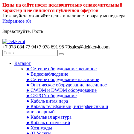
Цены на сайте носят исключительно ознакомительный
характер и не являются публичной офертой
Пожалуйста уточняйте цены и наличие товара у менеджера.
Избранное (
0
)
Здравствуйте, Гость
+7 978 084 77 94
+7 978 691 95 70
sales@dekker-it.com
Каталог
● Сетевое оборудование активное
● Видеонаблюдение
● Сетевое оборудование пассивное
● Оптическое оборудование пассивное
● CWDM и DWDM оборудование
● GEPON оборудование
● Кабель витая пара
● Кабель телефонный, интерфейсный и
многопарный
● Кабельная арматура
● Кабель оптический
● Хознужды
● 02.Услуги