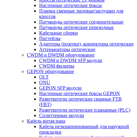
Настенные оптические боксы
Планки сменные лицевые/заглушки для
кроссов
Патчкорды оптические соединительные
Патчкорды оптические переходные
Кабельные сборки
Пигтейлы
Адаптеры (розетки), коннекторы оптические
Аттеньюаторы оптические
CWDM и DWDM оборудование
CWDM и DWDM SFP модули
CWDM фильтры
GEPON оборудование
OLT
ONU
GEPON SFP модули
Настенные оптические боксы GEPON
Разветвители оптические сварные FTB
(FBT)
Разветвители оптические планарные (PLC)
Сплиттерные модули
Кабель витая пара
Кабель неэкраннированный для наружной
прокладки