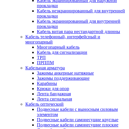
Кабель экраннированный для наружной
прокладки
Кабель неэкраннированный для внутренней
прокладки
Кабель экраннированный для внутренней
прокладки
Кабель витая пара нестандартной длинны
Кабель телефонный, интерфейсный и
многопарный
Многопарный кабель
Кабель для сигнализации
ТРП
ПРППМ
Кабельная арматура
Зажимы анкерные натяжные
Зажимы поддерживающие
Карабины
Крюки для опор
Лента бандажная
Лента сигнальная
Кабель оптический
Подвесные кабели с выносным силовым
элементом
Подвесные кабели самонесущие круглые
Подвесные кабели самонесущие плоские