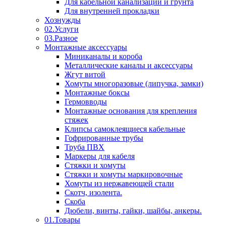
Для кабельной канализации и грунта
Для внутренней прокладки
Хознужды
02.Услуги
03.Разное
Монтажные аксессуары
Миниканалы и короба
Металлические каналы и аксессуары
Жгут витой
Хомуты многоразовые (липучка, замки)
Монтажные боксы
Гермовводы
Монтажные основания для крепления
стяжек
Клипсы самоклеящиеся кабельные
Гофрированные трубы
Труба ПВХ
Маркеры для кабеля
Стяжки и хомуты
Стяжки и хомуты маркировочные
Хомуты из нержавеющей стали
Скотч, изолента.
Скоба
Дюбели, винты, гайки, шайбы, анкеры.
01.Товары