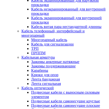
Кабель экраннированный для наружной
прокладки
Кабель неэкраннированный для внутренней
прокладки
Кабель экраннированный для внутренней
прокладки
Кабель витая пара нестандартной длинны
Кабель телефонный, интерфейсный и
многопарный
Многопарный кабель
Кабель для сигнализации
ТРП
ПРППМ
Кабельная арматура
Зажимы анкерные натяжные
Зажимы поддерживающие
Карабины
Крюки для опор
Лента бандажная
Лента сигнальная
Кабель оптический
Подвесные кабели с выносным силовым
элементом
Подвесные кабели самонесущие круглые
Подвесные кабели самонесущие плоские