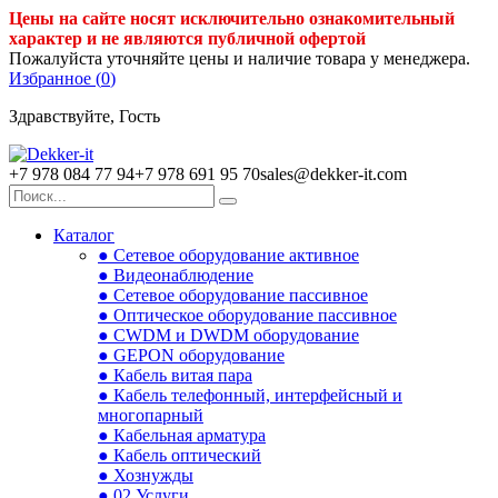
Цены на сайте носят исключительно ознакомительный
характер и не являются публичной офертой
Пожалуйста уточняйте цены и наличие товара у менеджера.
Избранное (
0
)
Здравствуйте, Гость
+7 978 084 77 94
+7 978 691 95 70
sales@dekker-it.com
Каталог
● Сетевое оборудование активное
● Видеонаблюдение
● Сетевое оборудование пассивное
● Оптическое оборудование пассивное
● CWDM и DWDM оборудование
● GEPON оборудование
● Кабель витая пара
● Кабель телефонный, интерфейсный и
многопарный
● Кабельная арматура
● Кабель оптический
● Хознужды
● 02.Услуги