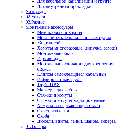
Для кабельной канализации и грунта
Для внутренней прокладки
Хознужды
02.Услуги
03.Разное
Монтажные аксессуары
Миниканалы и короба
Металлические каналы и аксессуары
Жгут витой
Хомуты многоразовые (липучка, замки)
Монтажные боксы
Гермовводы
Монтажные основания для крепления
стяжек
Клипсы самоклеящиеся кабельные
Гофрированные трубы
Труба ПВХ
Маркеры для кабеля
Стяжки и хомуты
Стяжки и хомуты маркировочные
Хомуты из нержавеющей стали
Скотч, изолента.
Скоба
Дюбели, винты, гайки, шайбы, анкеры.
01.Товары