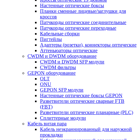
Настенные оптические боксы
Планки сменные лицевые/заглушки для
кроссов
Патчкорды оптические соединительные
Патчкорды оптические переходные
Кабельные сборки
Пигтейлы
Адаптеры (розетки), коннекторы оптические
Аттеньюаторы оптические
CWDM и DWDM оборудование
CWDM и DWDM SFP модули
CWDM фильтры
GEPON оборудование
OLT
ONU
GEPON SFP модули
Настенные оптические боксы GEPON
Разветвители оптические сварные FTB
(FBT)
Разветвители оптические планарные (PLC)
Сплиттерные модули
Кабель витая пара
Кабель неэкраннированный для наружной
прокладки