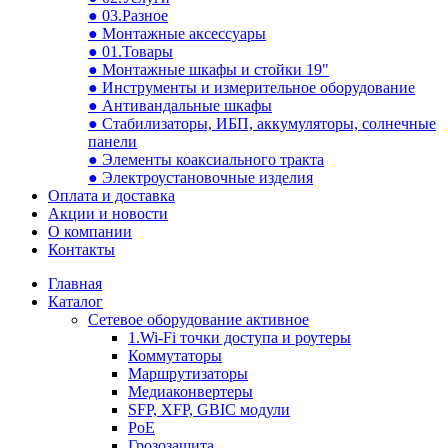
● 03.Разное
● Монтажные аксессуары
● 01.Товары
● Монтажные шкафы и стойки 19"
● Инструменты и измерительное оборудование
● Антивандальные шкафы
● Стабилизаторы, ИБП, аккумуляторы, солнечные
панели
● Элементы коаксиального тракта
● Электроустановочные изделия
Оплата и доставка
Акции и новости
О компании
Контакты
Главная
Каталог
Сетевое оборудование активное
1.Wi-Fi точки доступа и роутеры
Коммутаторы
Маршрутизаторы
Медиаконвертеры
SFP, XFP, GBIC модули
PoE
Грозозащита