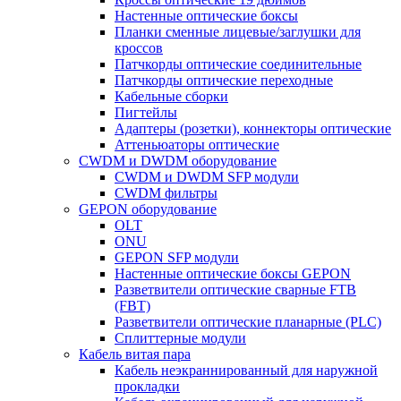
Настенные оптические боксы
Планки сменные лицевые/заглушки для
кроссов
Патчкорды оптические соединительные
Патчкорды оптические переходные
Кабельные сборки
Пигтейлы
Адаптеры (розетки), коннекторы оптические
Аттеньюаторы оптические
CWDM и DWDM оборудование
CWDM и DWDM SFP модули
CWDM фильтры
GEPON оборудование
OLT
ONU
GEPON SFP модули
Настенные оптические боксы GEPON
Разветвители оптические сварные FTB
(FBT)
Разветвители оптические планарные (PLC)
Сплиттерные модули
Кабель витая пара
Кабель неэкраннированный для наружной
прокладки