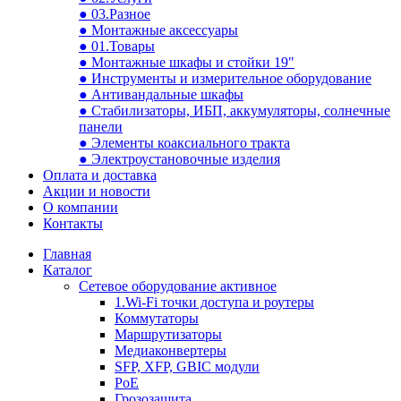
● 03.Разное
● Монтажные аксессуары
● 01.Товары
● Монтажные шкафы и стойки 19"
● Инструменты и измерительное оборудование
● Антивандальные шкафы
● Стабилизаторы, ИБП, аккумуляторы, солнечные
панели
● Элементы коаксиального тракта
● Электроустановочные изделия
Оплата и доставка
Акции и новости
О компании
Контакты
Главная
Каталог
Сетевое оборудование активное
1.Wi-Fi точки доступа и роутеры
Коммутаторы
Маршрутизаторы
Медиаконвертеры
SFP, XFP, GBIC модули
PoE
Грозозащита