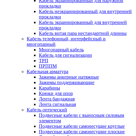
Кабель экраннированный для наружной
прокладки
Кабель неэкраннированный для внутренней
прокладки
Кабель экраннированный для внутренней
прокладки
Кабель витая пара нестандартной длинны
Кабель телефонный, интерфейсный и
многопарный
Многопарный кабель
Кабель для сигнализации
ТРП
ПРППМ
Кабельная арматура
Зажимы анкерные натяжные
Зажимы поддерживающие
Карабины
Крюки для опор
Лента бандажная
Лента сигнальная
Кабель оптический
Подвесные кабели с выносным силовым
элементом
Подвесные кабели самонесущие круглые
Подвесные кабели самонесущие плоские