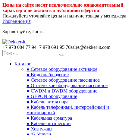
Цены на сайте носят исключительно ознакомительный
характер и не являются публичной офертой
Пожалуйста уточняйте цены и наличие товара у менеджера.
Избранное (
0
)
Здравствуйте, Гость
+7 978 084 77 94
+7 978 691 95 70
sales@dekker-it.com
Каталог
● Сетевое оборудование активное
● Видеонаблюдение
● Сетевое оборудование пассивное
● Оптическое оборудование пассивное
● CWDM и DWDM оборудование
● GEPON оборудование
● Кабель витая пара
● Кабель телефонный, интерфейсный и
многопарный
● Кабельная арматура
● Кабель оптический
● Хознужды
● 02.Услуги