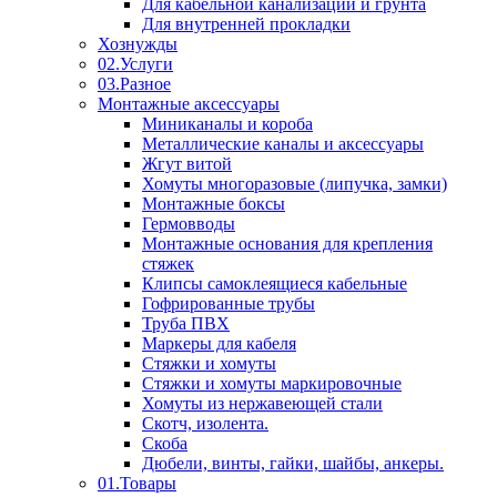
Для кабельной канализации и грунта
Для внутренней прокладки
Хознужды
02.Услуги
03.Разное
Монтажные аксессуары
Миниканалы и короба
Металлические каналы и аксессуары
Жгут витой
Хомуты многоразовые (липучка, замки)
Монтажные боксы
Гермовводы
Монтажные основания для крепления
стяжек
Клипсы самоклеящиеся кабельные
Гофрированные трубы
Труба ПВХ
Маркеры для кабеля
Стяжки и хомуты
Стяжки и хомуты маркировочные
Хомуты из нержавеющей стали
Скотч, изолента.
Скоба
Дюбели, винты, гайки, шайбы, анкеры.
01.Товары