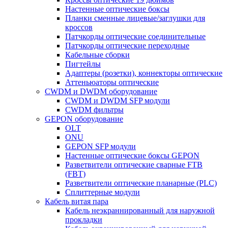
Настенные оптические боксы
Планки сменные лицевые/заглушки для
кроссов
Патчкорды оптические соединительные
Патчкорды оптические переходные
Кабельные сборки
Пигтейлы
Адаптеры (розетки), коннекторы оптические
Аттеньюаторы оптические
CWDM и DWDM оборудование
CWDM и DWDM SFP модули
CWDM фильтры
GEPON оборудование
OLT
ONU
GEPON SFP модули
Настенные оптические боксы GEPON
Разветвители оптические сварные FTB
(FBT)
Разветвители оптические планарные (PLC)
Сплиттерные модули
Кабель витая пара
Кабель неэкраннированный для наружной
прокладки