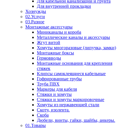
Для кабельной канализации и грунта
Для внутренней прокладки
Хознужды
02.Услуги
03.Разное
Монтажные аксессуары
Миниканалы и короба
Металлические каналы и аксессуары
Жгут витой
Хомуты многоразовые (липучка, замки)
Монтажные боксы
Гермовводы
Монтажные основания для крепления
стяжек
Клипсы самоклеящиеся кабельные
Гофрированные трубы
Труба ПВХ
Маркеры для кабеля
Стяжки и хомуты
Стяжки и хомуты маркировочные
Хомуты из нержавеющей стали
Скотч, изолента.
Скоба
Дюбели, винты, гайки, шайбы, анкеры.
01.Товары