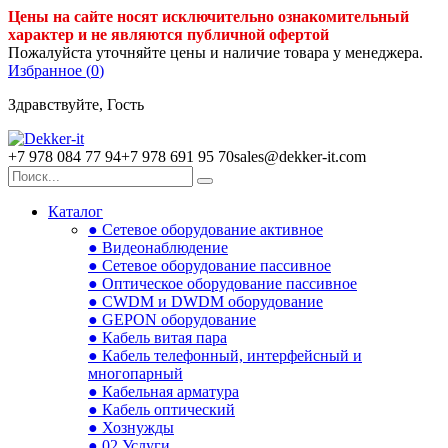
Цены на сайте носят исключительно ознакомительный
характер и не являются публичной офертой
Пожалуйста уточняйте цены и наличие товара у менеджера.
Избранное (
0
)
Здравствуйте, Гость
+7 978 084 77 94
+7 978 691 95 70
sales@dekker-it.com
Каталог
● Сетевое оборудование активное
● Видеонаблюдение
● Сетевое оборудование пассивное
● Оптическое оборудование пассивное
● CWDM и DWDM оборудование
● GEPON оборудование
● Кабель витая пара
● Кабель телефонный, интерфейсный и
многопарный
● Кабельная арматура
● Кабель оптический
● Хознужды
● 02.Услуги