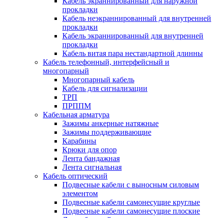
Кабель экраннированный для наружной
прокладки
Кабель неэкраннированный для внутренней
прокладки
Кабель экраннированный для внутренней
прокладки
Кабель витая пара нестандартной длинны
Кабель телефонный, интерфейсный и
многопарный
Многопарный кабель
Кабель для сигнализации
ТРП
ПРППМ
Кабельная арматура
Зажимы анкерные натяжные
Зажимы поддерживающие
Карабины
Крюки для опор
Лента бандажная
Лента сигнальная
Кабель оптический
Подвесные кабели с выносным силовым
элементом
Подвесные кабели самонесущие круглые
Подвесные кабели самонесущие плоские