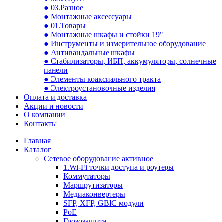
● 03.Разное
● Монтажные аксессуары
● 01.Товары
● Монтажные шкафы и стойки 19"
● Инструменты и измерительное оборудование
● Антивандальные шкафы
● Стабилизаторы, ИБП, аккумуляторы, солнечные
панели
● Элементы коаксиального тракта
● Электроустановочные изделия
Оплата и доставка
Акции и новости
О компании
Контакты
Главная
Каталог
Сетевое оборудование активное
1.Wi-Fi точки доступа и роутеры
Коммутаторы
Маршрутизаторы
Медиаконвертеры
SFP, XFP, GBIC модули
PoE
Грозозащита