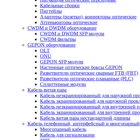
Кабельные сборки
Пигтейлы
Адаптеры (розетки), коннекторы оптические
Аттеньюаторы оптические
CWDM и DWDM оборудование
CWDM и DWDM SFP модули
CWDM фильтры
GEPON оборудование
OLT
ONU
GEPON SFP модули
Настенные оптические боксы GEPON
Разветвители оптические сварные FTB (FBT)
Разветвители оптические планарные (PLC)
Сплиттерные модули
Кабель витая пара
Кабель неэкраннированный для наружной пр
Кабель экраннированный для наружной прок
Кабель неэкраннированный для внутренней 
Кабель экраннированный для внутренней пр
Кабель витая пара нестандартной длинны
Кабель телефонный, интерфейсный и многопарный
Многопарный кабель
Кабель для сигнализации