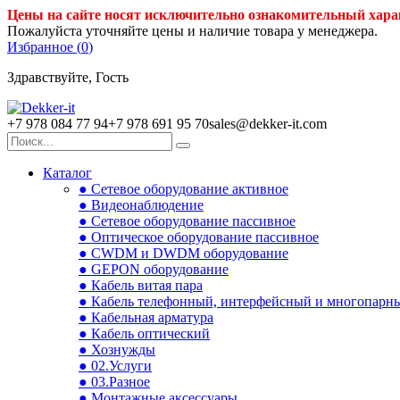
Цены на сайте носят исключительно ознакомительный хара
Пожалуйста уточняйте цены и наличие товара у менеджера.
Избранное (
0
)
Здравствуйте, Гость
+7 978 084 77 94
+7 978 691 95 70
sales@dekker-it.com
Каталог
● Сетевое оборудование активное
● Видеонаблюдение
● Сетевое оборудование пассивное
● Оптическое оборудование пассивное
● CWDM и DWDM оборудование
● GEPON оборудование
● Кабель витая пара
● Кабель телефонный, интерфейсный и многопарн
● Кабельная арматура
● Кабель оптический
● Хознужды
● 02.Услуги
● 03.Разное
● Монтажные аксессуары