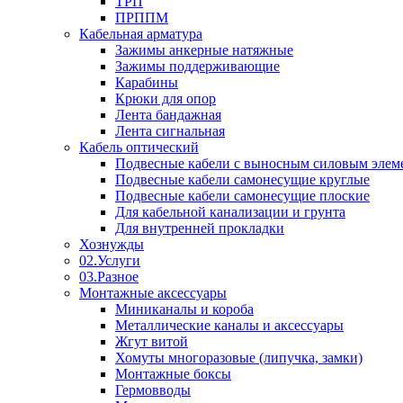
ТРП
ПРППМ
Кабельная арматура
Зажимы анкерные натяжные
Зажимы поддерживающие
Карабины
Крюки для опор
Лента бандажная
Лента сигнальная
Кабель оптический
Подвесные кабели с выносным силовым элем
Подвесные кабели самонесущие круглые
Подвесные кабели самонесущие плоские
Для кабельной канализации и грунта
Для внутренней прокладки
Хознужды
02.Услуги
03.Разное
Монтажные аксессуары
Миниканалы и короба
Металлические каналы и аксессуары
Жгут витой
Хомуты многоразовые (липучка, замки)
Монтажные боксы
Гермовводы