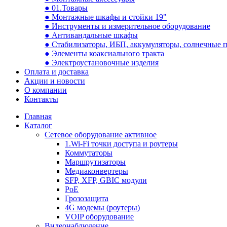
● 01.Товары
● Монтажные шкафы и стойки 19"
● Инструменты и измерительное оборудование
● Антивандальные шкафы
● Стабилизаторы, ИБП, аккумуляторы, солнечные 
● Элементы коаксиального тракта
● Электроустановочные изделия
Оплата и доставка
Акции и новости
О компании
Контакты
Главная
Каталог
Сетевое оборудование активное
1.Wi-Fi точки доступа и роутеры
Коммутаторы
Маршрутизаторы
Медиаконвертеры
SFP, XFP, GBIC модули
PoE
Грозозащита
4G модемы (роутеры)
VOIP оборудование
Видеонаблюдение