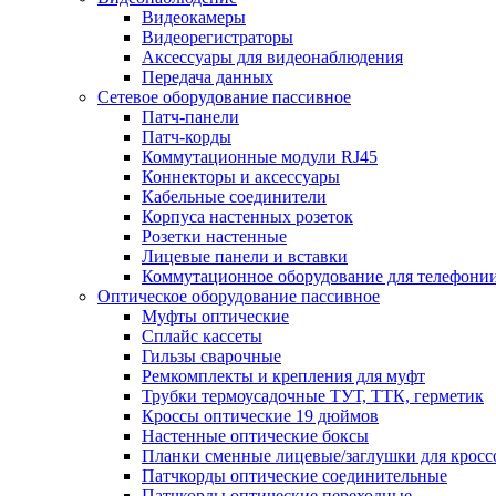
Видеокамеры
Видеорегистраторы
Аксессуары для видеонаблюдения
Передача данных
Сетевое оборудование пассивное
Патч-панели
Патч-корды
Коммутационные модули RJ45
Коннекторы и аксессуары
Кабельные соединители
Корпуса настенных розеток
Розетки настенные
Лицевые панели и вставки
Коммутационное оборудование для телефони
Оптическое оборудование пассивное
Муфты оптические
Сплайс кассеты
Гильзы сварочные
Ремкомплекты и крепления для муфт
Трубки термоусадочные ТУТ, ТТК, герметик
Кроссы оптические 19 дюймов
Настенные оптические боксы
Планки сменные лицевые/заглушки для кросс
Патчкорды оптические соединительные
Патчкорды оптические переходные