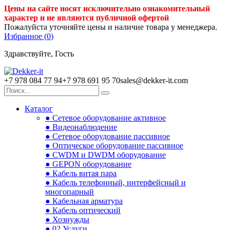
Цены на сайте носят исключительно ознакомительный
характер и не являются публичной офертой
Пожалуйста уточняйте цены и наличие товара у менеджера.
Избранное (
0
)
Здравствуйте, Гость
+7 978 084 77 94
+7 978 691 95 70
sales@dekker-it.com
Каталог
● Сетевое оборудование активное
● Видеонаблюдение
● Сетевое оборудование пассивное
● Оптическое оборудование пассивное
● CWDM и DWDM оборудование
● GEPON оборудование
● Кабель витая пара
● Кабель телефонный, интерфейсный и
многопарный
● Кабельная арматура
● Кабель оптический
● Хознужды
● 02.Услуги