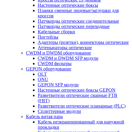
Настенные оптические боксы
Планки сменные лицевые/заглушки для
кроссов
Патчкорды оптические соединительные
Патчкорды оптические переходные
Кабельные сборки
Пигтейлы
Адаптеры (розетки), коннекторы оптические
Аттеньюаторы оптические
CWDM и DWDM оборудование
CWDM и DWDM SFP модули
CWDM фильтры
GEPON оборудование
OLT
ONU
GEPON SFP модули
Настенные оптические боксы GEPON
Разветвители оптические сварные FTB
(FBT)
Разветвители оптические планарные (PLC)
Сплиттерные модули
Кабель витая пара
Кабель неэкраннированный для наружной
прокладки