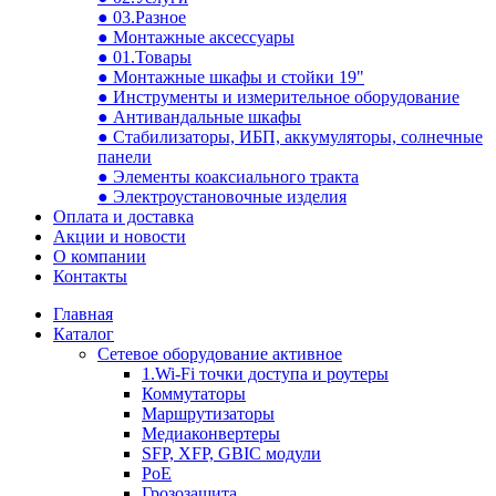
● 03.Разное
● Монтажные аксессуары
● 01.Товары
● Монтажные шкафы и стойки 19"
● Инструменты и измерительное оборудование
● Антивандальные шкафы
● Стабилизаторы, ИБП, аккумуляторы, солнечные
панели
● Элементы коаксиального тракта
● Электроустановочные изделия
Оплата и доставка
Акции и новости
О компании
Контакты
Главная
Каталог
Сетевое оборудование активное
1.Wi-Fi точки доступа и роутеры
Коммутаторы
Маршрутизаторы
Медиаконвертеры
SFP, XFP, GBIC модули
PoE
Грозозащита