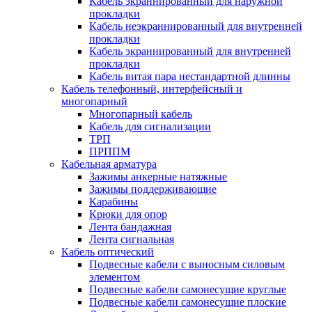
Кабель экраннированный для наружной
прокладки
Кабель неэкраннированный для внутренней
прокладки
Кабель экраннированный для внутренней
прокладки
Кабель витая пара нестандартной длинны
Кабель телефонный, интерфейсный и
многопарный
Многопарный кабель
Кабель для сигнализации
ТРП
ПРППМ
Кабельная арматура
Зажимы анкерные натяжные
Зажимы поддерживающие
Карабины
Крюки для опор
Лента бандажная
Лента сигнальная
Кабель оптический
Подвесные кабели с выносным силовым
элементом
Подвесные кабели самонесущие круглые
Подвесные кабели самонесущие плоские