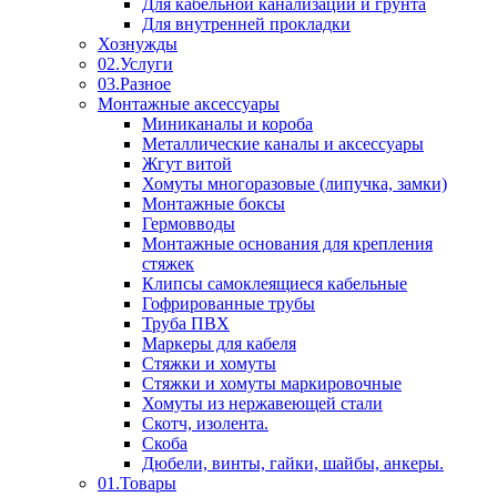
Для кабельной канализации и грунта
Для внутренней прокладки
Хознужды
02.Услуги
03.Разное
Монтажные аксессуары
Миниканалы и короба
Металлические каналы и аксессуары
Жгут витой
Хомуты многоразовые (липучка, замки)
Монтажные боксы
Гермовводы
Монтажные основания для крепления
стяжек
Клипсы самоклеящиеся кабельные
Гофрированные трубы
Труба ПВХ
Маркеры для кабеля
Стяжки и хомуты
Стяжки и хомуты маркировочные
Хомуты из нержавеющей стали
Скотч, изолента.
Скоба
Дюбели, винты, гайки, шайбы, анкеры.
01.Товары