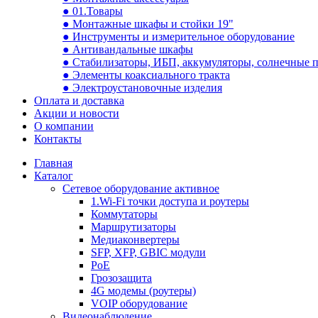
● 01.Товары
● Монтажные шкафы и стойки 19"
● Инструменты и измерительное оборудование
● Антивандальные шкафы
● Стабилизаторы, ИБП, аккумуляторы, солнечные 
● Элементы коаксиального тракта
● Электроустановочные изделия
Оплата и доставка
Акции и новости
О компании
Контакты
Главная
Каталог
Сетевое оборудование активное
1.Wi-Fi точки доступа и роутеры
Коммутаторы
Маршрутизаторы
Медиаконвертеры
SFP, XFP, GBIC модули
PoE
Грозозащита
4G модемы (роутеры)
VOIP оборудование
Видеонаблюдение