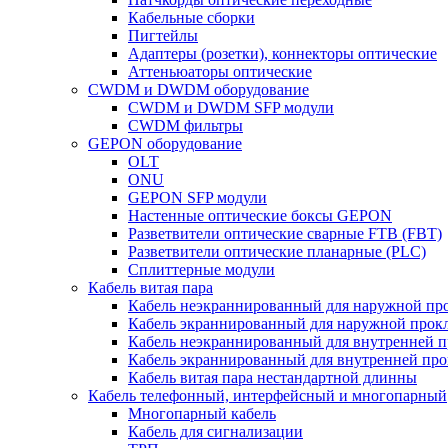
Кабельные сборки
Пигтейлы
Адаптеры (розетки), коннекторы оптические
Аттеньюаторы оптические
CWDM и DWDM оборудование
CWDM и DWDM SFP модули
CWDM фильтры
GEPON оборудование
OLT
ONU
GEPON SFP модули
Настенные оптические боксы GEPON
Разветвители оптические сварные FTB (FBT)
Разветвители оптические планарные (PLC)
Сплиттерные модули
Кабель витая пара
Кабель неэкраннированный для наружной пр
Кабель экраннированный для наружной прок
Кабель неэкраннированный для внутренней 
Кабель экраннированный для внутренней пр
Кабель витая пара нестандартной длинны
Кабель телефонный, интерфейсный и многопарный
Многопарный кабель
Кабель для сигнализации