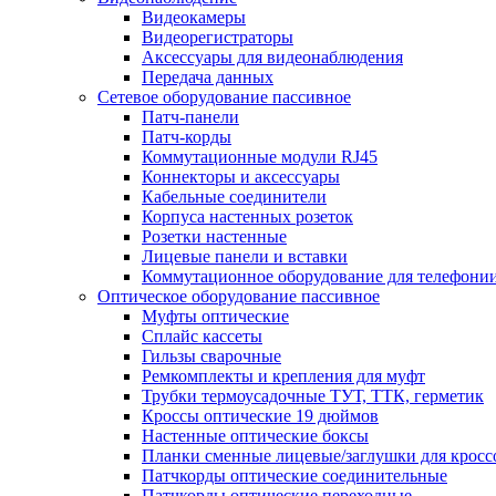
Видеокамеры
Видеорегистраторы
Аксессуары для видеонаблюдения
Передача данных
Сетевое оборудование пассивное
Патч-панели
Патч-корды
Коммутационные модули RJ45
Коннекторы и аксессуары
Кабельные соединители
Корпуса настенных розеток
Розетки настенные
Лицевые панели и вставки
Коммутационное оборудование для телефони
Оптическое оборудование пассивное
Муфты оптические
Сплайс кассеты
Гильзы сварочные
Ремкомплекты и крепления для муфт
Трубки термоусадочные ТУТ, ТТК, герметик
Кроссы оптические 19 дюймов
Настенные оптические боксы
Планки сменные лицевые/заглушки для кросс
Патчкорды оптические соединительные
Патчкорды оптические переходные