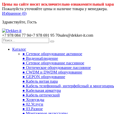
Цены на сайте носят исключительно ознакомительный хара
Пожалуйста уточняйте цены и наличие товара у менеджера.
Избранное (
0
)
Здравствуйте, Гость
+7 978 084 77 94
+7 978 691 95 70
sales@dekker-it.com
Каталог
● Сетевое оборудование активное
● Видеонаблюдение
● Сетевое оборудование пассивное
● Оптическое оборудование пассивное
● CWDM и DWDM оборудование
● GEPON оборудование
● Кабель витая пара
● Кабель телефонный, интерфейсный и многопарн
● Кабельная арматура
● Кабель оптический
● Хознужды
● 02.Услуги
● 03.Разное
● Монтажные аксессуары