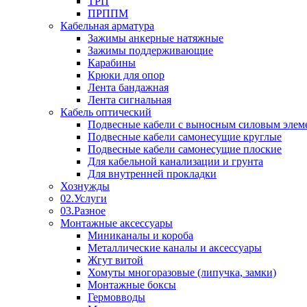
ТРП
ПРППМ
Кабельная арматура
Зажимы анкерные натяжные
Зажимы поддерживающие
Карабины
Крюки для опор
Лента бандажная
Лента сигнальная
Кабель оптический
Подвесные кабели с выносным силовым элем
Подвесные кабели самонесущие круглые
Подвесные кабели самонесущие плоские
Для кабельной канализации и грунта
Для внутренней прокладки
Хознужды
02.Услуги
03.Разное
Монтажные аксессуары
Миниканалы и короба
Металлические каналы и аксессуары
Жгут витой
Хомуты многоразовые (липучка, замки)
Монтажные боксы
Гермовводы