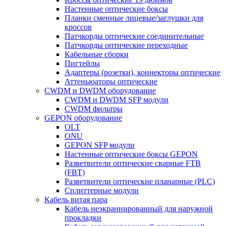
Настенные оптические боксы
Планки сменные лицевые/заглушки для
кроссов
Патчкорды оптические соединительные
Патчкорды оптические переходные
Кабельные сборки
Пигтейлы
Адаптеры (розетки), коннекторы оптические
Аттеньюаторы оптические
CWDM и DWDM оборудование
CWDM и DWDM SFP модули
CWDM фильтры
GEPON оборудование
OLT
ONU
GEPON SFP модули
Настенные оптические боксы GEPON
Разветвители оптические сварные FTB
(FBT)
Разветвители оптические планарные (PLC)
Сплиттерные модули
Кабель витая пара
Кабель неэкраннированный для наружной
прокладки