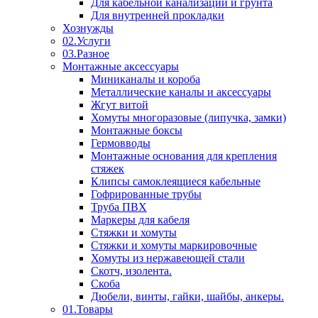
Для кабельной канализации и грунта
Для внутренней прокладки
Хознужды
02.Услуги
03.Разное
Монтажные аксессуары
Миниканалы и короба
Металлические каналы и аксессуары
Жгут витой
Хомуты многоразовые (липучка, замки)
Монтажные боксы
Гермовводы
Монтажные основания для крепления
стяжек
Клипсы самоклеящиеся кабельные
Гофрированные трубы
Труба ПВХ
Маркеры для кабеля
Стяжки и хомуты
Стяжки и хомуты маркировочные
Хомуты из нержавеющей стали
Скотч, изолента.
Скоба
Дюбели, винты, гайки, шайбы, анкеры.
01.Товары