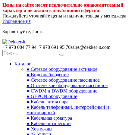
Цены на сайте носят исключительно ознакомительный
характер и не являются публичной офертой
Пожалуйста уточняйте цены и наличие товара у менеджера.
Избранное (
0
)
Здравствуйте, Гость
+7 978 084 77 94
+7 978 691 95 70
sales@dekker-it.com
Каталог
● Сетевое оборудование активное
● Видеонаблюдение
● Сетевое оборудование пассивное
● Оптическое оборудование пассивное
● CWDM и DWDM оборудование
● GEPON оборудование
● Кабель витая пара
● Кабель телефонный, интерфейсный и
многопарный
● Кабельная арматура
● Кабель оптический
● Хознужды
● 02.Услуги