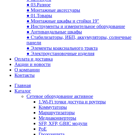
● 03.Разное
● Монтажные аксессуары
● 01.Товары
● Монтажные шкафы и стойки 19"
● Инструменты и измерительное оборудование
● Антивандальные шкафы
● Стабилизаторы, ИБП, аккумуляторы, солнечные
панели
● Элементы коаксиального тракта
● Электроустановочные изделия
Оплата и доставка
Акции и новости
О компании
Контакты
Главная
Каталог
Сетевое оборудование активное
1.Wi-Fi точки доступа и роутеры
Коммутаторы
Маршрутизаторы
Медиаконвертеры
SFP, XFP, GBIC модули
PoE
Грозозащита