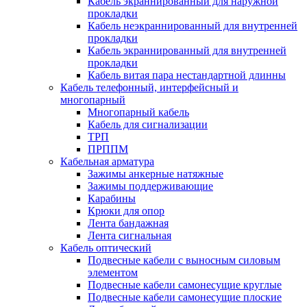
Кабель экраннированный для наружной
прокладки
Кабель неэкраннированный для внутренней
прокладки
Кабель экраннированный для внутренней
прокладки
Кабель витая пара нестандартной длинны
Кабель телефонный, интерфейсный и
многопарный
Многопарный кабель
Кабель для сигнализации
ТРП
ПРППМ
Кабельная арматура
Зажимы анкерные натяжные
Зажимы поддерживающие
Карабины
Крюки для опор
Лента бандажная
Лента сигнальная
Кабель оптический
Подвесные кабели с выносным силовым
элементом
Подвесные кабели самонесущие круглые
Подвесные кабели самонесущие плоские