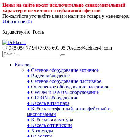
Цены на сайте носят исключительно ознакомительный
характер и не являются публичной офертой
Пожалуйста уточняйте цены и наличие товара у менеджера.
Избранное (
0
)
Здравствуйте, Гость
+7 978 084 77 94
+7 978 691 95 70
sales@dekker-it.com
Каталог
● Сетевое оборудование активное
● Видеонаблюдение
● Сетевое оборудование пассивное
● Оптическое оборудование пассивное
● CWDM и DWDM оборудование
● GEPON оборудование
● Кабель витая пара
● Кабель телефонный, интерфейсный и
многопарный
● Кабельная арматура
● Кабель оптический
● Хознужды
● 02.Услуги