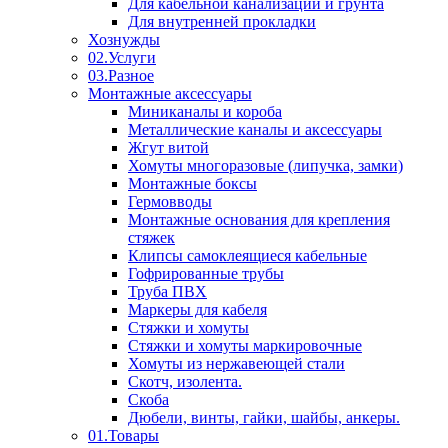
Для кабельной канализации и грунта
Для внутренней прокладки
Хознужды
02.Услуги
03.Разное
Монтажные аксессуары
Миниканалы и короба
Металлические каналы и аксессуары
Жгут витой
Хомуты многоразовые (липучка, замки)
Монтажные боксы
Гермовводы
Монтажные основания для крепления
стяжек
Клипсы самоклеящиеся кабельные
Гофрированные трубы
Труба ПВХ
Маркеры для кабеля
Стяжки и хомуты
Стяжки и хомуты маркировочные
Хомуты из нержавеющей стали
Скотч, изолента.
Скоба
Дюбели, винты, гайки, шайбы, анкеры.
01.Товары