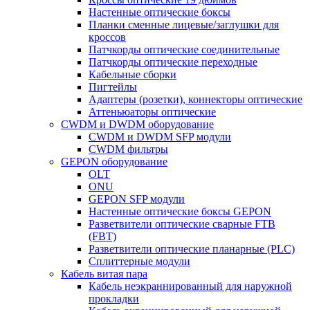
Настенные оптические боксы
Планки сменные лицевые/заглушки для
кроссов
Патчкорды оптические соединительные
Патчкорды оптические переходные
Кабельные сборки
Пигтейлы
Адаптеры (розетки), коннекторы оптические
Аттеньюаторы оптические
CWDM и DWDM оборудование
CWDM и DWDM SFP модули
CWDM фильтры
GEPON оборудование
OLT
ONU
GEPON SFP модули
Настенные оптические боксы GEPON
Разветвители оптические сварные FTB
(FBT)
Разветвители оптические планарные (PLC)
Сплиттерные модули
Кабель витая пара
Кабель неэкраннированный для наружной
прокладки