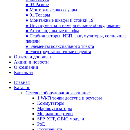
● 03.Разное
● Монтажные аксессуары
● 01.Товары
● Монтажные шкафы и стойки 19"
● Инструменты и измерительное оборудование
● Антивандальные шкафы
● Стабилизаторы, ИБП, аккумуляторы, солнечные
панели
● Элементы коаксиального тракта
● Электроустановочные изделия
Оплата и доставка
Акции и новости
О компании
Контакты
Главная
Каталог
Сетевое оборудование активное
1.Wi-Fi точки доступа и роутеры
Коммутаторы
Маршрутизаторы
Медиаконвертеры
SFP, XFP, GBIC модули
PoE
Грозозащита