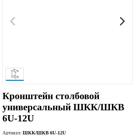
Кронштейн столбовой
универсальный ШКК/ШКВ
6U-12U
Артикул:
ШКК/ШКВ 6U-12U