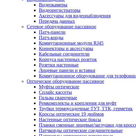
Видеокамеры
Видеорегистраторы
Аксессуары для видеонаблюдения
Передача данных
Сетевое оборудование пассивное
Патч-панели
Патч-корды
Коммутационные модули RJ45
Коннекторы и аксессуары
Кабельные соединители
Корпуса настенных розеток
Розетки настенные
Лицевые панели и вставки
Коммутационное оборудование для телефони
Оптическое оборудование пассивное
Муфты оптические
Сплайс кассеты
Гильзы сварочные
Ремкомплекты и крепления для муфт
Трубки термоусадочные ТУТ, ТТК, герметик
Кроссы оптические 19 дюймов
Настенные оптические боксы
Планки сменные лицевые/заглушки для кросс
Патчкорды оптические соединительные
Патчкорды оптические переходные