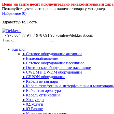
Цены на сайте носят исключительно ознакомительный хара
Пожалуйста уточняйте цены и наличие товара у менеджера.
Избранное (
0
)
Здравствуйте, Гость
+7 978 084 77 94
+7 978 691 95 70
sales@dekker-it.com
Каталог
● Сетевое оборудование активное
● Видеонаблюдение
● Сетевое оборудование пассивное
● Оптическое оборудование пассивное
● CWDM и DWDM оборудование
● GEPON оборудование
● Кабель витая пара
● Кабель телефонный, интерфейсный и многопарн
● Кабельная арматура
● Кабель оптический
● Хознужды
● 02.Услуги
● 03.Разное
● Монтажные аксессуары