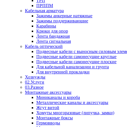
ТРП
ПРППМ
Кабельная арматура
Зажимы анкерные натяжные
Зажимы поддерживающие
Карабины
Крюки для опор
Лента бандажная
Лента сигнальная
Кабель оптический
Подвесные кабели с выносным силовым элем
Подвесные кабели самонесущие круглые
Подвесные кабели самонесущие плоские
Для кабельной канализации и грунта
Для внутренней прокладки
Хознужды
02.Услуги
03.Разное
Монтажные аксессуары
Миниканалы и короба
Металлические каналы и аксессуары
Жгут витой
Хомуты многоразовые (липучка, замки)
Монтажные боксы
Гермовводы