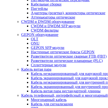
Кабельные сборки
Пигтейлы
Адаптеры (розетки), коннекторы оптические
Аттеньюаторы оптические
CWDM и DWDM оборудование
CWDM и DWDM SFP модули
CWDM фильтры
GEPON оборудование
OLT
ONU
GEPON SFP модули
Настенные оптические боксы GEPON
Разветвители оптические сварные FTB (FBT)
Разветвители оптические планарные (PLC)
Сплиттерные модули
Кабель витая пара
Кабель неэкраннированный для наружной пр
Кабель экраннированный для наружной прок
Кабель неэкраннированный для внутренней 
Кабель экраннированный для внутренней пр
Кабель витая пара нестандартной длинны
Кабель телефонный, интерфейсный и многопарный
Многопарный кабель
Кабель для сигнализации