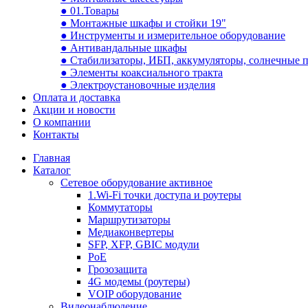
● 01.Товары
● Монтажные шкафы и стойки 19"
● Инструменты и измерительное оборудование
● Антивандальные шкафы
● Стабилизаторы, ИБП, аккумуляторы, солнечные 
● Элементы коаксиального тракта
● Электроустановочные изделия
Оплата и доставка
Акции и новости
О компании
Контакты
Главная
Каталог
Сетевое оборудование активное
1.Wi-Fi точки доступа и роутеры
Коммутаторы
Маршрутизаторы
Медиаконвертеры
SFP, XFP, GBIC модули
PoE
Грозозащита
4G модемы (роутеры)
VOIP оборудование
Видеонаблюдение