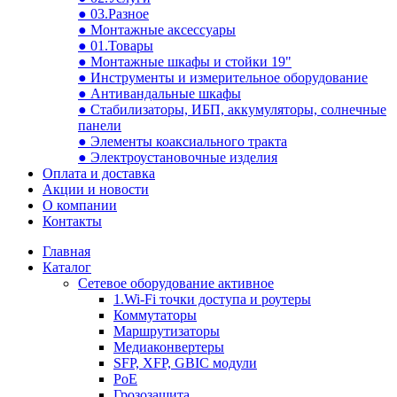
● 03.Разное
● Монтажные аксессуары
● 01.Товары
● Монтажные шкафы и стойки 19"
● Инструменты и измерительное оборудование
● Антивандальные шкафы
● Стабилизаторы, ИБП, аккумуляторы, солнечные
панели
● Элементы коаксиального тракта
● Электроустановочные изделия
Оплата и доставка
Акции и новости
О компании
Контакты
Главная
Каталог
Сетевое оборудование активное
1.Wi-Fi точки доступа и роутеры
Коммутаторы
Маршрутизаторы
Медиаконвертеры
SFP, XFP, GBIC модули
PoE
Грозозащита