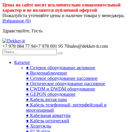
Цены на сайте носят исключительно ознакомительный
характер и не являются публичной офертой
Пожалуйста уточняйте цены и наличие товара у менеджера.
Избранное (
0
)
Здравствуйте, Гость
+7 978 084 77 94
+7 978 691 95 70
sales@dekker-it.com
Каталог
● Сетевое оборудование активное
● Видеонаблюдение
● Сетевое оборудование пассивное
● Оптическое оборудование пассивное
● CWDM и DWDM оборудование
● GEPON оборудование
● Кабель витая пара
● Кабель телефонный, интерфейсный и
многопарный
● Кабельная арматура
● Кабель оптический
● Хознужды
● 02.Услуги