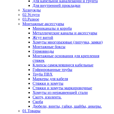
Для кабельной канализации и грунта
Для внутренней прокладки
Хознужды
02.Услуги
03.Разное
Монтажные аксессуары
Миниканалы и короба
Металлические каналы и аксессуары
Жгут витой
Хомуты многоразовые (липучка, замки)
Монтажные боксы
Гермовводы
Монтажные основания для крепления
стяжек
Клипсы самоклеящиеся кабельные
Гофрированные трубы
Труба ПВХ
Маркеры для кабеля
Стяжки и хомуты
Стяжки и хомуты маркировочные
Хомуты из нержавеющей стали
Скотч, изолента.
Скоба
Дюбели, винты, гайки, шайбы, анкеры.
01.Товары