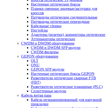
Настенные оптические боксы
Планки сменные лицевые/заглушки для
кроссов
Патчкорды оптические соединительные
Патчкорды оптические переходные
Кабельные сборки
Пигтейлы
Адаптеры (розетки), коннекторы оптические
Аттеньюаторы оптические
CWDM и DWDM оборудование
CWDM и DWDM SFP модули
CWDM фильтры
GEPON оборудование
OLT
ONU
GEPON SFP модули
Настенные оптические боксы GEPON
Разветвители оптические сварные FTB
(FBT)
Разветвители оптические планарные (PLC)
Сплиттерные модули
Кабель витая пара
Кабель неэкраннированный для наружной
прокладки