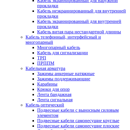
Кабель экраннированный для наружной
прокладки
Кабель неэкраннированный для внутренней
прокладки
Кабель экраннированный для внутренней
прокладки
Кабель витая пара нестандартной длинны
Кабель телефонный, интерфейсный и
многопарный
Многопарный кабель
Кабель для сигнализации
ТРП
ПРППМ
Кабельная арматура
Зажимы анкерные натяжные
Зажимы поддерживающие
Карабины
Крюки для опор
Лента бандажная
Лента сигнальная
Кабель оптический
Подвесные кабели с выносным силовым
элементом
Подвесные кабели самонесущие круглые
Подвесные кабели самонесущие плоские