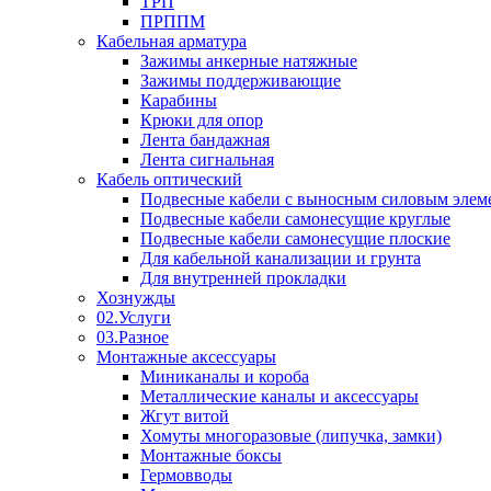
ТРП
ПРППМ
Кабельная арматура
Зажимы анкерные натяжные
Зажимы поддерживающие
Карабины
Крюки для опор
Лента бандажная
Лента сигнальная
Кабель оптический
Подвесные кабели с выносным силовым элем
Подвесные кабели самонесущие круглые
Подвесные кабели самонесущие плоские
Для кабельной канализации и грунта
Для внутренней прокладки
Хознужды
02.Услуги
03.Разное
Монтажные аксессуары
Миниканалы и короба
Металлические каналы и аксессуары
Жгут витой
Хомуты многоразовые (липучка, замки)
Монтажные боксы
Гермовводы