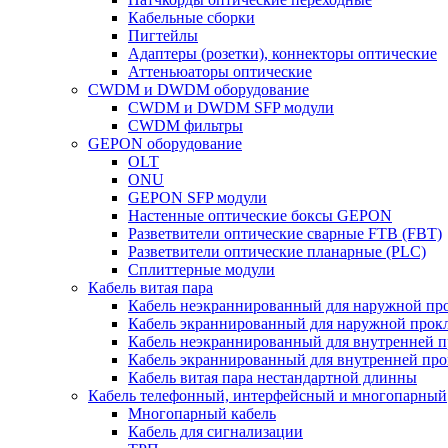
Кабельные сборки
Пигтейлы
Адаптеры (розетки), коннекторы оптические
Аттеньюаторы оптические
CWDM и DWDM оборудование
CWDM и DWDM SFP модули
CWDM фильтры
GEPON оборудование
OLT
ONU
GEPON SFP модули
Настенные оптические боксы GEPON
Разветвители оптические сварные FTB (FBT)
Разветвители оптические планарные (PLC)
Сплиттерные модули
Кабель витая пара
Кабель неэкраннированный для наружной пр
Кабель экраннированный для наружной прок
Кабель неэкраннированный для внутренней 
Кабель экраннированный для внутренней пр
Кабель витая пара нестандартной длинны
Кабель телефонный, интерфейсный и многопарный
Многопарный кабель
Кабель для сигнализации