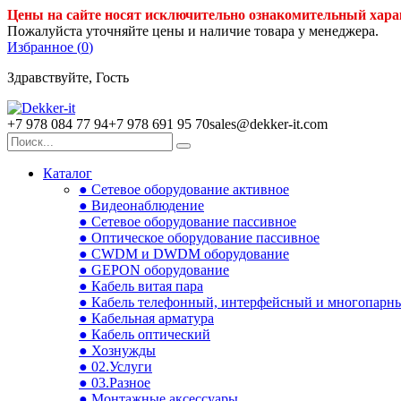
Цены на сайте носят исключительно ознакомительный хара
Пожалуйста уточняйте цены и наличие товара у менеджера.
Избранное (
0
)
Здравствуйте, Гость
+7 978 084 77 94
+7 978 691 95 70
sales@dekker-it.com
Каталог
● Сетевое оборудование активное
● Видеонаблюдение
● Сетевое оборудование пассивное
● Оптическое оборудование пассивное
● CWDM и DWDM оборудование
● GEPON оборудование
● Кабель витая пара
● Кабель телефонный, интерфейсный и многопарн
● Кабельная арматура
● Кабель оптический
● Хознужды
● 02.Услуги
● 03.Разное
● Монтажные аксессуары