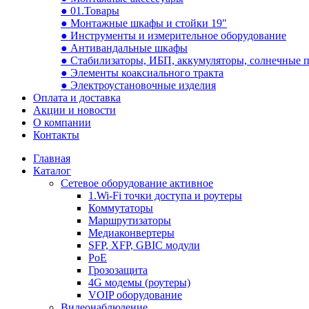
● 01.Товары
● Монтажные шкафы и стойки 19"
● Инструменты и измерительное оборудование
● Антивандальные шкафы
● Стабилизаторы, ИБП, аккумуляторы, солнечные 
● Элементы коаксиального тракта
● Электроустановочные изделия
Оплата и доставка
Акции и новости
О компании
Контакты
Главная
Каталог
Сетевое оборудование активное
1.Wi-Fi точки доступа и роутеры
Коммутаторы
Маршрутизаторы
Медиаконвертеры
SFP, XFP, GBIC модули
PoE
Грозозащита
4G модемы (роутеры)
VOIP оборудование
Видеонаблюдение