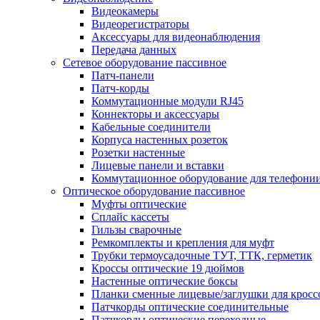
Видеокамеры
Видеорегистраторы
Аксессуары для видеонаблюдения
Передача данных
Сетевое оборудование пассивное
Патч-панели
Патч-корды
Коммутационные модули RJ45
Коннекторы и аксессуары
Кабельные соединители
Корпуса настенных розеток
Розетки настенные
Лицевые панели и вставки
Коммутационное оборудование для телефони
Оптическое оборудование пассивное
Муфты оптические
Сплайс кассеты
Гильзы сварочные
Ремкомплекты и крепления для муфт
Трубки термоусадочные ТУТ, ТТК, герметик
Кроссы оптические 19 дюймов
Настенные оптические боксы
Планки сменные лицевые/заглушки для кросс
Патчкорды оптические соединительные
Патчкорды оптические переходные