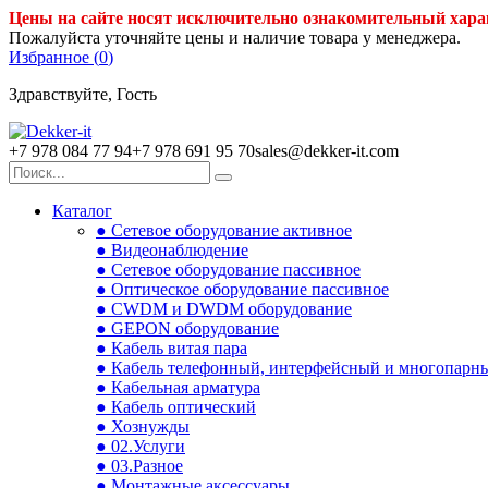
Цены на сайте носят исключительно ознакомительный хара
Пожалуйста уточняйте цены и наличие товара у менеджера.
Избранное (
0
)
Здравствуйте, Гость
+7 978 084 77 94
+7 978 691 95 70
sales@dekker-it.com
Каталог
● Сетевое оборудование активное
● Видеонаблюдение
● Сетевое оборудование пассивное
● Оптическое оборудование пассивное
● CWDM и DWDM оборудование
● GEPON оборудование
● Кабель витая пара
● Кабель телефонный, интерфейсный и многопарн
● Кабельная арматура
● Кабель оптический
● Хознужды
● 02.Услуги
● 03.Разное
● Монтажные аксессуары