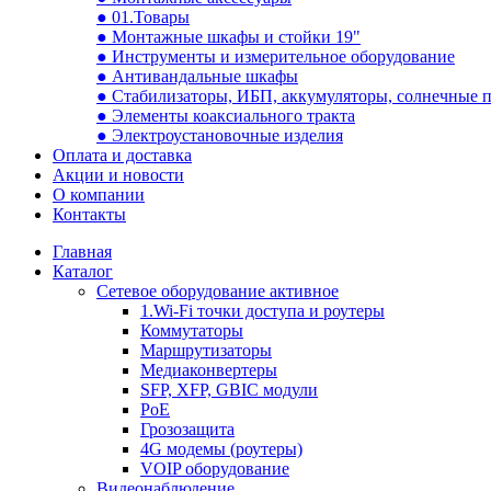
● 01.Товары
● Монтажные шкафы и стойки 19"
● Инструменты и измерительное оборудование
● Антивандальные шкафы
● Стабилизаторы, ИБП, аккумуляторы, солнечные 
● Элементы коаксиального тракта
● Электроустановочные изделия
Оплата и доставка
Акции и новости
О компании
Контакты
Главная
Каталог
Сетевое оборудование активное
1.Wi-Fi точки доступа и роутеры
Коммутаторы
Маршрутизаторы
Медиаконвертеры
SFP, XFP, GBIC модули
PoE
Грозозащита
4G модемы (роутеры)
VOIP оборудование
Видеонаблюдение