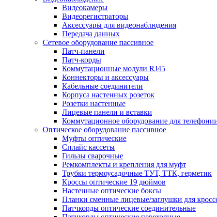
Видеокамеры
Видеорегистраторы
Аксессуары для видеонаблюдения
Передача данных
Сетевое оборудование пассивное
Патч-панели
Патч-корды
Коммутационные модули RJ45
Коннекторы и аксессуары
Кабельные соединители
Корпуса настенных розеток
Розетки настенные
Лицевые панели и вставки
Коммутационное оборудование для телефони
Оптическое оборудование пассивное
Муфты оптические
Сплайс кассеты
Гильзы сварочные
Ремкомплекты и крепления для муфт
Трубки термоусадочные ТУТ, ТТК, герметик
Кроссы оптические 19 дюймов
Настенные оптические боксы
Планки сменные лицевые/заглушки для кросс
Патчкорды оптические соединительные
Патчкорды оптические переходные