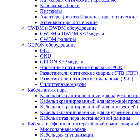
Кабельные сборки
Пигтейлы
Адаптеры (розетки), коннекторы оптические
Аттеньюаторы оптические
CWDM и DWDM оборудование
CWDM и DWDM SFP модули
CWDM фильтры
GEPON оборудование
OLT
ONU
GEPON SFP модули
Настенные оптические боксы GEPON
Разветвители оптические сварные FTB (FBT)
Разветвители оптические планарные (PLC)
Сплиттерные модули
Кабель витая пара
Кабель неэкраннированный для наружной пр
Кабель экраннированный для наружной прок
Кабель неэкраннированный для внутренней 
Кабель экраннированный для внутренней пр
Кабель витая пара нестандартной длинны
Кабель телефонный, интерфейсный и многопарный
Многопарный кабель
Кабель для сигнализации