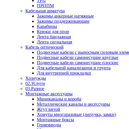
ТРП
ПРППМ
Кабельная арматура
Зажимы анкерные натяжные
Зажимы поддерживающие
Карабины
Крюки для опор
Лента бандажная
Лента сигнальная
Кабель оптический
Подвесные кабели с выносным силовым элем
Подвесные кабели самонесущие круглые
Подвесные кабели самонесущие плоские
Для кабельной канализации и грунта
Для внутренней прокладки
Хознужды
02.Услуги
03.Разное
Монтажные аксессуары
Миниканалы и короба
Металлические каналы и аксессуары
Жгут витой
Хомуты многоразовые (липучка, замки)
Монтажные боксы
Гермовводы