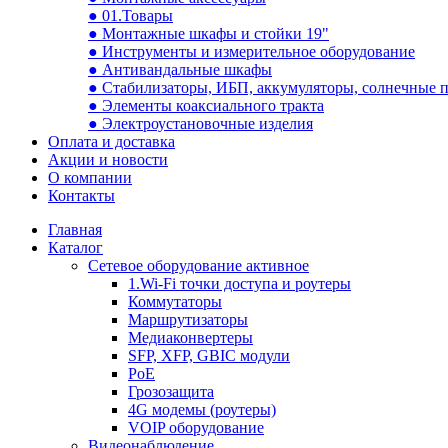
● 01.Товары
● Монтажные шкафы и стойки 19"
● Инструменты и измерительное оборудование
● Антивандальные шкафы
● Стабилизаторы, ИБП, аккумуляторы, солнечные 
● Элементы коаксиального тракта
● Электроустановочные изделия
Оплата и доставка
Акции и новости
О компании
Контакты
Главная
Каталог
Сетевое оборудование активное
1.Wi-Fi точки доступа и роутеры
Коммутаторы
Маршрутизаторы
Медиаконвертеры
SFP, XFP, GBIC модули
PoE
Грозозащита
4G модемы (роутеры)
VOIP оборудование
Видеонаблюдение