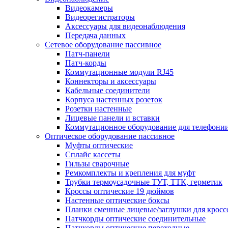
Видеокамеры
Видеорегистраторы
Аксессуары для видеонаблюдения
Передача данных
Сетевое оборудование пассивное
Патч-панели
Патч-корды
Коммутационные модули RJ45
Коннекторы и аксессуары
Кабельные соединители
Корпуса настенных розеток
Розетки настенные
Лицевые панели и вставки
Коммутационное оборудование для телефони
Оптическое оборудование пассивное
Муфты оптические
Сплайс кассеты
Гильзы сварочные
Ремкомплекты и крепления для муфт
Трубки термоусадочные ТУТ, ТТК, герметик
Кроссы оптические 19 дюймов
Настенные оптические боксы
Планки сменные лицевые/заглушки для кросс
Патчкорды оптические соединительные
Патчкорды оптические переходные