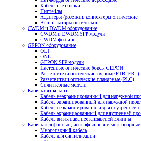
Кабельные сборки
Пигтейлы
Адаптеры (розетки), коннекторы оптические
Аттеньюаторы оптические
CWDM и DWDM оборудование
CWDM и DWDM SFP модули
CWDM фильтры
GEPON оборудование
OLT
ONU
GEPON SFP модули
Настенные оптические боксы GEPON
Разветвители оптические сварные FTB (FBT)
Разветвители оптические планарные (PLC)
Сплиттерные модули
Кабель витая пара
Кабель неэкраннированный для наружной пр
Кабель экраннированный для наружной прок
Кабель неэкраннированный для внутренней 
Кабель экраннированный для внутренней пр
Кабель витая пара нестандартной длинны
Кабель телефонный, интерфейсный и многопарный
Многопарный кабель
Кабель для сигнализации