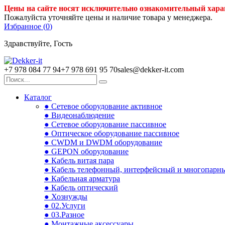
Цены на сайте носят исключительно ознакомительный хара
Пожалуйста уточняйте цены и наличие товара у менеджера.
Избранное (
0
)
Здравствуйте, Гость
+7 978 084 77 94
+7 978 691 95 70
sales@dekker-it.com
Каталог
● Сетевое оборудование активное
● Видеонаблюдение
● Сетевое оборудование пассивное
● Оптическое оборудование пассивное
● CWDM и DWDM оборудование
● GEPON оборудование
● Кабель витая пара
● Кабель телефонный, интерфейсный и многопарн
● Кабельная арматура
● Кабель оптический
● Хознужды
● 02.Услуги
● 03.Разное
● Монтажные аксессуары