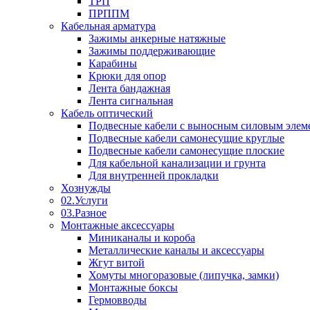
ТРП
ПРППМ
Кабельная арматура
Зажимы анкерные натяжные
Зажимы поддерживающие
Карабины
Крюки для опор
Лента бандажная
Лента сигнальная
Кабель оптический
Подвесные кабели с выносным силовым элем
Подвесные кабели самонесущие круглые
Подвесные кабели самонесущие плоские
Для кабельной канализации и грунта
Для внутренней прокладки
Хознужды
02.Услуги
03.Разное
Монтажные аксессуары
Миниканалы и короба
Металлические каналы и аксессуары
Жгут витой
Хомуты многоразовые (липучка, замки)
Монтажные боксы
Гермовводы