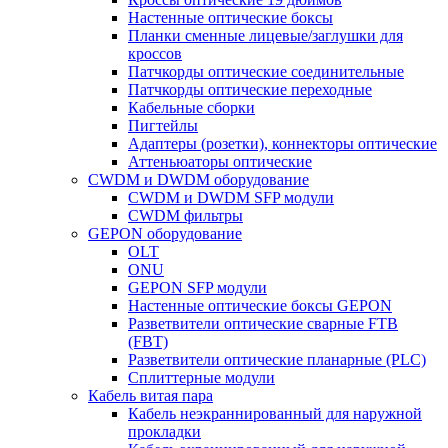
Настенные оптические боксы
Планки сменные лицевые/заглушки для
кроссов
Патчкорды оптические соединительные
Патчкорды оптические переходные
Кабельные сборки
Пигтейлы
Адаптеры (розетки), коннекторы оптические
Аттеньюаторы оптические
CWDM и DWDM оборудование
CWDM и DWDM SFP модули
CWDM фильтры
GEPON оборудование
OLT
ONU
GEPON SFP модули
Настенные оптические боксы GEPON
Разветвители оптические сварные FTB
(FBT)
Разветвители оптические планарные (PLC)
Сплиттерные модули
Кабель витая пара
Кабель неэкраннированный для наружной
прокладки