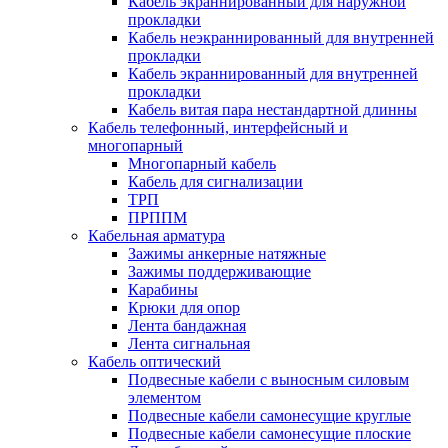
Кабель экраннированный для наружной
прокладки
Кабель неэкраннированный для внутренней
прокладки
Кабель экраннированный для внутренней
прокладки
Кабель витая пара нестандартной длинны
Кабель телефонный, интерфейсный и
многопарный
Многопарный кабель
Кабель для сигнализации
ТРП
ПРППМ
Кабельная арматура
Зажимы анкерные натяжные
Зажимы поддерживающие
Карабины
Крюки для опор
Лента бандажная
Лента сигнальная
Кабель оптический
Подвесные кабели с выносным силовым
элементом
Подвесные кабели самонесущие круглые
Подвесные кабели самонесущие плоские