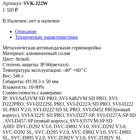
Артикул:
SVK-J22W
1 320 ₽
В Наличии:
нет в наличии
Описание
Технические характеристики
Металлическая антивандальная гермокоробка
Материал: алюминиевый сплав
Цвет: белый.
Степень защиты: IP 66(металл)
Температура эксплуатации: -40° +60° C
Вес: 546 г.
Габариты: Ø139.3 x 50 мм.
Влажность: 10-90%
Совместимость с камерами:
IP: SVI-S452VM SD PRO, SVI-S482VM SD PRO, SVI-
D222PRO, SVI-D222SL PRO, SVI-D222A SD PRO, SVI-D222
SL PRO V2.0, SVI-D222 SD SL PRO, SVI-D452 PRO(новый
корпус), SVI-S322V SD PRO, SVI-D227-SP, SVI-D227A-SP SD
, SVI-D457-SP (новый корпус), SVI-S357VM-SP SD
AHD: DVC-D292 V3.0, DVC-D892 V3.0, SVC-D292 V3.0,
SVC-D292 SL, SVC-D295 V2.0, SVC-D892 V3.0, SVC-D892
SL, SVC-D895 V2.0, SVC-D392V V3.0, SVC-D392V SL