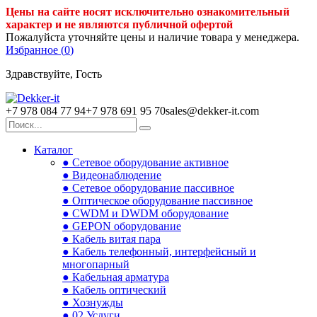
Цены на сайте носят исключительно ознакомительный
характер и не являются публичной офертой
Пожалуйста уточняйте цены и наличие товара у менеджера.
Избранное (
0
)
Здравствуйте, Гость
+7 978 084 77 94
+7 978 691 95 70
sales@dekker-it.com
Каталог
● Сетевое оборудование активное
● Видеонаблюдение
● Сетевое оборудование пассивное
● Оптическое оборудование пассивное
● CWDM и DWDM оборудование
● GEPON оборудование
● Кабель витая пара
● Кабель телефонный, интерфейсный и
многопарный
● Кабельная арматура
● Кабель оптический
● Хознужды
● 02.Услуги