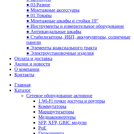
● 03.Разное
● Монтажные аксессуары
● 01.Товары
● Монтажные шкафы и стойки 19"
● Инструменты и измерительное оборудование
● Антивандальные шкафы
● Стабилизаторы, ИБП, аккумуляторы, солнечные
панели
● Элементы коаксиального тракта
● Электроустановочные изделия
Оплата и доставка
Акции и новости
О компании
Контакты
Главная
Каталог
Сетевое оборудование активное
1.Wi-Fi точки доступа и роутеры
Коммутаторы
Маршрутизаторы
Медиаконвертеры
SFP, XFP, GBIC модули
PoE
Грозозащита