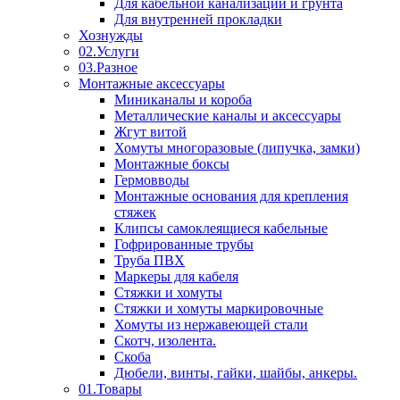
Для кабельной канализации и грунта
Для внутренней прокладки
Хознужды
02.Услуги
03.Разное
Монтажные аксессуары
Миниканалы и короба
Металлические каналы и аксессуары
Жгут витой
Хомуты многоразовые (липучка, замки)
Монтажные боксы
Гермовводы
Монтажные основания для крепления
стяжек
Клипсы самоклеящиеся кабельные
Гофрированные трубы
Труба ПВХ
Маркеры для кабеля
Стяжки и хомуты
Стяжки и хомуты маркировочные
Хомуты из нержавеющей стали
Скотч, изолента.
Скоба
Дюбели, винты, гайки, шайбы, анкеры.
01.Товары